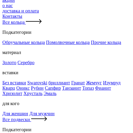
акции
о нас
доставка и оплата
Контакты
Все кольца
Подкатегории
Обручальные кольца
Помолвочные кольца
Прочие кольца
материал
Золото
Серебро
вставки
Без вставки
Swarovski
бриллиант
Гранат
Жемчуг
Изумруд
Кварц
Оникс
Рубин
Сапфир
Танзанит
Топаз
Фианит
Хризолит
Хрусталь
Эмаль
для кого
Для женщин
Для мужчин
Все подвески
Подкатегории