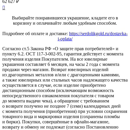
62 627 ₽

Выбирайте понравившееся украшение, кладите его в
коризину и оплачивайте любым удобным способом.
Подробнее об оплате и доставке:
https://serdolikgold.ru/dostavka-
i-oplata/
Согласно ст.5 Закона РФ «О защите прав потребителей» и
пункту 6.2. ОСТ 117-3-002-95, гарантия действует с момента
получения изделия Покупателем. На все ювелирные
украшения составляет 6 месяцев, на часы 2 года с момента
продажи через магазин. Возврат ювелирных изделий
из драгоценных металлов и/или с драгоценными камнями,
а также ювелирных или стальных часов надлежащего качества
осуществляется в случае, если изделие приобретено
дистанционным способом (исключающим возможность
непосредственного ознакомления покупателя с товаром
до момента выдачи чека), а обращение с требованием
о возврате получено не позднее 7 (семи) календарных дней
с момента получения (приобретения) при условии сохранения
товарного вида и маркировки изделия (сохранены пломбы
и бирки). Покупки, совершённые в офлайн-магазине,
возврату и обмену не подлежат (согласно Постановлению