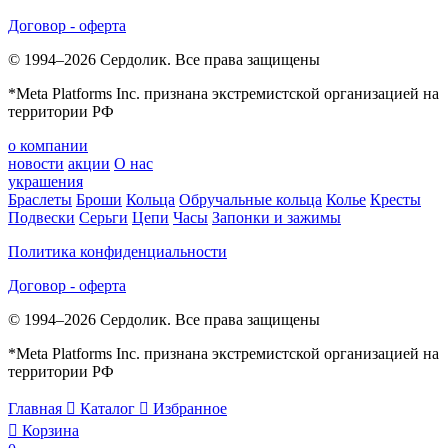
Договор - оферта
© 1994–2026 Сердолик. Все права защищены
*Meta Platforms Inc. признана экстремистской организацией на
территории РФ
о компании
новости
акции
О нас
украшения
Браслеты
Броши
Кольца
Обручальные кольца
Колье
Кресты
Подвески
Серьги
Цепи
Часы
Запонки и зажимы
Политика конфиденциальности
Договор - оферта
© 1994–2026 Сердолик. Все права защищены
*Meta Platforms Inc. признана экстремистской организацией на
территории РФ
Главная

Каталог

Избранное

Корзина