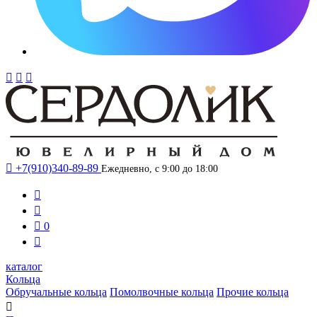




+7(910)340-89-89
Ежедневно, с 9:00 до 18:00



0

каталог
Кольца
Обручальные кольца
Помолвочные кольца
Прочие кольца
