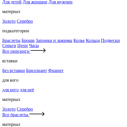
Для детей
Для женщин
Для мужчин
материал
Золото
Серебро
подкатегории
Браслеты
Броши
Запонки и зажимы
Колье
Кольца
Подвески
Серьги
Цепи
Часы
Все пирсинги
вставки
Без вставки
Бриллиант
Фианит
для кого
для него
для неё
материал
Золото
Серебро
Все браслеты
материал