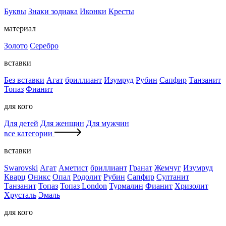
Буквы
Знаки зодиака
Иконки
Кресты
материал
Золото
Серебро
вставки
Без вставки
Агат
бриллиант
Изумруд
Рубин
Сапфир
Танзанит
Топаз
Фианит
для кого
Для детей
Для женщин
Для мужчин
все категории
вставки
Swarovski
Агат
Аметист
бриллиант
Гранат
Жемчуг
Изумруд
Кварц
Оникс
Опал
Родолит
Рубин
Сапфир
Султанит
Танзанит
Топаз
Топаз London
Турмалин
Фианит
Хризолит
Хрусталь
Эмаль
для кого