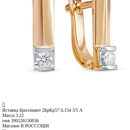

Вставка
Бриллиант 2БрКр57 0,154 3/5 А
Масса
3.22
инв
390226130036
Магазин
В РОССОШИ