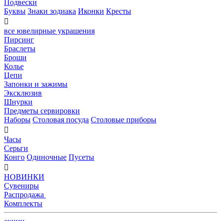
Подвески
Буквы
Знаки зодиака
Иконки
Кресты

все ювелирные украшения
Пирсинг
Браслеты
Броши
Колье
Цепи
Запонки и зажимы
Эксклюзив
Шнурки
Предметы сервировки
Наборы
Столовая посуда
Столовые приборы

Часы
Серьги
Конго
Одиночные
Пусеты

НОВИНКИ
Сувениры
Распродажа
Комплекты