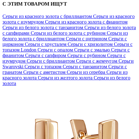
С ЭТИМ ТОВАРОМ ИЩУТ
Серьги из красного золота с бриллиантом
Серьги из красного
золота с изумрудом
Серьги из красного золота с фианитом
Серьги из белого золота с танзанитом
Серьги из белого золота
с сапфирами
Серьги из белого золота с рубином
Серьги из
белого золота с бриллиантом
Серьги с цитрином
Серьги с
цирконом
Серьги с хрусталем
Серьги с хризолитом
Серьги с
топазом London
Серьги с опалом
Серьги с эмалью
Серьги с
фианитом
Серьги с сапфиром
Серьги с рубином
Серьги с
изумрудом
Серьги с бриллиантом
Серьги с жемчугом
Серьги
Swarovski
Серьги с топазом
Серьги с танзанитом
Серьги с
гранатом
Серьги с аметистом
Серьги из серебра
Серьги из
красного золота
Серьги из желтого золота
Серьги из белого
золота