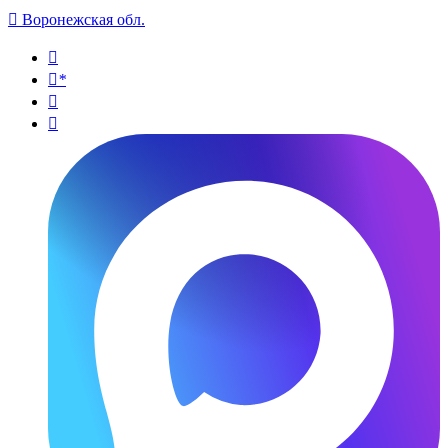

Воронежская обл.

*

