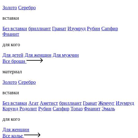
Золото
Серебро
вставки
Без вставки
бриллиант
Гранат
Изумруд
Рубин
Сапфир
Фианит
для кого
Для детей
Для женщин
Для мужчин
Все броши
материал
Золото
Серебро
вставки
Без вставки
Агат
Аметист
бриллиант
Гранат
Жемчуг
Изумруд
Корунд
Родолит
Рубин
Сапфир
Топаз
Фианит
Эмаль
для кого
Для женщин
Все колье