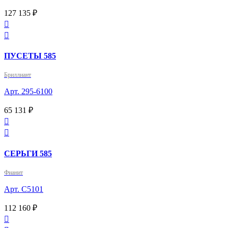
127 135 ₽


ПУСЕТЫ 585
Бриллиант
Арт. 295-6100
65 131 ₽


СЕРЬГИ 585
Фианит
Арт. С5101
112 160 ₽
