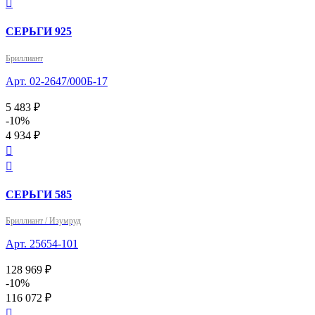

СЕРЬГИ 925
Бриллиант
Арт. 02-2647/000Б-17
5 483 ₽
-10%
4 934 ₽


СЕРЬГИ 585
Бриллиант / Изумруд
Арт. 25654-101
128 969 ₽
-10%
116 072 ₽
