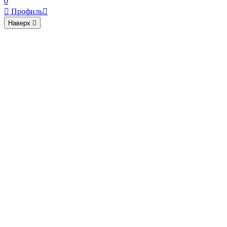
0

Профиль

Наверх
