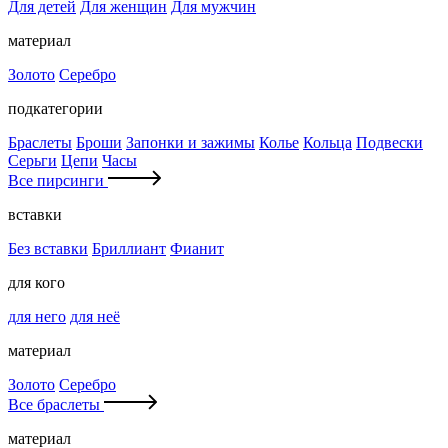
Для детей
Для женщин
Для мужчин
материал
Золото
Серебро
подкатегории
Браслеты
Броши
Запонки и зажимы
Колье
Кольца
Подвески
Серьги
Цепи
Часы
Все пирсинги
вставки
Без вставки
Бриллиант
Фианит
для кого
для него
для неё
материал
Золото
Серебро
Все браслеты
материал