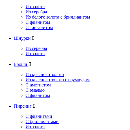
Из золота
Из серебра
Из белого золота с бриллиантом
С фианитом
С танзанитом
Шнурки

Из серебра
Из золота
Броши

Из красного золота
Из красного золота с изумрудом
С аметистом
С эмалью
С фианитом
Пирсинг

С фианитами
С бриллиантами
Из золота