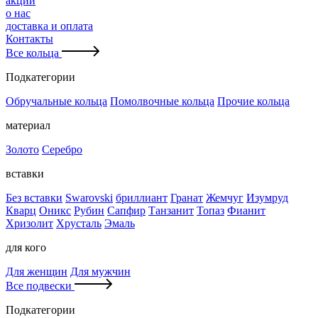
акции
о нас
доставка и оплата
Контакты
Все кольца
Подкатегории
Обручальные кольца
Помолвочные кольца
Прочие кольца
материал
Золото
Серебро
вставки
Без вставки
Swarovski
бриллиант
Гранат
Жемчуг
Изумруд
Кварц
Оникс
Рубин
Сапфир
Танзанит
Топаз
Фианит
Хризолит
Хрусталь
Эмаль
для кого
Для женщин
Для мужчин
Все подвески
Подкатегории