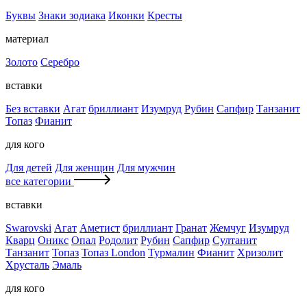
Буквы
Знаки зодиака
Иконки
Кресты
материал
Золото
Серебро
вставки
Без вставки
Агат
бриллиант
Изумруд
Рубин
Сапфир
Танзанит
Топаз
Фианит
для кого
Для детей
Для женщин
Для мужчин
все категории
вставки
Swarovski
Агат
Аметист
бриллиант
Гранат
Жемчуг
Изумруд
Кварц
Оникс
Опал
Родолит
Рубин
Сапфир
Султанит
Танзанит
Топаз
Топаз London
Турмалин
Фианит
Хризолит
Хрусталь
Эмаль
для кого