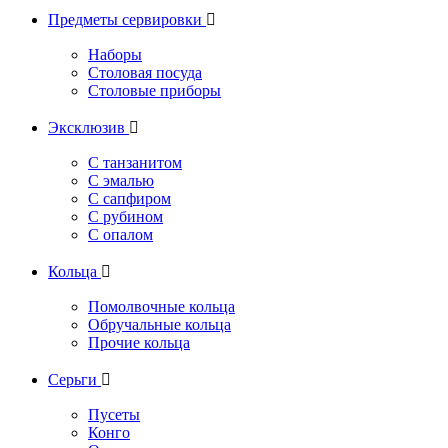
Предметы сервировки

Наборы
Столовая посуда
Столовые приборы
Эксклюзив

С танзанитом
С эмалью
С сапфиром
С рубином
С опалом
Кольца

Помолвочные кольца
Обручальные кольца
Прочие кольца
Серьги

Пусеты
Конго