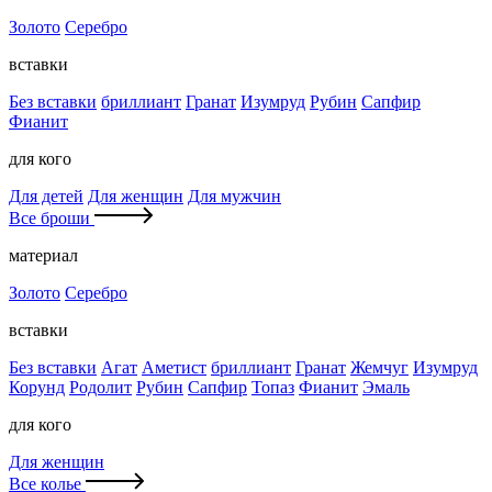
Золото
Серебро
вставки
Без вставки
бриллиант
Гранат
Изумруд
Рубин
Сапфир
Фианит
для кого
Для детей
Для женщин
Для мужчин
Все броши
материал
Золото
Серебро
вставки
Без вставки
Агат
Аметист
бриллиант
Гранат
Жемчуг
Изумруд
Корунд
Родолит
Рубин
Сапфир
Топаз
Фианит
Эмаль
для кого
Для женщин
Все колье