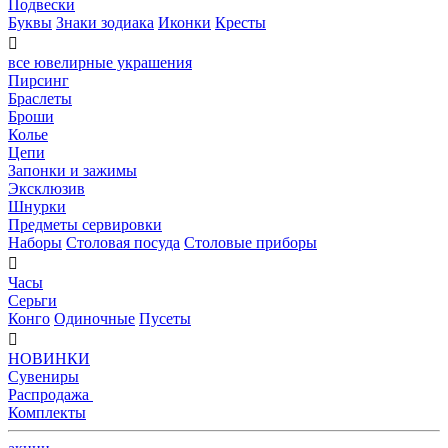
Подвески
Буквы
Знаки зодиака
Иконки
Кресты

все ювелирные украшения
Пирсинг
Браслеты
Броши
Колье
Цепи
Запонки и зажимы
Эксклюзив
Шнурки
Предметы сервировки
Наборы
Столовая посуда
Столовые приборы

Часы
Серьги
Конго
Одиночные
Пусеты

НОВИНКИ
Сувениры
Распродажа
Комплекты