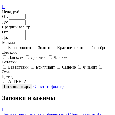

Цена, руб.
От:
До:
Средний вес, гр.
От:
До:
Металл
Белое золото
Золото
Красное золото
Серебро
Для кого
Для всех
Для него
Для неё
Вставки
Без вставки
Бриллиант
Сапфир
Фианит
Эмаль
Бренд
АРГЕНТА
Очистить фильтр
Запонки и зажимы

Для женщин
С эмалью
С фианитами
С бриллиантом
Из