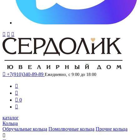




+7(910)340-89-89
Ежедневно, с 9:00 до 18:00



0

каталог
Кольца
Обручальные кольца
Помолвочные кольца
Прочие кольца
