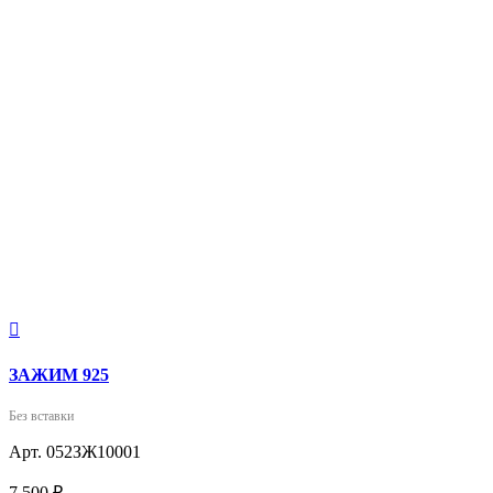

ЗАЖИМ 925
Без вставки
Арт. 052ЗЖ10001
7 500 ₽