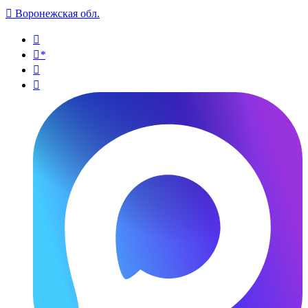

Воронежская обл.

*

