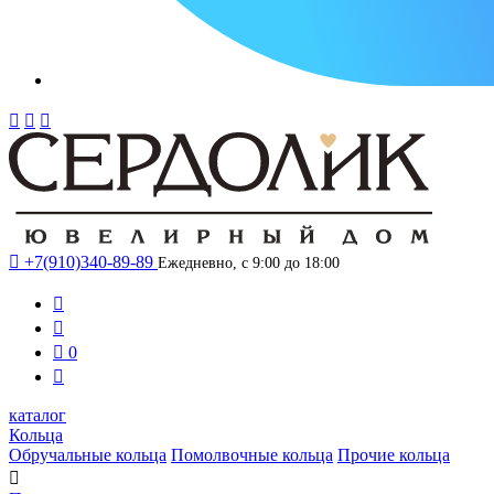




+7(910)340-89-89
Ежедневно, с 9:00 до 18:00



0

каталог
Кольца
Обручальные кольца
Помолвочные кольца
Прочие кольца
