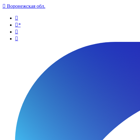

Воронежская обл.

*

