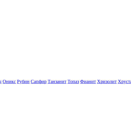
ц
Оникс
Рубин
Сапфир
Танзанит
Топаз
Фианит
Хризолит
Хруст