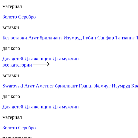
материал
Золото
Серебро
вставки
Без вставки
Агат
бриллиант
Изумруд
Рубин
Сапфир
Танзанит
для кого
Для детей
Для женщин
Для мужчин
все категории
вставки
Swarovski
Агат
Аметист
бриллиант
Гранат
Жемчуг
Изумруд
Кв
для кого
Для детей
Для женщин
Для мужчин
материал
Золото
Серебро