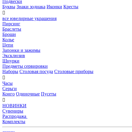
Подвески
Буквы
Знаки зодиака
Иконки
Кресты

все ювелирные украшения
Пирсинг
Браслеты
Броши
Колье
Цепи
Запонки и зажимы
Эксклюзив
Шнурки
Предметы сервировки
Наборы
Столовая посуда
Столовые приборы

Часы
Серьги
Конго
Одиночные
Пусеты

НОВИНКИ
Сувениры
Распродажа
Комплекты