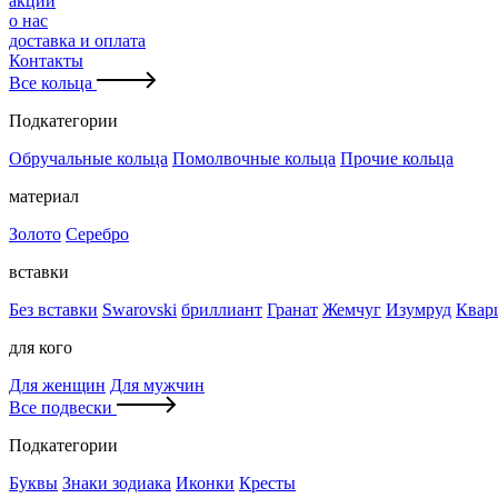
акции
о нас
доставка и оплата
Контакты
Все кольца
Подкатегории
Обручальные кольца
Помолвочные кольца
Прочие кольца
материал
Золото
Серебро
вставки
Без вставки
Swarovski
бриллиант
Гранат
Жемчуг
Изумруд
Квар
для кого
Для женщин
Для мужчин
Все подвески
Подкатегории
Буквы
Знаки зодиака
Иконки
Кресты