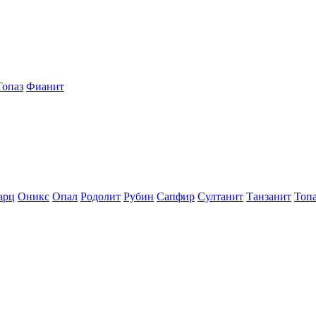
Топаз
Фианит
арц
Оникс
Опал
Родолит
Рубин
Сапфир
Султанит
Танзанит
Топ