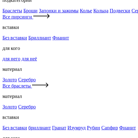
подкатегории
Браслеты
Броши
Запонки и зажимы
Колье
Кольца
Подвески
Се
Все пирсинги
вставки
Без вставки
Бриллиант
Фианит
для кого
для него
для неё
материал
Золото
Серебро
Все браслеты
материал
Золото
Серебро
вставки
Без вставки
бриллиант
Гранат
Изумруд
Рубин
Сапфир
Фианит