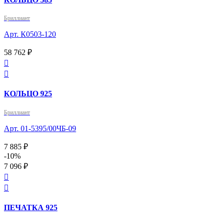
Бриллиант
Арт. К0503-120
58 762 ₽


КОЛЬЦО 925
Бриллиант
Арт. 01-5395/00ЧБ-09
7 885 ₽
-10%
7 096 ₽


ПЕЧАТКА 925