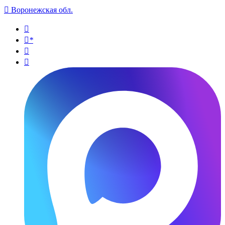

Воронежская обл.

*

