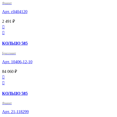
Фианит
Арт. с0404120
2 491 ₽


КОЛЬЦО 585
Бриллиант
Арт. 10406-12-10
84 060 ₽


КОЛЬЦО 585
Фианит
Арт. 21-118299