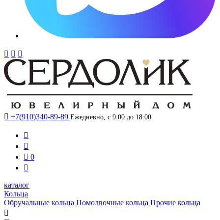




+7(910)340-89-89
Ежедневно, с 9:00 до 18:00



0

каталог
Кольца
Обручальные кольца
Помолвочные кольца
Прочие кольца
