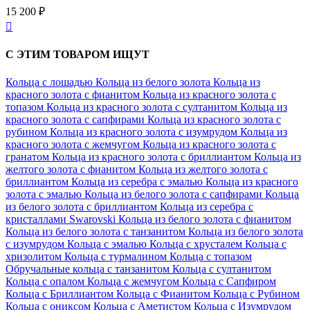
15 200 ₽

С ЭТИМ ТОВАРОМ ИЩУТ
Кольца с лошадью
Кольца из белого золота
Кольца из
красного золота с фианитом
Кольца из красного золота с
топазом
Кольца из красного золота с султанитом
Кольца из
красного золота с сапфирами
Кольца из красного золота с
рубином
Кольца из красного золота с изумрудом
Кольца из
красного золота с жемчугом
Кольца из красного золота с
гранатом
Кольца из красного золота с бриллиантом
Кольца из
желтого золота с фианитом
Кольца из желтого золота с
бриллиантом
Кольца из серебра с эмалью
Кольца из красного
золота с эмалью
Кольца из белого золота с сапфирами
Кольца
из белого золота с бриллиантом
Кольца из серебра с
кристаллами Swarovski
Кольца из белого золота с фианитом
Кольца из белого золота с танзанитом
Кольца из белого золота
с изумрудом
Кольца с эмалью
Кольца с хрусталем
Кольца с
хризолитом
Кольца с турмалином
Кольца с топазом
Обручальные кольца с танзанитом
Кольца с султанитом
Кольца с опалом
Кольца с жемчугом
Кольца с Сапфиром
Кольца с Бриллиантом
Кольца с Фианитом
Кольца с Рубином
Кольца с ониксом
Кольца с Аметистом
Кольца с Изумрудом