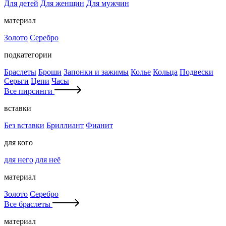
Для детей
Для женщин
Для мужчин
материал
Золото
Серебро
подкатегории
Браслеты
Броши
Запонки и зажимы
Колье
Кольца
Подвески
Серьги
Цепи
Часы
Все пирсинги
вставки
Без вставки
Бриллиант
Фианит
для кого
для него
для неё
материал
Золото
Серебро
Все браслеты
материал