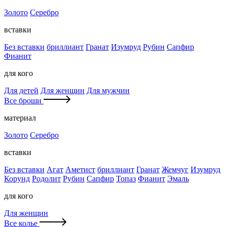
Золото
Серебро
вставки
Без вставки
бриллиант
Гранат
Изумруд
Рубин
Сапфир
Фианит
для кого
Для детей
Для женщин
Для мужчин
Все броши
материал
Золото
Серебро
вставки
Без вставки
Агат
Аметист
бриллиант
Гранат
Жемчуг
Изумруд
Корунд
Родолит
Рубин
Сапфир
Топаз
Фианит
Эмаль
для кого
Для женщин
Все колье