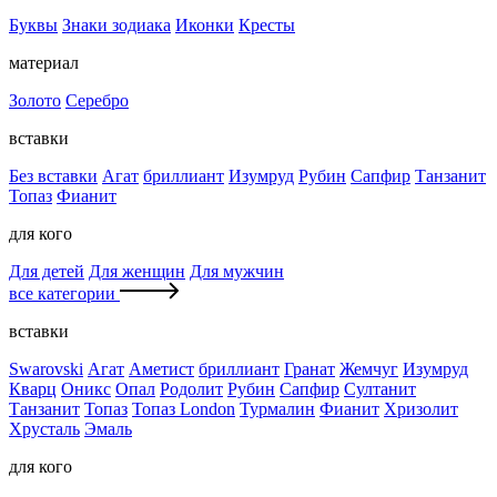
Буквы
Знаки зодиака
Иконки
Кресты
материал
Золото
Серебро
вставки
Без вставки
Агат
бриллиант
Изумруд
Рубин
Сапфир
Танзанит
Топаз
Фианит
для кого
Для детей
Для женщин
Для мужчин
все категории
вставки
Swarovski
Агат
Аметист
бриллиант
Гранат
Жемчуг
Изумруд
Кварц
Оникс
Опал
Родолит
Рубин
Сапфир
Султанит
Танзанит
Топаз
Топаз London
Турмалин
Фианит
Хризолит
Хрусталь
Эмаль
для кого