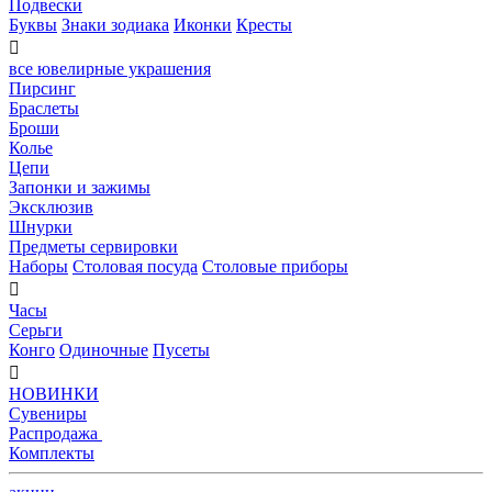
Подвески
Буквы
Знаки зодиака
Иконки
Кресты

все ювелирные украшения
Пирсинг
Браслеты
Броши
Колье
Цепи
Запонки и зажимы
Эксклюзив
Шнурки
Предметы сервировки
Наборы
Столовая посуда
Столовые приборы

Часы
Серьги
Конго
Одиночные
Пусеты

НОВИНКИ
Сувениры
Распродажа
Комплекты