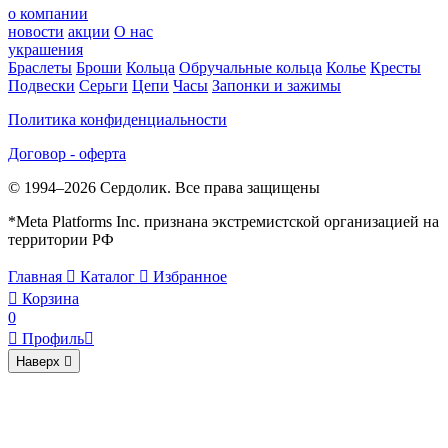
о компании
новости
акции
О нас
украшения
Браслеты
Броши
Кольца
Обручальные кольца
Колье
Кресты
Подвески
Серьги
Цепи
Часы
Запонки и зажимы
Политика конфиденциальности
Договор - оферта
© 1994–2026 Сердолик. Все права защищены
*Meta Platforms Inc. признана экстремистской организацией на
территории РФ
Главная

Каталог

Избранное

Корзина
0

Профиль

Наверх
