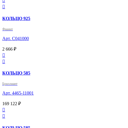


КОЛЬЦО 925
Фианит
Арт. С041000
2 666 ₽


КОЛЬЦО 585
Бриллиант
Арт. 4465-11001
169 122 ₽


КОЛЬЦО 585