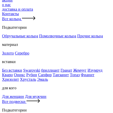
акции
о нас
доставка и оплата
Контакты
Все кольца
Подкатегории
Обручальные кольца
Помолвочные кольца
Прочие кольца
материал
Золото
Серебро
вставки
Без вставки
Swarovski
бриллиант
Гранат
Жемчуг
Изумруд
Кварц
Оникс
Рубин
Сапфир
Танзанит
Топаз
Фианит
Хризолит
Хрусталь
Эмаль
для кого
Для женщин
Для мужчин
Все подвески
Подкатегории