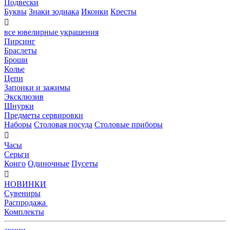
Подвески
Буквы
Знаки зодиака
Иконки
Кресты

все ювелирные украшения
Пирсинг
Браслеты
Броши
Колье
Цепи
Запонки и зажимы
Эксклюзив
Шнурки
Предметы сервировки
Наборы
Столовая посуда
Столовые приборы

Часы
Серьги
Конго
Одиночные
Пусеты

НОВИНКИ
Сувениры
Распродажа
Комплекты