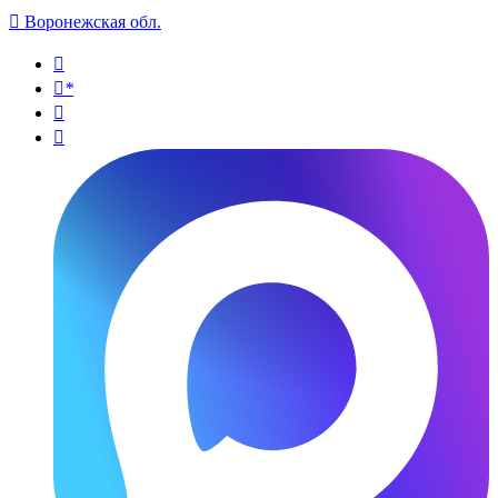

Воронежская обл.

*

