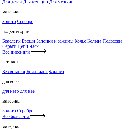
Для детей
Для женщин
Для мужчин
материал
Золото
Серебро
подкатегории
Браслеты
Броши
Запонки и зажимы
Колье
Кольца
Подвески
Серьги
Цепи
Часы
Все пирсинги
вставки
Без вставки
Бриллиант
Фианит
для кого
для него
для неё
материал
Золото
Серебро
Все браслеты
материал