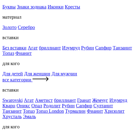
Буквы
Знаки зодиака
Иконки
Кресты
материал
Золото
Серебро
вставки
Без вставки
Агат
бриллиант
Изумруд
Рубин
Сапфир
Танзанит
Топаз
Фианит
для кого
Для детей
Для женщин
Для мужчин
все категории
вставки
Swarovski
Агат
Аметист
бриллиант
Гранат
Жемчуг
Изумруд
Кварц
Оникс
Опал
Родолит
Рубин
Сапфир
Султанит
Танзанит
Топаз
Топаз London
Турмалин
Фианит
Хризолит
Хрусталь
Эмаль
для кого