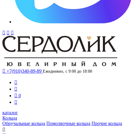




+7(910)340-89-89
Ежедневно, с 9:00 до 18:00



0

каталог
Кольца
Обручальные кольца
Помолвочные кольца
Прочие кольца
