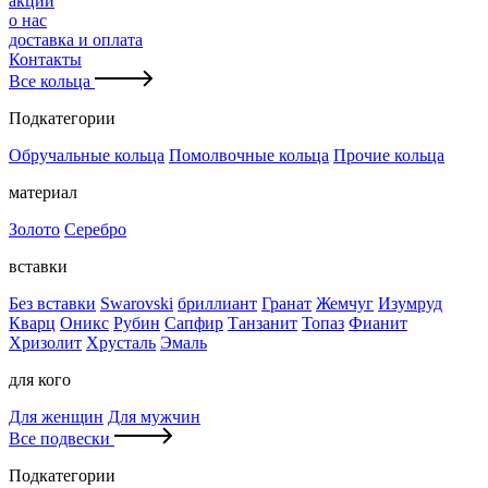
акции
о нас
доставка и оплата
Контакты
Все кольца
Подкатегории
Обручальные кольца
Помолвочные кольца
Прочие кольца
материал
Золото
Серебро
вставки
Без вставки
Swarovski
бриллиант
Гранат
Жемчуг
Изумруд
Кварц
Оникс
Рубин
Сапфир
Танзанит
Топаз
Фианит
Хризолит
Хрусталь
Эмаль
для кого
Для женщин
Для мужчин
Все подвески
Подкатегории