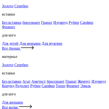
Золото
Серебро
вставки
Без вставки
бриллиант
Гранат
Изумруд
Рубин
Сапфир
Фианит
для кого
Для детей
Для женщин
Для мужчин
Все броши
материал
Золото
Серебро
вставки
Без вставки
Агат
Аметист
бриллиант
Гранат
Жемчуг
Изумруд
Корунд
Родолит
Рубин
Сапфир
Топаз
Фианит
Эмаль
для кого
Для женщин
Все колье