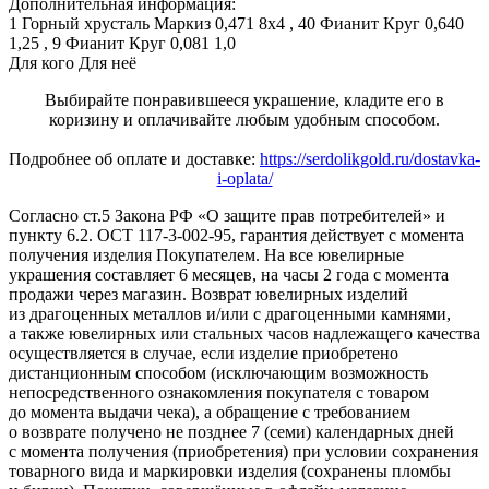
Дополнительная информация:
1 Горный хрусталь Маркиз 0,471 8х4 , 40 Фианит Круг 0,640 
1,25 , 9 Фианит Круг 0,081 1,0
Для кого
Для неё
Выбирайте понравившееся украшение, кладите его в
коризину и оплачивайте любым удобным способом.
Подробнее об оплате и доставке:
https://serdolikgold.ru/dostavka-
i-oplata/
Согласно ст.5 Закона РФ «О защите прав потребителей» и
пункту 6.2. ОСТ 117-3-002-95, гарантия действует с момента
получения изделия Покупателем. На все ювелирные
украшения составляет 6 месяцев, на часы 2 года с момента
продажи через магазин. Возврат ювелирных изделий
из драгоценных металлов и/или с драгоценными камнями,
а также ювелирных или стальных часов надлежащего качества
осуществляется в случае, если изделие приобретено
дистанционным способом (исключающим возможность
непосредственного ознакомления покупателя с товаром
до момента выдачи чека), а обращение с требованием
о возврате получено не позднее 7 (семи) календарных дней
с момента получения (приобретения) при условии сохранения
товарного вида и маркировки изделия (сохранены пломбы