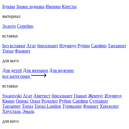
Буквы
Знаки зодиака
Иконки
Кресты
материал
Золото
Серебро
вставки
Без вставки
Агат
бриллиант
Изумруд
Рубин
Сапфир
Танзанит
Топаз
Фианит
для кого
Для детей
Для женщин
Для мужчин
все категории
вставки
Swarovski
Агат
Аметист
бриллиант
Гранат
Жемчуг
Изумруд
Кварц
Оникс
Опал
Родолит
Рубин
Сапфир
Султанит
Танзанит
Топаз
Топаз London
Турмалин
Фианит
Хризолит
Хрусталь
Эмаль
для кого