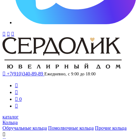




+7(910)340-89-89
Ежедневно, с 9:00 до 18:00



0

каталог
Кольца
Обручальные кольца
Помолвочные кольца
Прочие кольца
