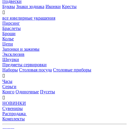
Подвески
Буквы
Знаки зодиака
Иконки
Кресты

все ювелирные украшения
Пирсинг
Браслеты
Броши
Колье
Цепи
Запонки и зажимы
Эксклюзив
Шнурки
Предметы сервировки
Наборы
Столовая посуда
Столовые приборы

Часы
Серьги
Конго
Одиночные
Пусеты

НОВИНКИ
Сувениры
Распродажа
Комплекты