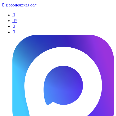

Воронежская обл.

*

