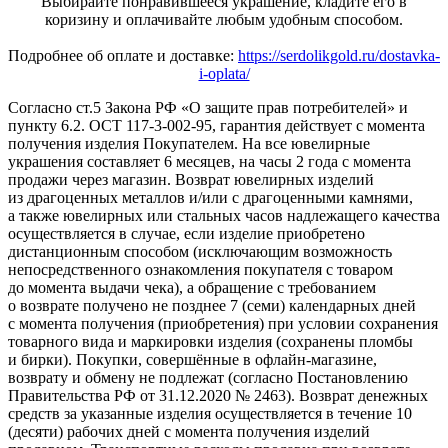
Выбирайте понравившееся украшение, кладите его в
коризину и оплачивайте любым удобным способом.
Подробнее об оплате и доставке:
https://serdolikgold.ru/dostavka-
i-oplata/
Согласно ст.5 Закона РФ «О защите прав потребителей» и
пункту 6.2. ОСТ 117-3-002-95, гарантия действует с момента
получения изделия Покупателем. На все ювелирные
украшения составляет 6 месяцев, на часы 2 года с момента
продажи через магазин. Возврат ювелирных изделий
из драгоценных металлов и/или с драгоценными камнями,
а также ювелирных или стальных часов надлежащего качества
осуществляется в случае, если изделие приобретено
дистанционным способом (исключающим возможность
непосредственного ознакомления покупателя с товаром
до момента выдачи чека), а обращение с требованием
о возврате получено не позднее 7 (семи) календарных дней
с момента получения (приобретения) при условии сохранения
товарного вида и маркировки изделия (сохранены пломбы
и бирки). Покупки, совершённые в офлайн-магазине,
возврату и обмену не подлежат (согласно Постановлению
Правительства РФ от 31.12.2020 № 2463). Возврат денежных
средств за указанные изделия осуществляется в течение 10
(десяти) рабочих дней с момента получения изделий