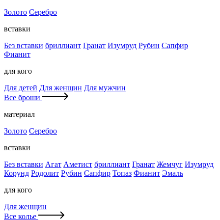
Золото
Серебро
вставки
Без вставки
бриллиант
Гранат
Изумруд
Рубин
Сапфир
Фианит
для кого
Для детей
Для женщин
Для мужчин
Все броши
материал
Золото
Серебро
вставки
Без вставки
Агат
Аметист
бриллиант
Гранат
Жемчуг
Изумруд
Корунд
Родолит
Рубин
Сапфир
Топаз
Фианит
Эмаль
для кого
Для женщин
Все колье