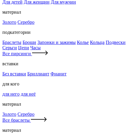
Для детей
Для женщин
Для мужчин
материал
Золото
Серебро
подкатегории
Браслеты
Броши
Запонки и зажимы
Колье
Кольца
Подвески
Серьги
Цепи
Часы
Все пирсинги
вставки
Без вставки
Бриллиант
Фианит
для кого
для него
для неё
материал
Золото
Серебро
Все браслеты
материал