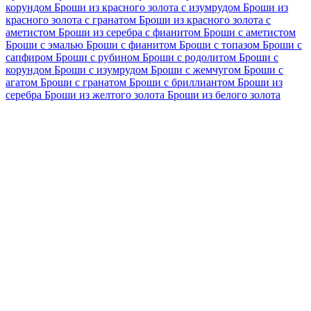
корундом
Броши из красного золота с изумрудом
Броши из
красного золота с гранатом
Броши из красного золота с
аметистом
Броши из серебра с фианитом
Броши с аметистом
Броши с эмалью
Броши с фианитом
Броши с топазом
Броши с
сапфиром
Броши с рубином
Броши с родолитом
Броши с
корундом
Броши с изумрудом
Броши с жемчугом
Броши с
агатом
Броши с гранатом
Броши с бриллиантом
Броши из
серебра
Броши из желтого золота
Броши из белого золота