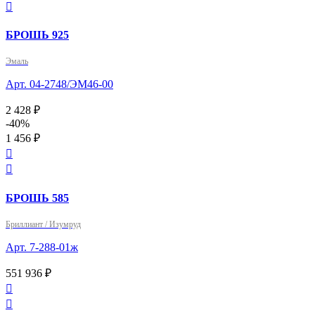

БРОШЬ 925
Эмаль
Арт. 04-2748/ЭМ46-00
2 428 ₽
-40%
1 456 ₽


БРОШЬ 585
Бриллиант / Изумруд
Арт. 7-288-01ж
551 936 ₽

