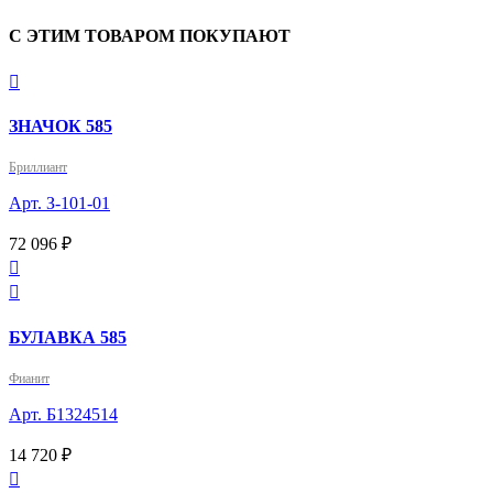
С ЭТИМ ТОВАРОМ ПОКУПАЮТ

ЗНАЧОК 585
Бриллиант
Арт. З-101-01
72 096 ₽


БУЛАВКА 585
Фианит
Арт. Б1324514
14 720 ₽
