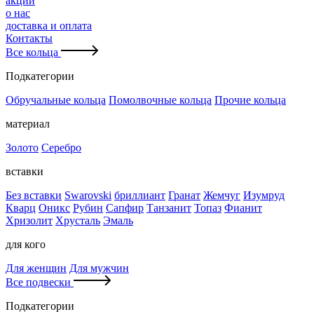
акции
о нас
доставка и оплата
Контакты
Все кольца
Подкатегории
Обручальные кольца
Помолвочные кольца
Прочие кольца
материал
Золото
Серебро
вставки
Без вставки
Swarovski
бриллиант
Гранат
Жемчуг
Изумруд
Кварц
Оникс
Рубин
Сапфир
Танзанит
Топаз
Фианит
Хризолит
Хрусталь
Эмаль
для кого
Для женщин
Для мужчин
Все подвески
Подкатегории