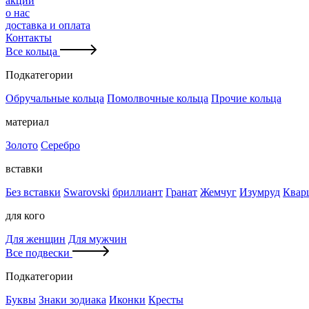
акции
о нас
доставка и оплата
Контакты
Все кольца
Подкатегории
Обручальные кольца
Помолвочные кольца
Прочие кольца
материал
Золото
Серебро
вставки
Без вставки
Swarovski
бриллиант
Гранат
Жемчуг
Изумруд
Квар
для кого
Для женщин
Для мужчин
Все подвески
Подкатегории
Буквы
Знаки зодиака
Иконки
Кресты