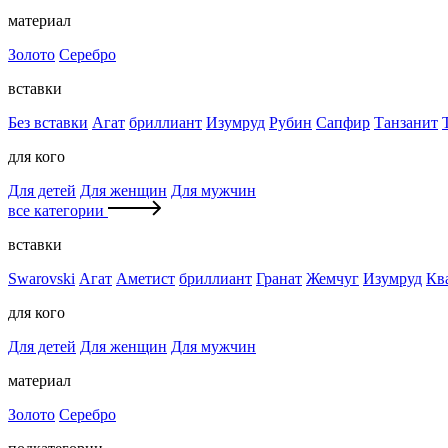
материал
Золото
Серебро
вставки
Без вставки
Агат
бриллиант
Изумруд
Рубин
Сапфир
Танзанит
для кого
Для детей
Для женщин
Для мужчин
все категории
вставки
Swarovski
Агат
Аметист
бриллиант
Гранат
Жемчуг
Изумруд
Кв
для кого
Для детей
Для женщин
Для мужчин
материал
Золото
Серебро