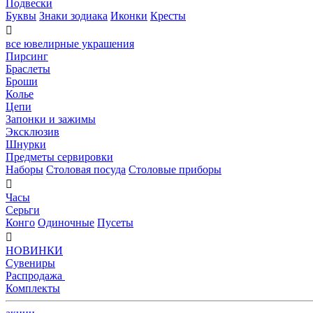
Подвески
Буквы
Знаки зодиака
Иконки
Кресты

все ювелирные украшения
Пирсинг
Браслеты
Броши
Колье
Цепи
Запонки и зажимы
Эксклюзив
Шнурки
Предметы сервировки
Наборы
Столовая посуда
Столовые приборы

Часы
Серьги
Конго
Одиночные
Пусеты

НОВИНКИ
Сувениры
Распродажа
Комплекты