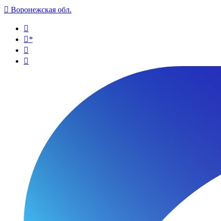

Воронежская обл.

*

