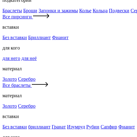
подкатегории
Браслеты
Броши
Запонки и зажимы
Колье
Кольца
Подвески
Се
Все пирсинги
вставки
Без вставки
Бриллиант
Фианит
для кого
для него
для неё
материал
Золото
Серебро
Все браслеты
материал
Золото
Серебро
вставки
Без вставки
бриллиант
Гранат
Изумруд
Рубин
Сапфир
Фианит