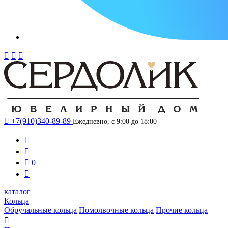




+7(910)340-89-89
Ежедневно, с 9:00 до 18:00



0

каталог
Кольца
Обручальные кольца
Помолвочные кольца
Прочие кольца
