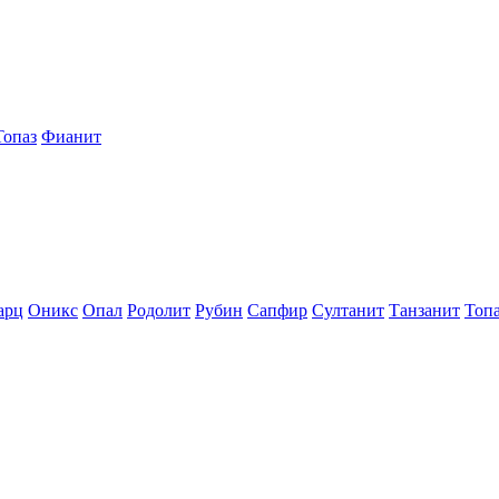
Топаз
Фианит
арц
Оникс
Опал
Родолит
Рубин
Сапфир
Султанит
Танзанит
Топ