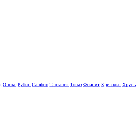
ц
Оникс
Рубин
Сапфир
Танзанит
Топаз
Фианит
Хризолит
Хруст