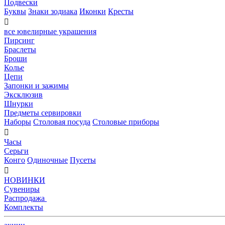
Подвески
Буквы
Знаки зодиака
Иконки
Кресты

все ювелирные украшения
Пирсинг
Браслеты
Броши
Колье
Цепи
Запонки и зажимы
Эксклюзив
Шнурки
Предметы сервировки
Наборы
Столовая посуда
Столовые приборы

Часы
Серьги
Конго
Одиночные
Пусеты

НОВИНКИ
Сувениры
Распродажа
Комплекты