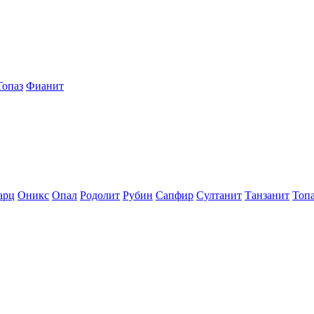
Топаз
Фианит
арц
Оникс
Опал
Родолит
Рубин
Сапфир
Султанит
Танзанит
Топ