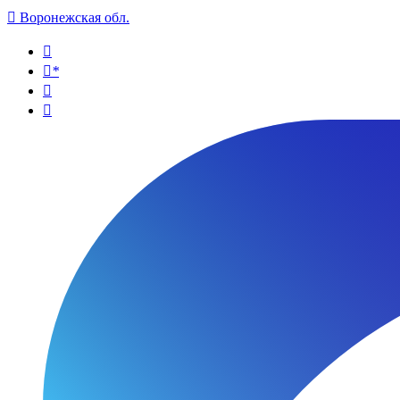

Воронежская обл.

*

