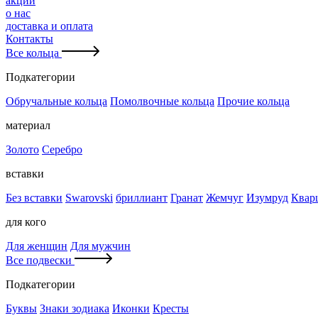
акции
о нас
доставка и оплата
Контакты
Все кольца
Подкатегории
Обручальные кольца
Помолвочные кольца
Прочие кольца
материал
Золото
Серебро
вставки
Без вставки
Swarovski
бриллиант
Гранат
Жемчуг
Изумруд
Квар
для кого
Для женщин
Для мужчин
Все подвески
Подкатегории
Буквы
Знаки зодиака
Иконки
Кресты