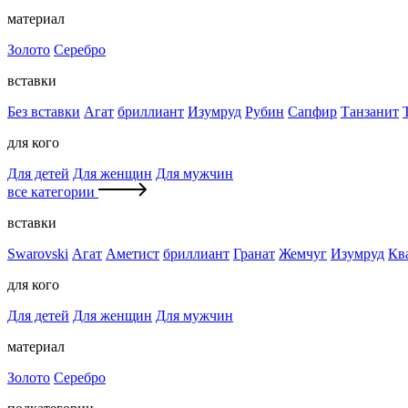
материал
Золото
Серебро
вставки
Без вставки
Агат
бриллиант
Изумруд
Рубин
Сапфир
Танзанит
для кого
Для детей
Для женщин
Для мужчин
все категории
вставки
Swarovski
Агат
Аметист
бриллиант
Гранат
Жемчуг
Изумруд
Кв
для кого
Для детей
Для женщин
Для мужчин
материал
Золото
Серебро