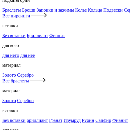
подкатегории
Браслеты
Броши
Запонки и зажимы
Колье
Кольца
Подвески
Се
Все пирсинги
вставки
Без вставки
Бриллиант
Фианит
для кого
для него
для неё
материал
Золото
Серебро
Все браслеты
материал
Золото
Серебро
вставки
Без вставки
бриллиант
Гранат
Изумруд
Рубин
Сапфир
Фианит