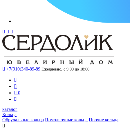




+7(910)340-89-89
Ежедневно, с 9:00 до 18:00



0

каталог
Кольца
Обручальные кольца
Помолвочные кольца
Прочие кольца
