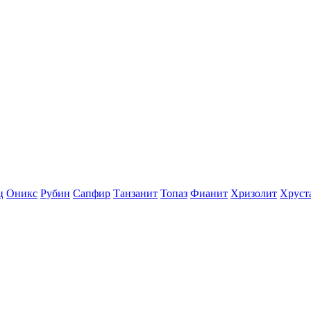
ц
Оникс
Рубин
Сапфир
Танзанит
Топаз
Фианит
Хризолит
Хруст