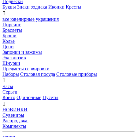
Подвески
Буквы
Знаки зодиака
Иконки
Кресты

все ювелирные украшения
Пирсинг
Браслеты
Броши
Колье
Цепи
Запонки и зажимы
Эксклюзив
Шнурки
Предметы сервировки
Наборы
Столовая посуда
Столовые приборы

Часы
Серьги
Конго
Одиночные
Пусеты

НОВИНКИ
Сувениры
Распродажа
Комплекты