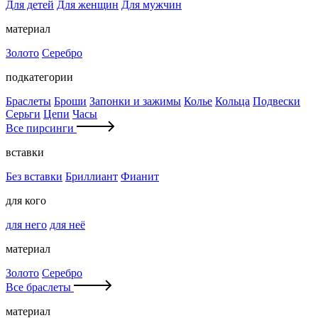
Для детей
Для женщин
Для мужчин
материал
Золото
Серебро
подкатегории
Браслеты
Броши
Запонки и зажимы
Колье
Кольца
Подвески
Серьги
Цепи
Часы
Все пирсинги
вставки
Без вставки
Бриллиант
Фианит
для кого
для него
для неё
материал
Золото
Серебро
Все браслеты
материал