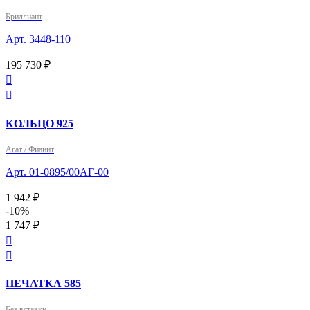
Бриллиант
Арт. 3448-110
195 730 ₽


КОЛЬЦО 925
Агат / Фианит
Арт. 01-0895/00АГ-00
1 942 ₽
-10%
1 747 ₽


ПЕЧАТКА 585
Без вставки