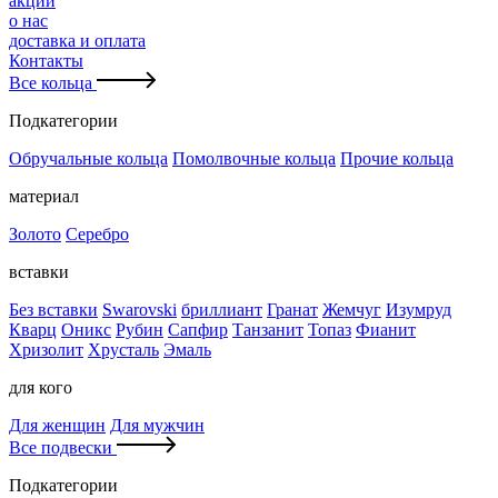
акции
о нас
доставка и оплата
Контакты
Все кольца
Подкатегории
Обручальные кольца
Помолвочные кольца
Прочие кольца
материал
Золото
Серебро
вставки
Без вставки
Swarovski
бриллиант
Гранат
Жемчуг
Изумруд
Кварц
Оникс
Рубин
Сапфир
Танзанит
Топаз
Фианит
Хризолит
Хрусталь
Эмаль
для кого
Для женщин
Для мужчин
Все подвески
Подкатегории