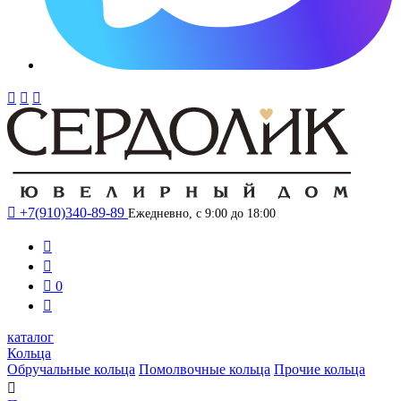




+7(910)340-89-89
Ежедневно, с 9:00 до 18:00



0

каталог
Кольца
Обручальные кольца
Помолвочные кольца
Прочие кольца
