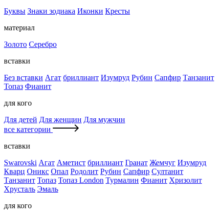
Буквы
Знаки зодиака
Иконки
Кресты
материал
Золото
Серебро
вставки
Без вставки
Агат
бриллиант
Изумруд
Рубин
Сапфир
Танзанит
Топаз
Фианит
для кого
Для детей
Для женщин
Для мужчин
все категории
вставки
Swarovski
Агат
Аметист
бриллиант
Гранат
Жемчуг
Изумруд
Кварц
Оникс
Опал
Родолит
Рубин
Сапфир
Султанит
Танзанит
Топаз
Топаз London
Турмалин
Фианит
Хризолит
Хрусталь
Эмаль
для кого