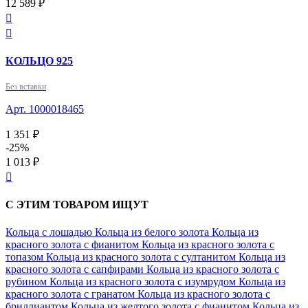
12 589 ₽


КОЛЬЦО 925
Без вставки
Арт. 1000018465
1 351 ₽
-25%
1 013 ₽

С ЭТИМ ТОВАРОМ ИЩУТ
Кольца с лошадью
Кольца из белого золота
Кольца из
красного золота с фианитом
Кольца из красного золота с
топазом
Кольца из красного золота с султанитом
Кольца из
красного золота с сапфирами
Кольца из красного золота с
рубином
Кольца из красного золота с изумрудом
Кольца из
красного золота с гранатом
Кольца из красного золота с
бриллиантом
Кольца из желтого золота с фианитом
Кольца из