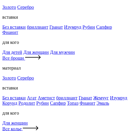
Золото
Серебро
вставки
Без вставки
бриллиант
Гранат
Изумруд
Рубин
Сапфир
Фианит
для кого
Для детей
Для женщин
Для мужчин
Все броши
материал
Золото
Серебро
вставки
Без вставки
Агат
Аметист
бриллиант
Гранат
Жемчуг
Изумруд
Корунд
Родолит
Рубин
Сапфир
Топаз
Фианит
Эмаль
для кого
Для женщин
Все колье