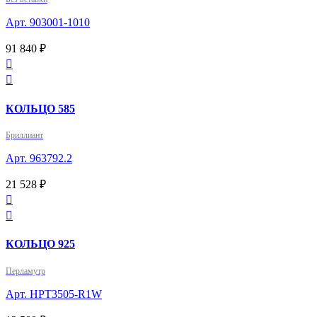
Арт. 903001-1010
91 840 ₽


КОЛЬЦО 585
Бриллиант
Арт. 963792.2
21 528 ₽


КОЛЬЦО 925
Перламутр
Арт. HPT3505-R1W