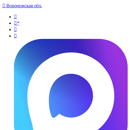

Воронежская обл.

*

