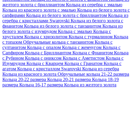
желтого золота с бриллиантом
Кольца из серебра с эмалью
Кольца из красного золота с эмалью
Кольца из белого золота с
сапфирами
Кольца из белого золота с бриллиантом
Кольца из
серебра с кристаллами Swarovski
Кольца из белого золота с
фианитом
Кольца из белого золота с танзанитом
Кольца из
белого золота с изумрудом
Кольца с эмалью
Кольца с
хрусталем
Кольца с хризолитом
Кольца с турмалином
Кольца
с топазом
Обручальные кольца с танзанитом
Кольца с
султанитом
Кольца с опалом
Кольца с жемчугом
Кольца с
Сапфиром
Кольца с Бриллиантом
Кольца с Фианитом
Кольца
с Рубином
Кольца с ониксом
Кольца с Аметистом
Кольца с
Изумрудом
Кольца с Кварцем
Кольца с Гранатом
Кольца с
агатом
Кольца с кристаллом Swarovski
Кольца из серебра
Кольца из красного золота
Обручальные кольца 21-22 размера
Кольца 20-22 размера
Кольца 20-21 размера
Кольца 18-19
размера
Кольца 16-17 размера
Кольца из желтого золота