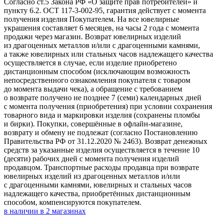
Согласно ст.5 Закона РФ «О защите прав потребителей» и
пункту 6.2. ОСТ 117-3-002-95, гарантия действует с момента
получения изделия Покупателем. На все ювелирные
украшения составляет 6 месяцев, на часы 2 года с момента
продажи через магазин. Возврат ювелирных изделий
из драгоценных металлов и/или с драгоценными камнями,
а также ювелирных или стальных часов надлежащего качества
осуществляется в случае, если изделие приобретено
дистанционным способом (исключающим возможность
непосредственного ознакомления покупателя с товаром
до момента выдачи чека), а обращение с требованием
о возврате получено не позднее 7 (семи) календарных дней
с момента получения (приобретения) при условии сохранения
товарного вида и маркировки изделия (сохранены пломбы
и бирки). Покупки, совершённые в офлайн-магазине,
возврату и обмену не подлежат (согласно Постановлению
Правительства РФ от 31.12.2020 № 2463). Возврат денежных
средств за указанные изделия осуществляется в течение 10
(десяти) рабочих дней с момента получения изделий
продавцом. Транспортные расходы продавца при возврате
ювелирных изделий из драгоценных металлов и/или
с драгоценными камнями, ювелирных и стальных часов
надлежащего качества, приобретённых дистанционным
способом, компенсируются покупателем.
в наличии в
2
магазинах