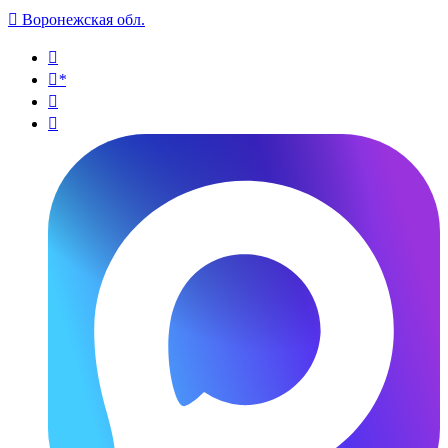

Воронежская обл.

*

