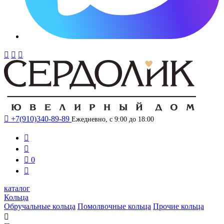




+7(910)340-89-89
Ежедневно, с 9:00 до 18:00



0

каталог
Кольца
Обручальные кольца
Помолвочные кольца
Прочие кольца
