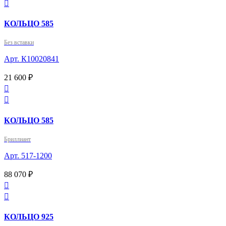

КОЛЬЦО 585
Без вставки
Арт. К10020841
21 600 ₽


КОЛЬЦО 585
Бриллиант
Арт. 517-1200
88 070 ₽


КОЛЬЦО 925