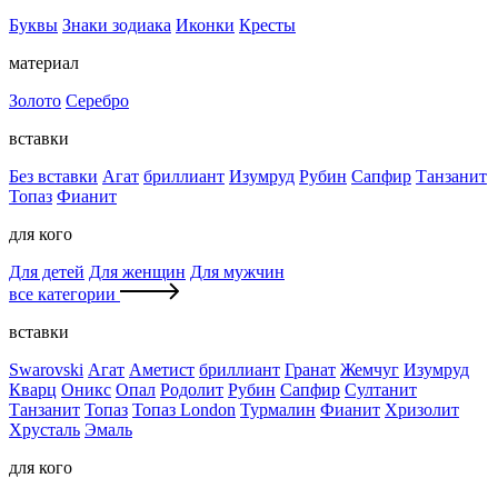
Буквы
Знаки зодиака
Иконки
Кресты
материал
Золото
Серебро
вставки
Без вставки
Агат
бриллиант
Изумруд
Рубин
Сапфир
Танзанит
Топаз
Фианит
для кого
Для детей
Для женщин
Для мужчин
все категории
вставки
Swarovski
Агат
Аметист
бриллиант
Гранат
Жемчуг
Изумруд
Кварц
Оникс
Опал
Родолит
Рубин
Сапфир
Султанит
Танзанит
Топаз
Топаз London
Турмалин
Фианит
Хризолит
Хрусталь
Эмаль
для кого