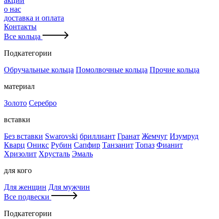
акции
о нас
доставка и оплата
Контакты
Все кольца
Подкатегории
Обручальные кольца
Помолвочные кольца
Прочие кольца
материал
Золото
Серебро
вставки
Без вставки
Swarovski
бриллиант
Гранат
Жемчуг
Изумруд
Кварц
Оникс
Рубин
Сапфир
Танзанит
Топаз
Фианит
Хризолит
Хрусталь
Эмаль
для кого
Для женщин
Для мужчин
Все подвески
Подкатегории