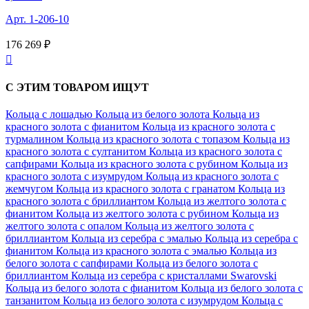
Арт. 1-206-10
176 269 ₽

С ЭТИМ ТОВАРОМ ИЩУТ
Кольца с лошадью
Кольца из белого золота
Кольца из
красного золота с фианитом
Кольца из красного золота с
турмалином
Кольца из красного золота с топазом
Кольца из
красного золота с султанитом
Кольца из красного золота с
сапфирами
Кольца из красного золота с рубином
Кольца из
красного золота с изумрудом
Кольца из красного золота с
жемчугом
Кольца из красного золота с гранатом
Кольца из
красного золота с бриллиантом
Кольца из желтого золота с
фианитом
Кольца из желтого золота с рубином
Кольца из
желтого золота с опалом
Кольца из желтого золота с
бриллиантом
Кольца из серебра с эмалью
Кольца из серебра с
фианитом
Кольца из красного золота с эмалью
Кольца из
белого золота с сапфирами
Кольца из белого золота с
бриллиантом
Кольца из серебра с кристаллами Swarovski
Кольца из белого золота с фианитом
Кольца из белого золота с
танзанитом
Кольца из белого золота с изумрудом
Кольца с