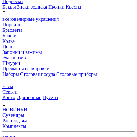
Подвески
Буквы
Знаки зодиака
Иконки
Кресты

все ювелирные украшения
Пирсинг
Браслеты
Броши
Колье
Цепи
Запонки и зажимы
Эксклюзив
Шнурки
Предметы сервировки
Наборы
Столовая посуда
Столовые приборы

Часы
Серьги
Конго
Одиночные
Пусеты

НОВИНКИ
Сувениры
Распродажа
Комплекты