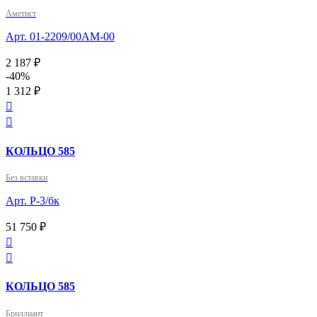
Аметист
Арт. 01-2209/00АМ-00
2 187 ₽
-40%
1 312 ₽


КОЛЬЦО 585
Без вставки
Арт. Р-3/бк
51 750 ₽


КОЛЬЦО 585
Бриллиант