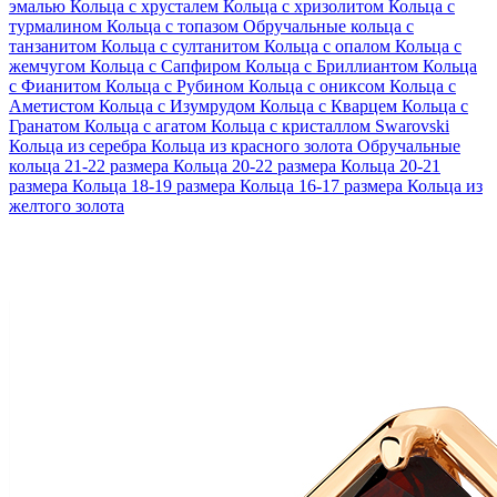
эмалью
Кольца с хрусталем
Кольца с хризолитом
Кольца с
турмалином
Кольца с топазом
Обручальные кольца с
танзанитом
Кольца с султанитом
Кольца с опалом
Кольца с
жемчугом
Кольца с Сапфиром
Кольца с Бриллиантом
Кольца
с Фианитом
Кольца с Рубином
Кольца с ониксом
Кольца с
Аметистом
Кольца с Изумрудом
Кольца с Кварцем
Кольца с
Гранатом
Кольца с агатом
Кольца с кристаллом Swarovski
Кольца из серебра
Кольца из красного золота
Обручальные
кольца 21-22 размера
Кольца 20-22 размера
Кольца 20-21
размера
Кольца 18-19 размера
Кольца 16-17 размера
Кольца из
желтого золота