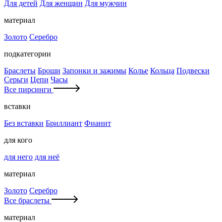
Для детей
Для женщин
Для мужчин
материал
Золото
Серебро
подкатегории
Браслеты
Броши
Запонки и зажимы
Колье
Кольца
Подвески
Серьги
Цепи
Часы
Все пирсинги
вставки
Без вставки
Бриллиант
Фианит
для кого
для него
для неё
материал
Золото
Серебро
Все браслеты
материал