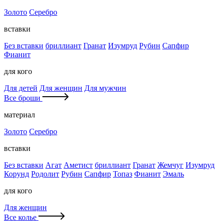
Золото
Серебро
вставки
Без вставки
бриллиант
Гранат
Изумруд
Рубин
Сапфир
Фианит
для кого
Для детей
Для женщин
Для мужчин
Все броши
материал
Золото
Серебро
вставки
Без вставки
Агат
Аметист
бриллиант
Гранат
Жемчуг
Изумруд
Корунд
Родолит
Рубин
Сапфир
Топаз
Фианит
Эмаль
для кого
Для женщин
Все колье