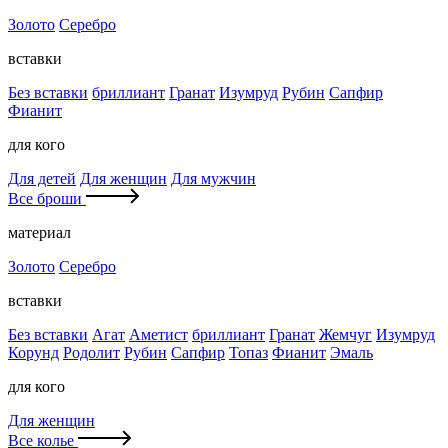
Золото
Серебро
вставки
Без вставки
бриллиант
Гранат
Изумруд
Рубин
Сапфир
Фианит
для кого
Для детей
Для женщин
Для мужчин
Все броши
материал
Золото
Серебро
вставки
Без вставки
Агат
Аметист
бриллиант
Гранат
Жемчуг
Изумруд
Корунд
Родолит
Рубин
Сапфир
Топаз
Фианит
Эмаль
для кого
Для женщин
Все колье