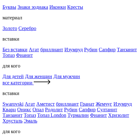
Буквы
Знаки зодиака
Иконки
Кресты
материал
Золото
Серебро
вставки
Без вставки
Агат
бриллиант
Изумруд
Рубин
Сапфир
Танзанит
Топаз
Фианит
для кого
Для детей
Для женщин
Для мужчин
все категории
вставки
Swarovski
Агат
Аметист
бриллиант
Гранат
Жемчуг
Изумруд
Кварц
Оникс
Опал
Родолит
Рубин
Сапфир
Султанит
Танзанит
Топаз
Топаз London
Турмалин
Фианит
Хризолит
Хрусталь
Эмаль
для кого