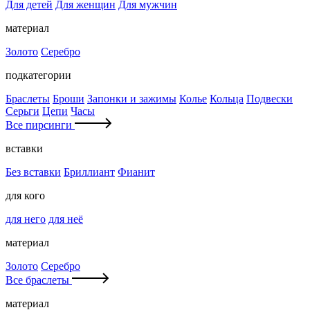
Для детей
Для женщин
Для мужчин
материал
Золото
Серебро
подкатегории
Браслеты
Броши
Запонки и зажимы
Колье
Кольца
Подвески
Серьги
Цепи
Часы
Все пирсинги
вставки
Без вставки
Бриллиант
Фианит
для кого
для него
для неё
материал
Золото
Серебро
Все браслеты
материал