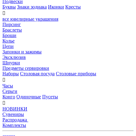
Подвески
Буквы
Знаки зодиака
Иконки
Кресты

все ювелирные украшения
Пирсинг
Браслеты
Броши
Колье
Цепи
Запонки и зажимы
Эксклюзив
Шнурки
Предметы сервировки
Наборы
Столовая посуда
Столовые приборы

Часы
Серьги
Конго
Одиночные
Пусеты

НОВИНКИ
Сувениры
Распродажа
Комплекты