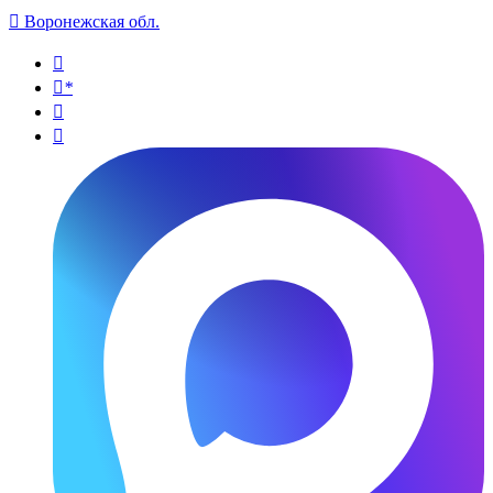

Воронежская обл.

*

