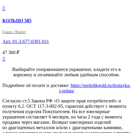

КОЛЬЦО 585
Гранат / Фианит
Арт. 01-3-677-0301-011
47 360 ₽

Выбирайте понравившееся украшение, кладите его в
коризину и оплачивайте любым удобным способом.
Подробнее об оплате и доставке:
https://serdolikgold.ru/dostavka-
i-oplata/
Согласно ст.5 Закона РФ «О защите прав потребителей» и
пункту 6.2. ОСТ 117-3-002-95, гарантия действует с момента
получения изделия Покупателем. На все ювелирные
украшения составляет 6 месяцев, на часы 2 года с момента
продажи через магазин. Возврат ювелирных изделий
из драгоценных металлов и/или с драгоценными камнями,
а также ювелирных или стальных часов надлежащего качества