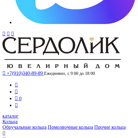




+7(910)340-89-89
Ежедневно, с 9:00 до 18:00



0

каталог
Кольца
Обручальные кольца
Помолвочные кольца
Прочие кольца
