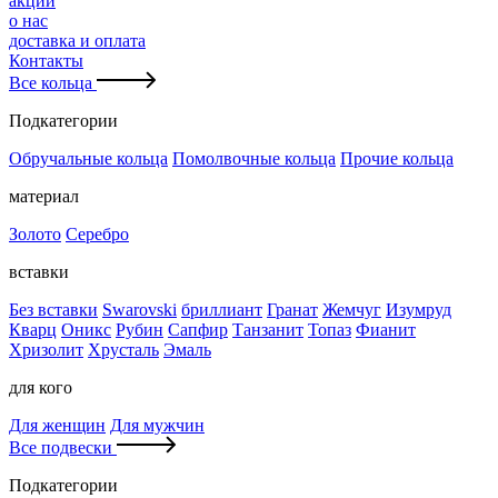
акции
о нас
доставка и оплата
Контакты
Все кольца
Подкатегории
Обручальные кольца
Помолвочные кольца
Прочие кольца
материал
Золото
Серебро
вставки
Без вставки
Swarovski
бриллиант
Гранат
Жемчуг
Изумруд
Кварц
Оникс
Рубин
Сапфир
Танзанит
Топаз
Фианит
Хризолит
Хрусталь
Эмаль
для кого
Для женщин
Для мужчин
Все подвески
Подкатегории