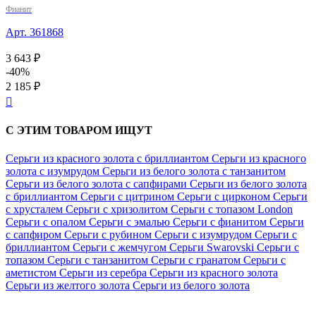
Фианит
Арт. 361868
3 643 ₽
-40%
2 185 ₽

С ЭТИМ ТОВАРОМ ИЩУТ
Серьги из красного золота с бриллиантом
Серьги из красного
золота с изумрудом
Серьги из белого золота с танзанитом
Серьги из белого золота с сапфирами
Серьги из белого золота
с бриллиантом
Серьги с цитрином
Серьги с цирконом
Серьги
с хрусталем
Серьги с хризолитом
Серьги с топазом London
Серьги с опалом
Серьги с эмалью
Серьги с фианитом
Серьги
с сапфиром
Серьги с рубином
Серьги с изумрудом
Серьги с
бриллиантом
Серьги с жемчугом
Серьги Swarovski
Серьги с
топазом
Серьги с танзанитом
Серьги с гранатом
Серьги с
аметистом
Серьги из серебра
Серьги из красного золота
Серьги из желтого золота
Серьги из белого золота