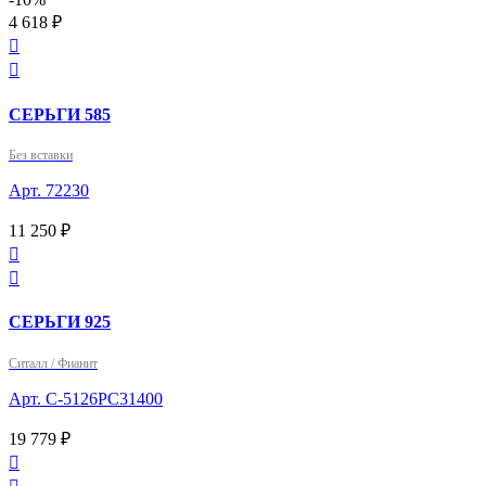
4 618 ₽


СЕРЬГИ 585
Без вставки
Арт. 72230
11 250 ₽


СЕРЬГИ 925
Ситалл / Фианит
Арт. С-5126РС31400
19 779 ₽
