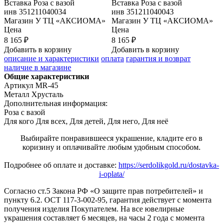
Вставка
Роза с вазой
Вставка
Роза с вазой
инв
351211040034
инв
351211040043
Магазин
У ТЦ «АКСИОМА»
Магазин
У ТЦ «АКСИОМА»
Цена
Цена
8 165 ₽
8 165 ₽
Добавить в корзину
Добавить в корзину
описание и характеристики
оплата
гарантия и возврат
наличие в магазине
Общие характеристики
Артикул
MR-45
Металл
Хрусталь
Дополнительная информация:
Роза с вазой
Для кого
Для всех, Для детей, Для него, Для неё
Выбирайте понравившееся украшение, кладите его в
коризину и оплачивайте любым удобным способом.
Подробнее об оплате и доставке:
https://serdolikgold.ru/dostavka-
i-oplata/
Согласно ст.5 Закона РФ «О защите прав потребителей» и
пункту 6.2. ОСТ 117-3-002-95, гарантия действует с момента
получения изделия Покупателем. На все ювелирные
украшения составляет 6 месяцев, на часы 2 года с момента