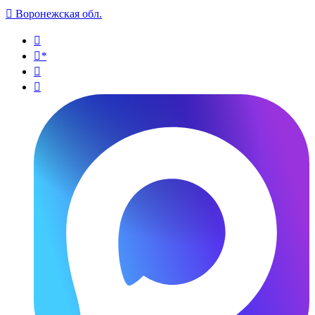

Воронежская обл.

*

