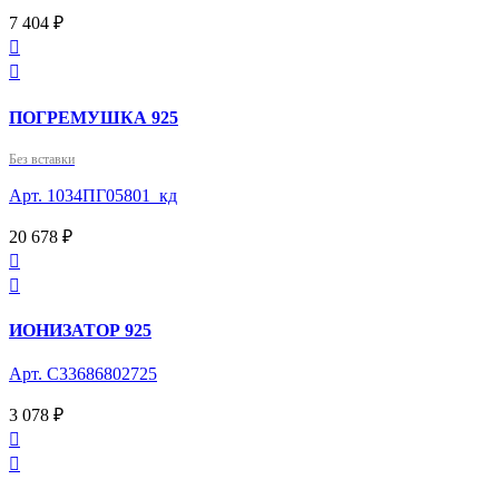
7 404 ₽


ПОГРЕМУШКА 925
Без вставки
Арт. 1034ПГ05801_кд
20 678 ₽


ИОНИЗАТОР 925
Арт. С33686802725
3 078 ₽

