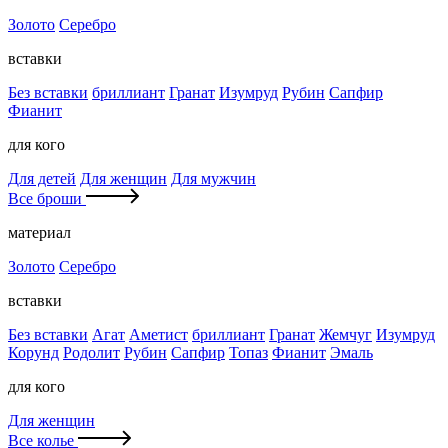
Золото
Серебро
вставки
Без вставки
бриллиант
Гранат
Изумруд
Рубин
Сапфир
Фианит
для кого
Для детей
Для женщин
Для мужчин
Все броши
материал
Золото
Серебро
вставки
Без вставки
Агат
Аметист
бриллиант
Гранат
Жемчуг
Изумруд
Корунд
Родолит
Рубин
Сапфир
Топаз
Фианит
Эмаль
для кого
Для женщин
Все колье