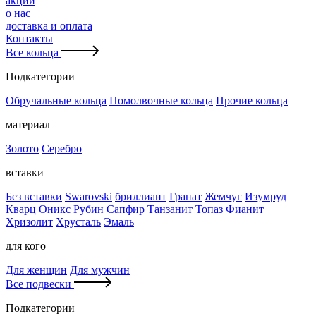
акции
о нас
доставка и оплата
Контакты
Все кольца
Подкатегории
Обручальные кольца
Помолвочные кольца
Прочие кольца
материал
Золото
Серебро
вставки
Без вставки
Swarovski
бриллиант
Гранат
Жемчуг
Изумруд
Кварц
Оникс
Рубин
Сапфир
Танзанит
Топаз
Фианит
Хризолит
Хрусталь
Эмаль
для кого
Для женщин
Для мужчин
Все подвески
Подкатегории