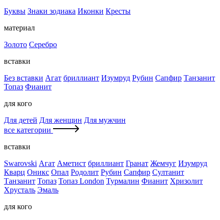
Буквы
Знаки зодиака
Иконки
Кресты
материал
Золото
Серебро
вставки
Без вставки
Агат
бриллиант
Изумруд
Рубин
Сапфир
Танзанит
Топаз
Фианит
для кого
Для детей
Для женщин
Для мужчин
все категории
вставки
Swarovski
Агат
Аметист
бриллиант
Гранат
Жемчуг
Изумруд
Кварц
Оникс
Опал
Родолит
Рубин
Сапфир
Султанит
Танзанит
Топаз
Топаз London
Турмалин
Фианит
Хризолит
Хрусталь
Эмаль
для кого