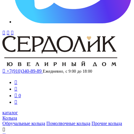




+7(910)340-89-89
Ежедневно, с 9:00 до 18:00



0

каталог
Кольца
Обручальные кольца
Помолвочные кольца
Прочие кольца
