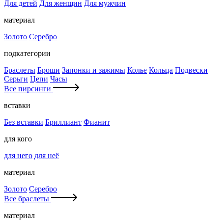
Для детей
Для женщин
Для мужчин
материал
Золото
Серебро
подкатегории
Браслеты
Броши
Запонки и зажимы
Колье
Кольца
Подвески
Серьги
Цепи
Часы
Все пирсинги
вставки
Без вставки
Бриллиант
Фианит
для кого
для него
для неё
материал
Золото
Серебро
Все браслеты
материал