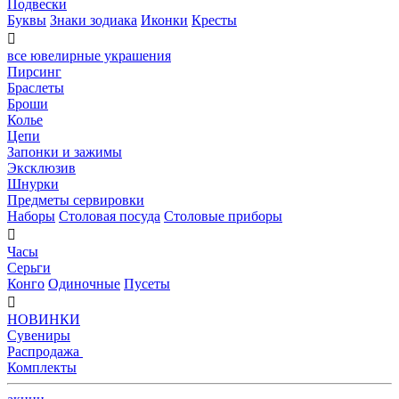
Подвески
Буквы
Знаки зодиака
Иконки
Кресты

все ювелирные украшения
Пирсинг
Браслеты
Броши
Колье
Цепи
Запонки и зажимы
Эксклюзив
Шнурки
Предметы сервировки
Наборы
Столовая посуда
Столовые приборы

Часы
Серьги
Конго
Одиночные
Пусеты

НОВИНКИ
Сувениры
Распродажа
Комплекты