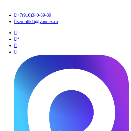

+7(910)340-89-89

serdolik1i@yandex.ru

*

