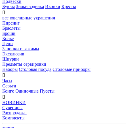
Подвески
Буквы
Знаки зодиака
Иконки
Кресты

все ювелирные украшения
Пирсинг
Браслеты
Броши
Колье
Цепи
Запонки и зажимы
Эксклюзив
Шнурки
Предметы сервировки
Наборы
Столовая посуда
Столовые приборы

Часы
Серьги
Конго
Одиночные
Пусеты

НОВИНКИ
Сувениры
Распродажа
Комплекты