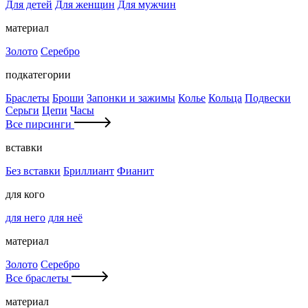
Для детей
Для женщин
Для мужчин
материал
Золото
Серебро
подкатегории
Браслеты
Броши
Запонки и зажимы
Колье
Кольца
Подвески
Серьги
Цепи
Часы
Все пирсинги
вставки
Без вставки
Бриллиант
Фианит
для кого
для него
для неё
материал
Золото
Серебро
Все браслеты
материал