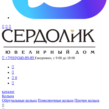




+7(910)340-89-89
Ежедневно, с 9:00 до 18:00



0

каталог
Кольца
Обручальные кольца
Помолвочные кольца
Прочие кольца
