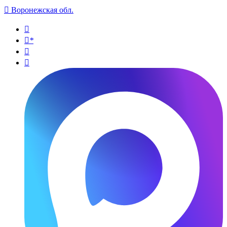

Воронежская обл.

*

