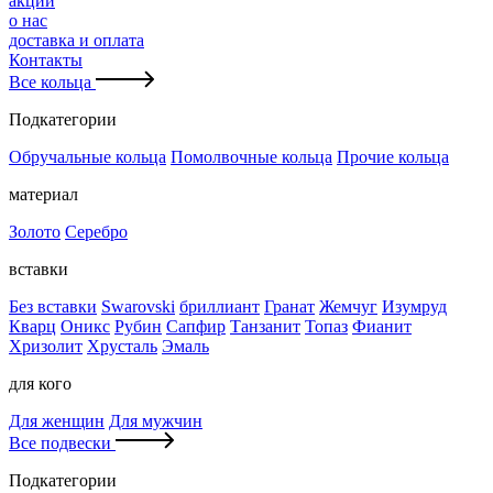
акции
о нас
доставка и оплата
Контакты
Все кольца
Подкатегории
Обручальные кольца
Помолвочные кольца
Прочие кольца
материал
Золото
Серебро
вставки
Без вставки
Swarovski
бриллиант
Гранат
Жемчуг
Изумруд
Кварц
Оникс
Рубин
Сапфир
Танзанит
Топаз
Фианит
Хризолит
Хрусталь
Эмаль
для кого
Для женщин
Для мужчин
Все подвески
Подкатегории