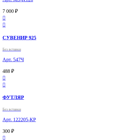
7 000 ₽


СУВЕНИР 925
Без вставки
Арт. 547Ч
488 ₽


ФУТЛЯР
Без вставки
Арт. 122205-КР
300 ₽
