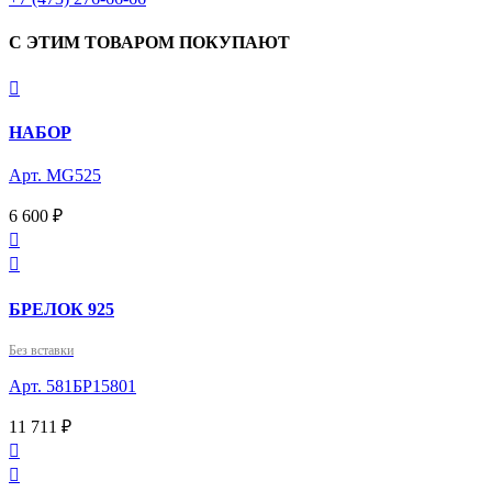
С ЭТИМ ТОВАРОМ ПОКУПАЮТ

НАБОР
Арт. MG525
6 600 ₽


БРЕЛОК 925
Без вставки
Арт. 581БР15801
11 711 ₽

