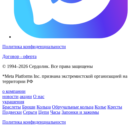
Политика конфиденциальности
Договор - оферта
© 1994–2026 Сердолик. Все права защищены
*Meta Platforms Inc. признана экстремистской организацией на
территории РФ
о компании
новости
акции
О нас
украшения
Браслеты
Броши
Кольца
Обручальные кольца
Колье
Кресты
Подвески
Серьги
Цепи
Часы
Запонки и зажимы
Политика конфиденциальности