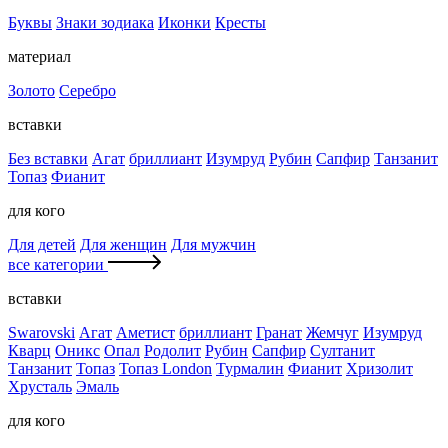
Буквы
Знаки зодиака
Иконки
Кресты
материал
Золото
Серебро
вставки
Без вставки
Агат
бриллиант
Изумруд
Рубин
Сапфир
Танзанит
Топаз
Фианит
для кого
Для детей
Для женщин
Для мужчин
все категории
вставки
Swarovski
Агат
Аметист
бриллиант
Гранат
Жемчуг
Изумруд
Кварц
Оникс
Опал
Родолит
Рубин
Сапфир
Султанит
Танзанит
Топаз
Топаз London
Турмалин
Фианит
Хризолит
Хрусталь
Эмаль
для кого