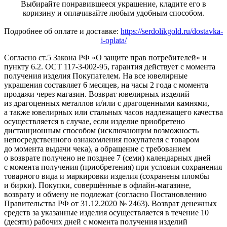
Выбирайте понравившееся украшение, кладите его в
коризину и оплачивайте любым удобным способом.
Подробнее об оплате и доставке:
https://serdolikgold.ru/dostavka-
i-oplata/
Согласно ст.5 Закона РФ «О защите прав потребителей» и
пункту 6.2. ОСТ 117-3-002-95, гарантия действует с момента
получения изделия Покупателем. На все ювелирные
украшения составляет 6 месяцев, на часы 2 года с момента
продажи через магазин. Возврат ювелирных изделий
из драгоценных металлов и/или с драгоценными камнями,
а также ювелирных или стальных часов надлежащего качества
осуществляется в случае, если изделие приобретено
дистанционным способом (исключающим возможность
непосредственного ознакомления покупателя с товаром
до момента выдачи чека), а обращение с требованием
о возврате получено не позднее 7 (семи) календарных дней
с момента получения (приобретения) при условии сохранения
товарного вида и маркировки изделия (сохранены пломбы
и бирки). Покупки, совершённые в офлайн-магазине,
возврату и обмену не подлежат (согласно Постановлению
Правительства РФ от 31.12.2020 № 2463). Возврат денежных
средств за указанные изделия осуществляется в течение 10
(десяти) рабочих дней с момента получения изделий