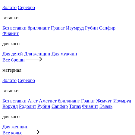
Золото
Серебро
вставки
Без вставки
бриллиант
Гранат
Изумруд
Рубин
Сапфир
Фианит
для кого
Для детей
Для женщин
Для мужчин
Все броши
материал
Золото
Серебро
вставки
Без вставки
Агат
Аметист
бриллиант
Гранат
Жемчуг
Изумруд
Корунд
Родолит
Рубин
Сапфир
Топаз
Фианит
Эмаль
для кого
Для женщин
Все колье