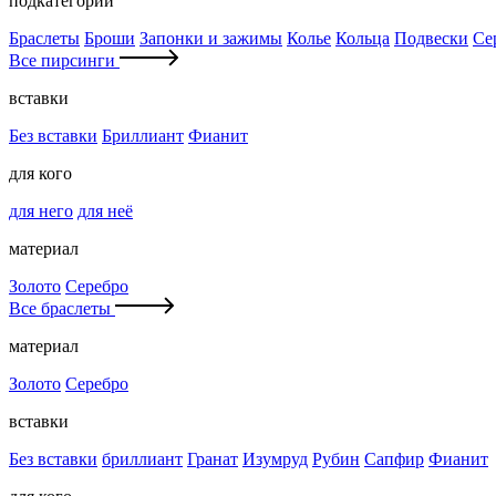
подкатегории
Браслеты
Броши
Запонки и зажимы
Колье
Кольца
Подвески
Се
Все пирсинги
вставки
Без вставки
Бриллиант
Фианит
для кого
для него
для неё
материал
Золото
Серебро
Все браслеты
материал
Золото
Серебро
вставки
Без вставки
бриллиант
Гранат
Изумруд
Рубин
Сапфир
Фианит