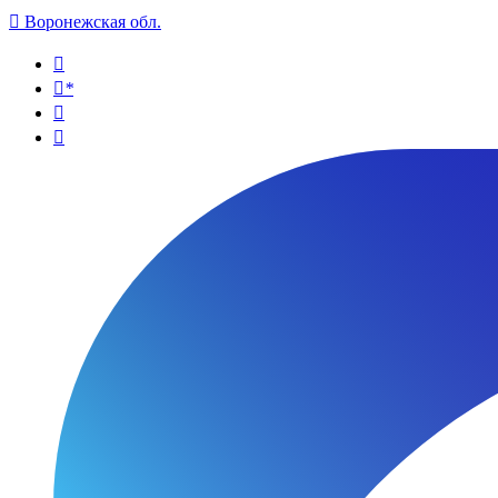

Воронежская обл.

*

