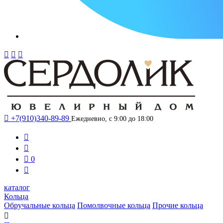




+7(910)340-89-89
Ежедневно, с 9:00 до 18:00



0

каталог
Кольца
Обручальные кольца
Помолвочные кольца
Прочие кольца
