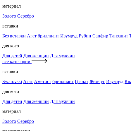
материал
Золото
Серебро
вставки
Без вставки
Агат
бриллиант
Изумруд
Рубин
Сапфир
Танзанит
для кого
Для детей
Для женщин
Для мужчин
все категории
вставки
Swarovski
Агат
Аметист
бриллиант
Гранат
Жемчуг
Изумруд
Кв
для кого
Для детей
Для женщин
Для мужчин
материал
Золото
Серебро