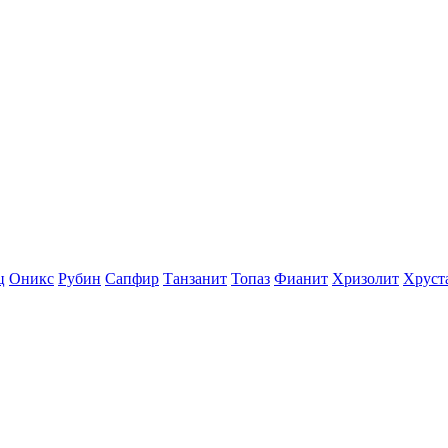
ц
Оникс
Рубин
Сапфир
Танзанит
Топаз
Фианит
Хризолит
Хруст