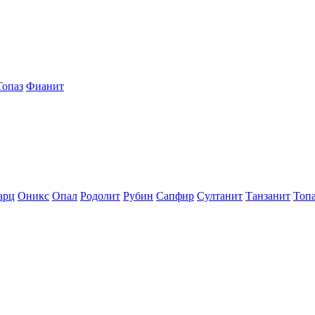
Топаз
Фианит
арц
Оникс
Опал
Родолит
Рубин
Сапфир
Султанит
Танзанит
Топ