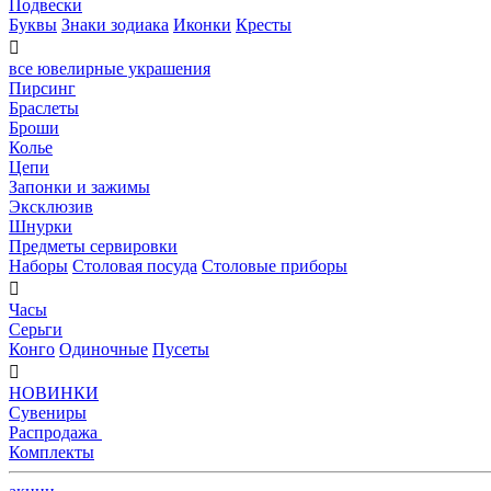
Подвески
Буквы
Знаки зодиака
Иконки
Кресты

все ювелирные украшения
Пирсинг
Браслеты
Броши
Колье
Цепи
Запонки и зажимы
Эксклюзив
Шнурки
Предметы сервировки
Наборы
Столовая посуда
Столовые приборы

Часы
Серьги
Конго
Одиночные
Пусеты

НОВИНКИ
Сувениры
Распродажа
Комплекты