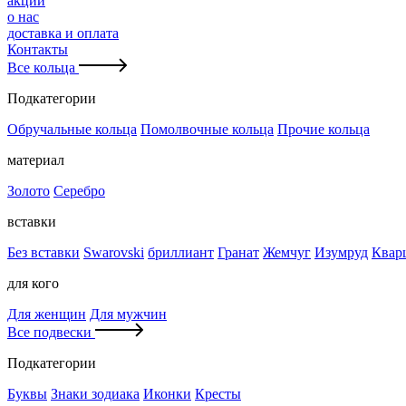
акции
о нас
доставка и оплата
Контакты
Все кольца
Подкатегории
Обручальные кольца
Помолвочные кольца
Прочие кольца
материал
Золото
Серебро
вставки
Без вставки
Swarovski
бриллиант
Гранат
Жемчуг
Изумруд
Квар
для кого
Для женщин
Для мужчин
Все подвески
Подкатегории
Буквы
Знаки зодиака
Иконки
Кресты