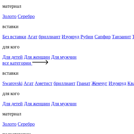
материал
Золото
Серебро
вставки
Без вставки
Агат
бриллиант
Изумруд
Рубин
Сапфир
Танзанит
для кого
Для детей
Для женщин
Для мужчин
все категории
вставки
Swarovski
Агат
Аметист
бриллиант
Гранат
Жемчуг
Изумруд
Кв
для кого
Для детей
Для женщин
Для мужчин
материал
Золото
Серебро