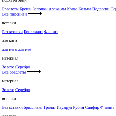
подкатегории
Браслеты
Броши
Запонки и зажимы
Колье
Кольца
Подвески
Се
Все пирсинги
вставки
Без вставки
Бриллиант
Фианит
для кого
для него
для неё
материал
Золото
Серебро
Все браслеты
материал
Золото
Серебро
вставки
Без вставки
бриллиант
Гранат
Изумруд
Рубин
Сапфир
Фианит