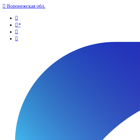

Воронежская обл.

*

