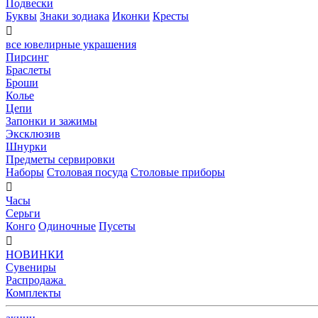
Подвески
Буквы
Знаки зодиака
Иконки
Кресты

все ювелирные украшения
Пирсинг
Браслеты
Броши
Колье
Цепи
Запонки и зажимы
Эксклюзив
Шнурки
Предметы сервировки
Наборы
Столовая посуда
Столовые приборы

Часы
Серьги
Конго
Одиночные
Пусеты

НОВИНКИ
Сувениры
Распродажа
Комплекты