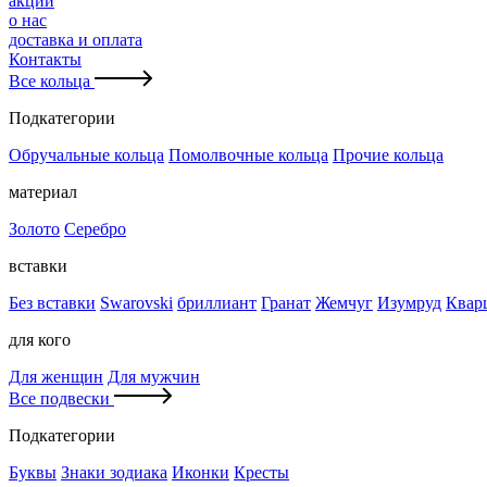
акции
о нас
доставка и оплата
Контакты
Все кольца
Подкатегории
Обручальные кольца
Помолвочные кольца
Прочие кольца
материал
Золото
Серебро
вставки
Без вставки
Swarovski
бриллиант
Гранат
Жемчуг
Изумруд
Квар
для кого
Для женщин
Для мужчин
Все подвески
Подкатегории
Буквы
Знаки зодиака
Иконки
Кресты