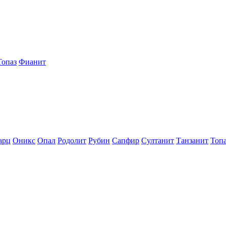
Топаз
Фианит
арц
Оникс
Опал
Родолит
Рубин
Сапфир
Султанит
Танзанит
Топ