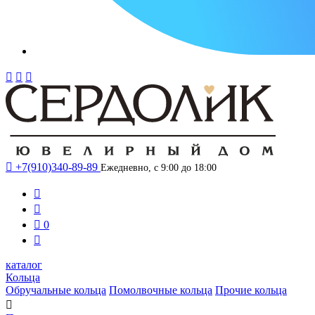




+7(910)340-89-89
Ежедневно, с 9:00 до 18:00



0

каталог
Кольца
Обручальные кольца
Помолвочные кольца
Прочие кольца
