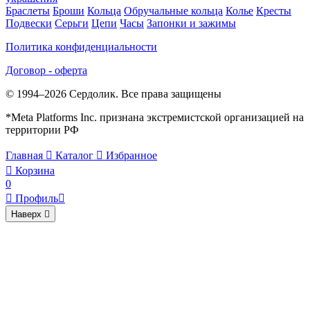
Браслеты
Броши
Кольца
Обручальные кольца
Колье
Кресты
Подвески
Серьги
Цепи
Часы
Запонки и зажимы
Политика конфиденциальности
Договор - оферта
© 1994–2026 Сердолик. Все права защищены
*Meta Platforms Inc. признана экстремистской организацией на
территории РФ
Главная

Каталог

Избранное

Корзина
0

Профиль

Наверх
