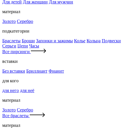
Для детей
Для женщин
Для мужчин
материал
Золото
Серебро
подкатегории
Браслеты
Броши
Запонки и зажимы
Колье
Кольца
Подвески
Серьги
Цепи
Часы
Все пирсинги
вставки
Без вставки
Бриллиант
Фианит
для кого
для него
для неё
материал
Золото
Серебро
Все браслеты
материал