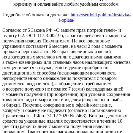
коризину и оплачивайте любым удобным способом.
Подробнее об оплате и доставке:
https://serdolikgold.ru/dostavka-
i-oplata/
Согласно ст.5 Закона РФ «О защите прав потребителей» и
пункту 6.2. ОСТ 117-3-002-95, гарантия действует с момента
получения изделия Покупателем. На все ювелирные
украшения составляет 6 месяцев, на часы 2 года с момента
продажи через магазин. Возврат ювелирных изделий
из драгоценных металлов и/или с драгоценными камнями,
а также ювелирных или стальных часов надлежащего качества
осуществляется в случае, если изделие приобретено
дистанционным способом (исключающим возможность
непосредственного ознакомления покупателя с товаром
до момента выдачи чека), а обращение с требованием
о возврате получено не позднее 7 (семи) календарных дней
с момента получения (приобретения) при условии сохранения
товарного вида и маркировки изделия (сохранены пломбы
и бирки). Покупки, совершённые в офлайн-магазине,
возврату и обмену не подлежат (согласно Постановлению
Правительства РФ от 31.12.2020 № 2463). Возврат денежных
средств за указанные изделия осуществляется в течение 10
(десяти) рабочих дней с момента получения изделий
продавцом. Транспортные расходы продавца при возврате