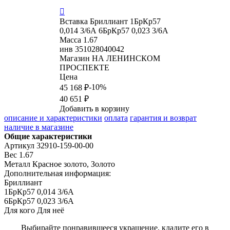

Вставка
Бриллиант 1БрКр57
0,014 3/6А 6БрКр57 0,023 3/6А
Масса
1.67
инв
351028040042
Магазин
НА ЛЕНИНСКОМ
ПРОСПЕКТЕ
Цена
-10%
45 168 ₽
40 651 ₽
Добавить в корзину
описание и характеристики
оплата
гарантия и возврат
наличие в магазине
Общие характеристики
Артикул
32910-159-00-00
Вес
1.67
Металл
Красное золото, Золото
Дополнительная информация:
Бриллиант

1БрКр57 0,014 3/6А

6БрКр57 0,023 3/6А
Для кого
Для неё
Выбирайте понравившееся украшение, кладите его в