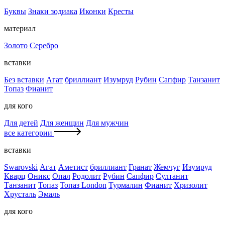
Буквы
Знаки зодиака
Иконки
Кресты
материал
Золото
Серебро
вставки
Без вставки
Агат
бриллиант
Изумруд
Рубин
Сапфир
Танзанит
Топаз
Фианит
для кого
Для детей
Для женщин
Для мужчин
все категории
вставки
Swarovski
Агат
Аметист
бриллиант
Гранат
Жемчуг
Изумруд
Кварц
Оникс
Опал
Родолит
Рубин
Сапфир
Султанит
Танзанит
Топаз
Топаз London
Турмалин
Фианит
Хризолит
Хрусталь
Эмаль
для кого