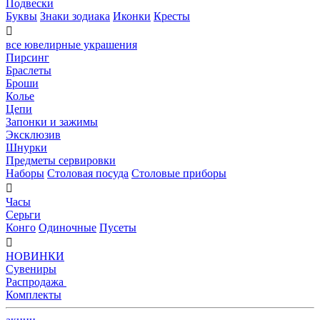
Подвески
Буквы
Знаки зодиака
Иконки
Кресты

все ювелирные украшения
Пирсинг
Браслеты
Броши
Колье
Цепи
Запонки и зажимы
Эксклюзив
Шнурки
Предметы сервировки
Наборы
Столовая посуда
Столовые приборы

Часы
Серьги
Конго
Одиночные
Пусеты

НОВИНКИ
Сувениры
Распродажа
Комплекты