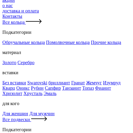
акции
о нас
доставка и оплата
Контакты
Все кольца
Подкатегории
Обручальные кольца
Помолвочные кольца
Прочие кольца
материал
Золото
Серебро
вставки
Без вставки
Swarovski
бриллиант
Гранат
Жемчуг
Изумруд
Кварц
Оникс
Рубин
Сапфир
Танзанит
Топаз
Фианит
Хризолит
Хрусталь
Эмаль
для кого
Для женщин
Для мужчин
Все подвески
Подкатегории