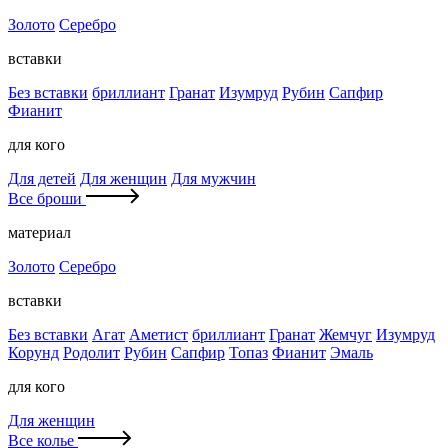
Золото
Серебро
вставки
Без вставки
бриллиант
Гранат
Изумруд
Рубин
Сапфир
Фианит
для кого
Для детей
Для женщин
Для мужчин
Все броши
материал
Золото
Серебро
вставки
Без вставки
Агат
Аметист
бриллиант
Гранат
Жемчуг
Изумруд
Корунд
Родолит
Рубин
Сапфир
Топаз
Фианит
Эмаль
для кого
Для женщин
Все колье