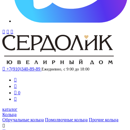




+7(910)340-89-89
Ежедневно, с 9:00 до 18:00



0

каталог
Кольца
Обручальные кольца
Помолвочные кольца
Прочие кольца
