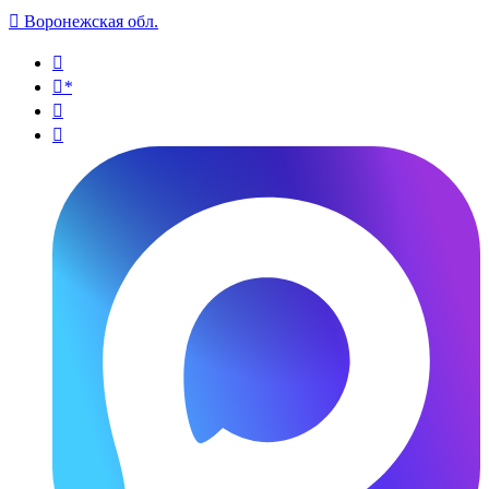

Воронежская обл.

*

