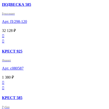
ПОДВЕСКА 585
Бриллиант
Арт. П/298-120
32 128 ₽


КРЕСТ 925
Фианит
Арт. с080587
1 380 ₽


КРЕСТ 585
Рубин