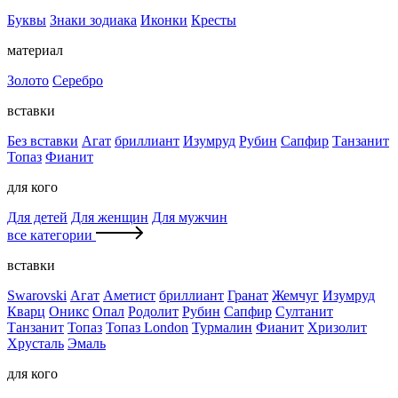
Буквы
Знаки зодиака
Иконки
Кресты
материал
Золото
Серебро
вставки
Без вставки
Агат
бриллиант
Изумруд
Рубин
Сапфир
Танзанит
Топаз
Фианит
для кого
Для детей
Для женщин
Для мужчин
все категории
вставки
Swarovski
Агат
Аметист
бриллиант
Гранат
Жемчуг
Изумруд
Кварц
Оникс
Опал
Родолит
Рубин
Сапфир
Султанит
Танзанит
Топаз
Топаз London
Турмалин
Фианит
Хризолит
Хрусталь
Эмаль
для кого