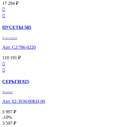
17 294 ₽


ПУСЕТЫ 585
Бриллиант
Арт. С2/786-0220
110 191 ₽


СЕРЬГИ 925
Фианит
Арт. 02-3936/00КЦ-00
3 997 ₽
-10%
3 597 ₽