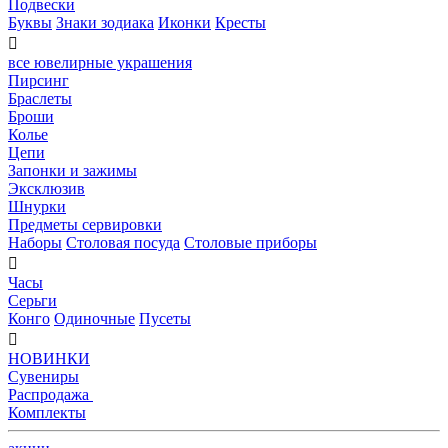
Подвески
Буквы
Знаки зодиака
Иконки
Кресты

все ювелирные украшения
Пирсинг
Браслеты
Броши
Колье
Цепи
Запонки и зажимы
Эксклюзив
Шнурки
Предметы сервировки
Наборы
Столовая посуда
Столовые приборы

Часы
Серьги
Конго
Одиночные
Пусеты

НОВИНКИ
Сувениры
Распродажа
Комплекты