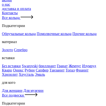
акции
о нас
доставка и оплата
Контакты
Все кольца
Подкатегории
Обручальные кольца
Помолвочные кольца
Прочие кольца
материал
Золото
Серебро
вставки
Без вставки
Swarovski
бриллиант
Гранат
Жемчуг
Изумруд
Кварц
Оникс
Рубин
Сапфир
Танзанит
Топаз
Фианит
Хризолит
Хрусталь
Эмаль
для кого
Для женщин
Для мужчин
Все подвески
Подкатегории