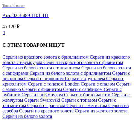
Топаз / Фианит
Арт. 02-3-489-1101-111
45 120 ₽

С ЭТИМ ТОВАРОМ ИЩУТ
Серьги из красного золота с бриллиантом
Серьги из красного
золота с изумрудом
Серьги из красного золота с фианитом
Серьги из белого золота с танзанитом
Серьги из белого золота
с сапфирами
Серьги из белого золота с бриллиантом
Серьги с
цитрином
Серьги с цирконом
Серьги с хрусталем
Серьги с
хризолитом
Серьги с топазом London
Серьги с опалом
Серьги
с эмалью
Серьги с фианитом
Серьги с сапфиром
Серьги с
рубином
Серьги с изумрудом
Серьги с бриллиантом
Серьги с
жемчугом
Серьги Swarovski
Серьги с топазом
Серьги с
танзанитом
Серьги с гранатом
Серьги с аметистом
Серьги из
серебра
Серьги из красного золота
Серьги из желтого золота
Серьги из белого золота