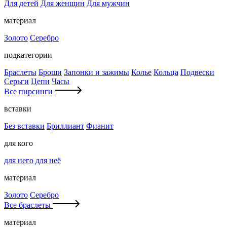
Для детей
Для женщин
Для мужчин
материал
Золото
Серебро
подкатегории
Браслеты
Броши
Запонки и зажимы
Колье
Кольца
Подвески
Серьги
Цепи
Часы
Все пирсинги
вставки
Без вставки
Бриллиант
Фианит
для кого
для него
для неё
материал
Золото
Серебро
Все браслеты
материал