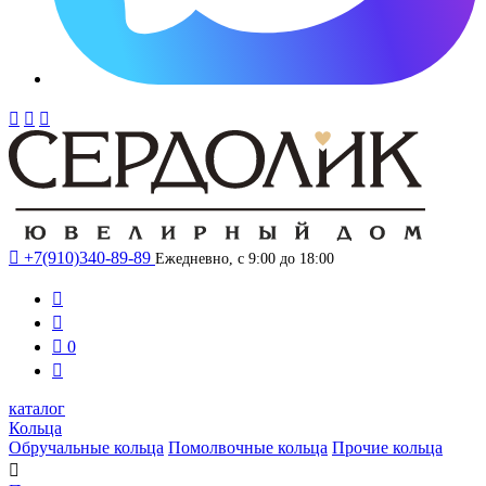




+7(910)340-89-89
Ежедневно, с 9:00 до 18:00



0

каталог
Кольца
Обручальные кольца
Помолвочные кольца
Прочие кольца
