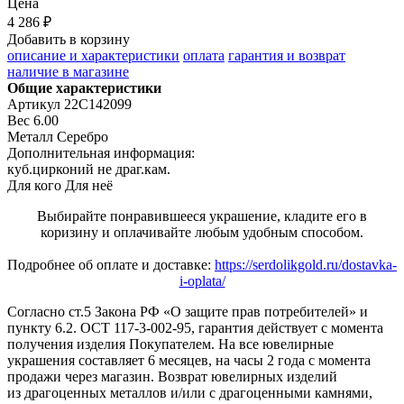
Цена
4 286 ₽
Добавить в корзину
описание и характеристики
оплата
гарантия и возврат
наличие в магазине
Общие характеристики
Артикул
22С142099
Вес
6.00
Металл
Серебро
Дополнительная информация:
куб.цирконий не драг.кам.
Для кого
Для неё
Выбирайте понравившееся украшение, кладите его в
коризину и оплачивайте любым удобным способом.
Подробнее об оплате и доставке:
https://serdolikgold.ru/dostavka-
i-oplata/
Согласно ст.5 Закона РФ «О защите прав потребителей» и
пункту 6.2. ОСТ 117-3-002-95, гарантия действует с момента
получения изделия Покупателем. На все ювелирные
украшения составляет 6 месяцев, на часы 2 года с момента
продажи через магазин. Возврат ювелирных изделий
из драгоценных металлов и/или с драгоценными камнями,