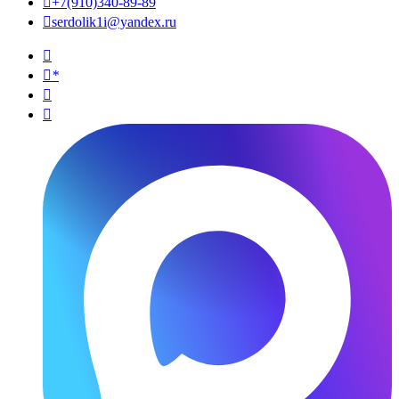

+7(910)340-89-89

serdolik1i@yandex.ru

*

