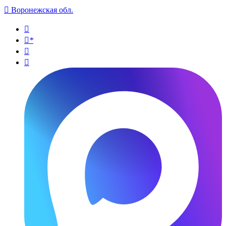

Воронежская обл.

*

