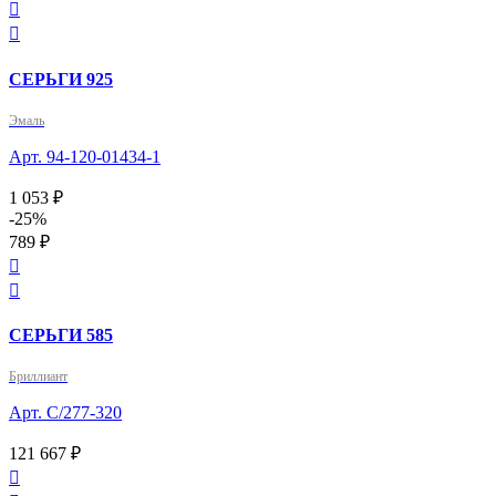


СЕРЬГИ 925
Эмаль
Арт. 94-120-01434-1
1 053 ₽
-25%
789 ₽


СЕРЬГИ 585
Бриллиант
Арт. С/277-320
121 667 ₽
