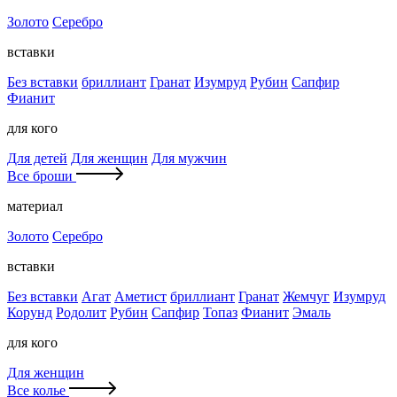
Золото
Серебро
вставки
Без вставки
бриллиант
Гранат
Изумруд
Рубин
Сапфир
Фианит
для кого
Для детей
Для женщин
Для мужчин
Все броши
материал
Золото
Серебро
вставки
Без вставки
Агат
Аметист
бриллиант
Гранат
Жемчуг
Изумруд
Корунд
Родолит
Рубин
Сапфир
Топаз
Фианит
Эмаль
для кого
Для женщин
Все колье