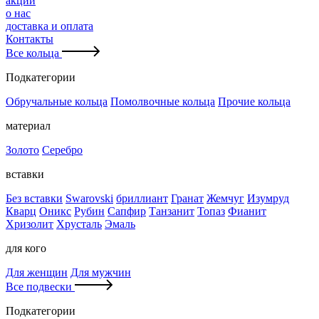
акции
о нас
доставка и оплата
Контакты
Все кольца
Подкатегории
Обручальные кольца
Помолвочные кольца
Прочие кольца
материал
Золото
Серебро
вставки
Без вставки
Swarovski
бриллиант
Гранат
Жемчуг
Изумруд
Кварц
Оникс
Рубин
Сапфир
Танзанит
Топаз
Фианит
Хризолит
Хрусталь
Эмаль
для кого
Для женщин
Для мужчин
Все подвески
Подкатегории