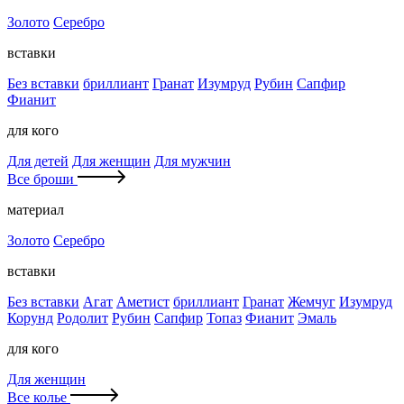
Золото
Серебро
вставки
Без вставки
бриллиант
Гранат
Изумруд
Рубин
Сапфир
Фианит
для кого
Для детей
Для женщин
Для мужчин
Все броши
материал
Золото
Серебро
вставки
Без вставки
Агат
Аметист
бриллиант
Гранат
Жемчуг
Изумруд
Корунд
Родолит
Рубин
Сапфир
Топаз
Фианит
Эмаль
для кого
Для женщин
Все колье