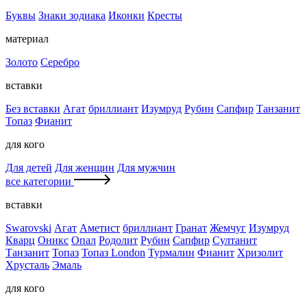
Буквы
Знаки зодиака
Иконки
Кресты
материал
Золото
Серебро
вставки
Без вставки
Агат
бриллиант
Изумруд
Рубин
Сапфир
Танзанит
Топаз
Фианит
для кого
Для детей
Для женщин
Для мужчин
все категории
вставки
Swarovski
Агат
Аметист
бриллиант
Гранат
Жемчуг
Изумруд
Кварц
Оникс
Опал
Родолит
Рубин
Сапфир
Султанит
Танзанит
Топаз
Топаз London
Турмалин
Фианит
Хризолит
Хрусталь
Эмаль
для кого