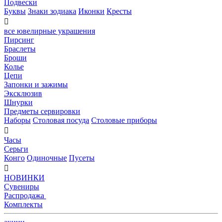
Подвески
Буквы
Знаки зодиака
Иконки
Кресты

все ювелирные украшения
Пирсинг
Браслеты
Броши
Колье
Цепи
Запонки и зажимы
Эксклюзив
Шнурки
Предметы сервировки
Наборы
Столовая посуда
Столовые приборы

Часы
Серьги
Конго
Одиночные
Пусеты

НОВИНКИ
Сувениры
Распродажа
Комплекты