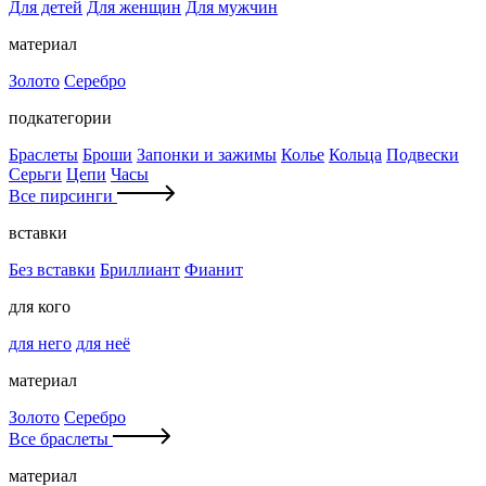
Для детей
Для женщин
Для мужчин
материал
Золото
Серебро
подкатегории
Браслеты
Броши
Запонки и зажимы
Колье
Кольца
Подвески
Серьги
Цепи
Часы
Все пирсинги
вставки
Без вставки
Бриллиант
Фианит
для кого
для него
для неё
материал
Золото
Серебро
Все браслеты
материал