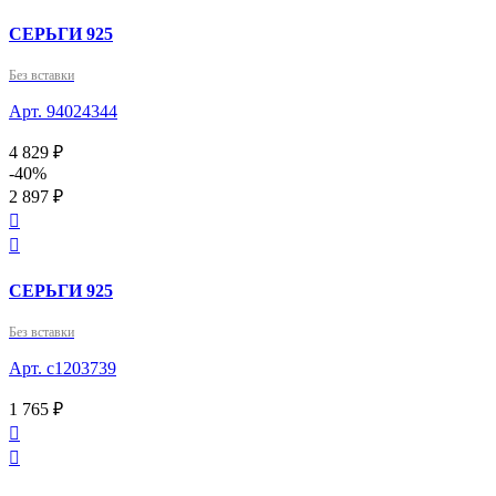
СЕРЬГИ 925
Без вставки
Арт. 94024344
4 829 ₽
-40%
2 897 ₽


СЕРЬГИ 925
Без вставки
Арт. с1203739
1 765 ₽

