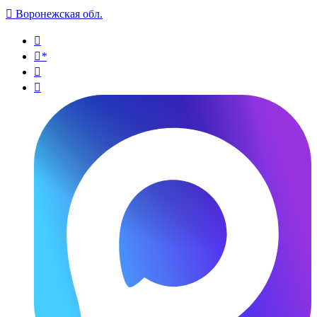

Воронежская обл.

*

