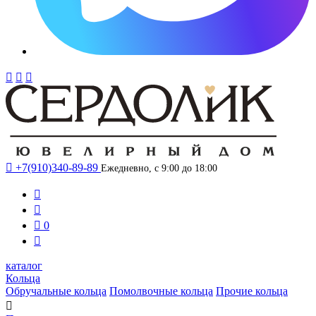




+7(910)340-89-89
Ежедневно, с 9:00 до 18:00



0

каталог
Кольца
Обручальные кольца
Помолвочные кольца
Прочие кольца
