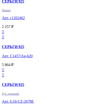
СЕРЬГИ 925
Фианит
Арт. с1202462
2 257 ₽


СЕРЬГИ 925
Арт. С1457/Ag-620
5 864 ₽


СЕРЬГИ 925
Куб. цирконий
Арт. G16-CZ-2678E