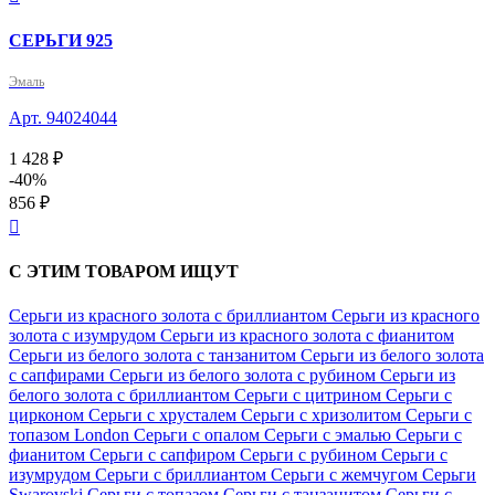
СЕРЬГИ 925
Эмаль
Арт. 94024044
1 428 ₽
-40%
856 ₽

С ЭТИМ ТОВАРОМ ИЩУТ
Серьги из красного золота с бриллиантом
Серьги из красного
золота с изумрудом
Серьги из красного золота с фианитом
Серьги из белого золота с танзанитом
Серьги из белого золота
с сапфирами
Серьги из белого золота с рубином
Серьги из
белого золота с бриллиантом
Серьги с цитрином
Серьги с
цирконом
Серьги с хрусталем
Серьги с хризолитом
Серьги с
топазом London
Серьги с опалом
Серьги с эмалью
Серьги с
фианитом
Серьги с сапфиром
Серьги с рубином
Серьги с
изумрудом
Серьги с бриллиантом
Серьги с жемчугом
Серьги
Swarovski
Серьги с топазом
Серьги с танзанитом
Серьги с