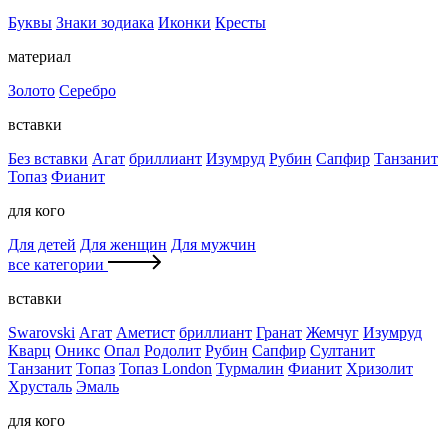
Буквы
Знаки зодиака
Иконки
Кресты
материал
Золото
Серебро
вставки
Без вставки
Агат
бриллиант
Изумруд
Рубин
Сапфир
Танзанит
Топаз
Фианит
для кого
Для детей
Для женщин
Для мужчин
все категории
вставки
Swarovski
Агат
Аметист
бриллиант
Гранат
Жемчуг
Изумруд
Кварц
Оникс
Опал
Родолит
Рубин
Сапфир
Султанит
Танзанит
Топаз
Топаз London
Турмалин
Фианит
Хризолит
Хрусталь
Эмаль
для кого