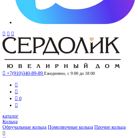




+7(910)340-89-89
Ежедневно, с 9:00 до 18:00



0

каталог
Кольца
Обручальные кольца
Помолвочные кольца
Прочие кольца
