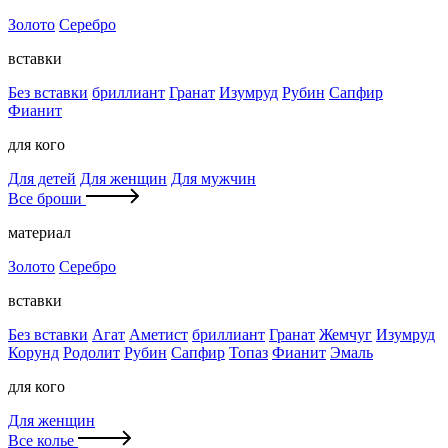
Золото
Серебро
вставки
Без вставки
бриллиант
Гранат
Изумруд
Рубин
Сапфир
Фианит
для кого
Для детей
Для женщин
Для мужчин
Все броши
материал
Золото
Серебро
вставки
Без вставки
Агат
Аметист
бриллиант
Гранат
Жемчуг
Изумруд
Корунд
Родолит
Рубин
Сапфир
Топаз
Фианит
Эмаль
для кого
Для женщин
Все колье