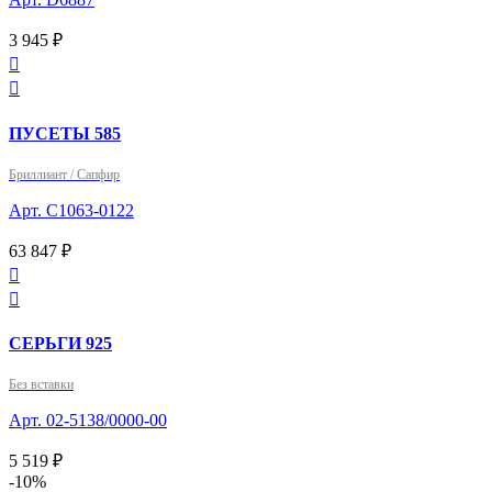
3 945 ₽


ПУСЕТЫ 585
Бриллиант / Сапфир
Арт. С1063-0122
63 847 ₽


СЕРЬГИ 925
Без вставки
Арт. 02-5138/0000-00
5 519 ₽
-10%