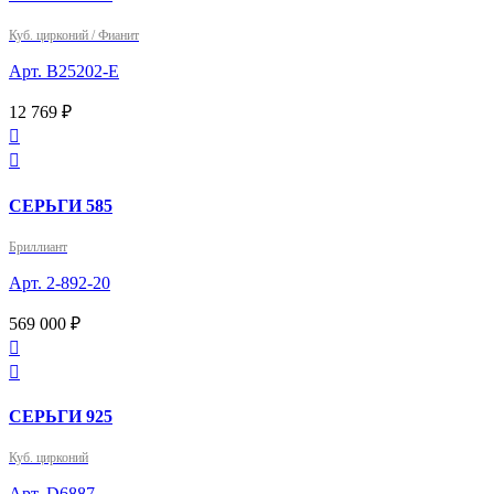
Куб. цирконий / Фианит
Арт. B25202-E
12 769 ₽


СЕРЬГИ 585
Бриллиант
Арт. 2-892-20
569 000 ₽


СЕРЬГИ 925
Куб. цирконий
Арт. D6887