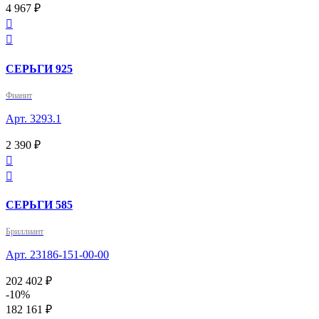
4 967 ₽


СЕРЬГИ 925
Фианит
Арт. 3293.1
2 390 ₽


СЕРЬГИ 585
Бриллиант
Арт. 23186-151-00-00
202 402 ₽
-10%
182 161 ₽