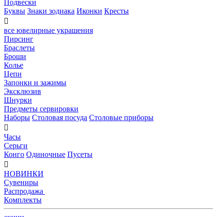
Подвески
Буквы
Знаки зодиака
Иконки
Кресты

все ювелирные украшения
Пирсинг
Браслеты
Броши
Колье
Цепи
Запонки и зажимы
Эксклюзив
Шнурки
Предметы сервировки
Наборы
Столовая посуда
Столовые приборы

Часы
Серьги
Конго
Одиночные
Пусеты

НОВИНКИ
Сувениры
Распродажа
Комплекты