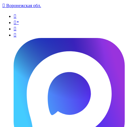

Воронежская обл.

*

