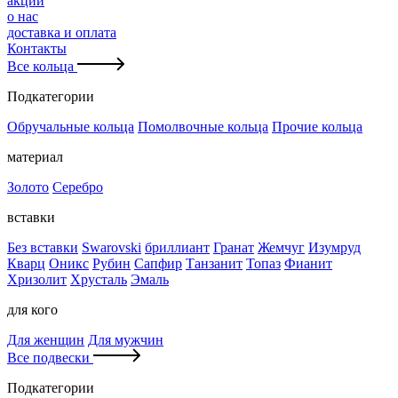
акции
о нас
доставка и оплата
Контакты
Все кольца
Подкатегории
Обручальные кольца
Помолвочные кольца
Прочие кольца
материал
Золото
Серебро
вставки
Без вставки
Swarovski
бриллиант
Гранат
Жемчуг
Изумруд
Кварц
Оникс
Рубин
Сапфир
Танзанит
Топаз
Фианит
Хризолит
Хрусталь
Эмаль
для кого
Для женщин
Для мужчин
Все подвески
Подкатегории