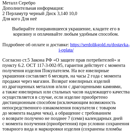
Металл
Серебро
Дополнительная информация:
2 Перламутр черный Диск 3,140 10,0
Для кого
Для неё
Выбирайте понравившееся украшение, кладите его в
коризину и оплачивайте любым удобным способом.
Подробнее об оплате и доставке:
https://serdolikgold.ru/dostavka-
i-oplata/
Согласно ст.5 Закона РФ «О защите прав потребителей» и
пункту 6.2. ОСТ 117-3-002-95, гарантия действует с момента
получения изделия Покупателем. На все ювелирные
украшения составляет 6 месяцев, на часы 2 года с момента
продажи через магазин. Возврат ювелирных изделий
из драгоценных металлов и/или с драгоценными камнями,
а также ювелирных или стальных часов надлежащего качества
осуществляется в случае, если изделие приобретено
дистанционным способом (исключающим возможность
непосредственного ознакомления покупателя с товаром
до момента выдачи чека), а обращение с требованием
о возврате получено не позднее 7 (семи) календарных дней
с момента получения (приобретения) при условии сохранения
товарного вида и маркировки изделия (сохранены пломбы