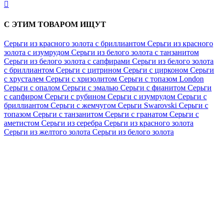

С ЭТИМ ТОВАРОМ ИЩУТ
Серьги из красного золота с бриллиантом
Серьги из красного
золота с изумрудом
Серьги из белого золота с танзанитом
Серьги из белого золота с сапфирами
Серьги из белого золота
с бриллиантом
Серьги с цитрином
Серьги с цирконом
Серьги
с хрусталем
Серьги с хризолитом
Серьги с топазом London
Серьги с опалом
Серьги с эмалью
Серьги с фианитом
Серьги
с сапфиром
Серьги с рубином
Серьги с изумрудом
Серьги с
бриллиантом
Серьги с жемчугом
Серьги Swarovski
Серьги с
топазом
Серьги с танзанитом
Серьги с гранатом
Серьги с
аметистом
Серьги из серебра
Серьги из красного золота
Серьги из желтого золота
Серьги из белого золота