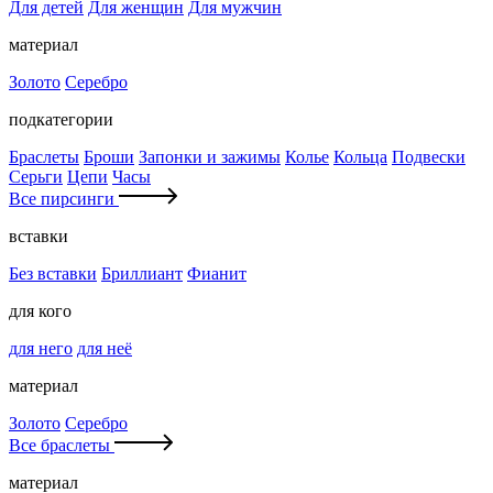
Для детей
Для женщин
Для мужчин
материал
Золото
Серебро
подкатегории
Браслеты
Броши
Запонки и зажимы
Колье
Кольца
Подвески
Серьги
Цепи
Часы
Все пирсинги
вставки
Без вставки
Бриллиант
Фианит
для кого
для него
для неё
материал
Золото
Серебро
Все браслеты
материал