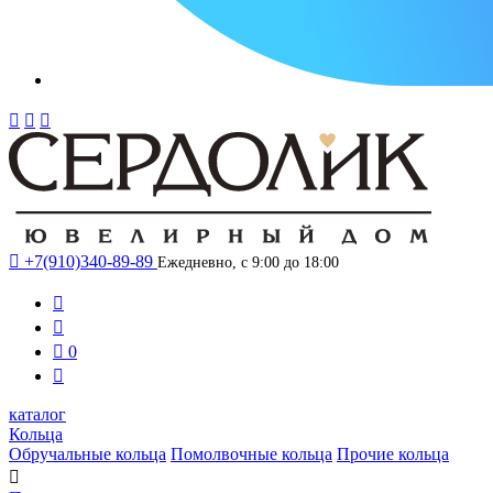




+7(910)340-89-89
Ежедневно, с 9:00 до 18:00



0

каталог
Кольца
Обручальные кольца
Помолвочные кольца
Прочие кольца
