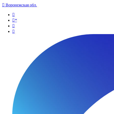

Воронежская обл.

*

