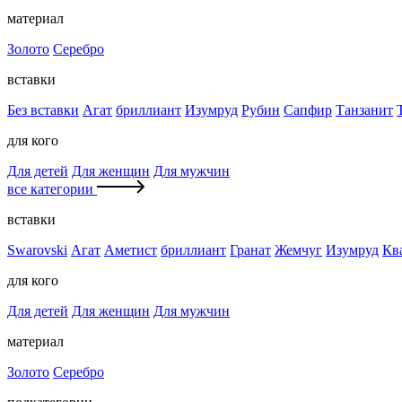
материал
Золото
Серебро
вставки
Без вставки
Агат
бриллиант
Изумруд
Рубин
Сапфир
Танзанит
для кого
Для детей
Для женщин
Для мужчин
все категории
вставки
Swarovski
Агат
Аметист
бриллиант
Гранат
Жемчуг
Изумруд
Кв
для кого
Для детей
Для женщин
Для мужчин
материал
Золото
Серебро