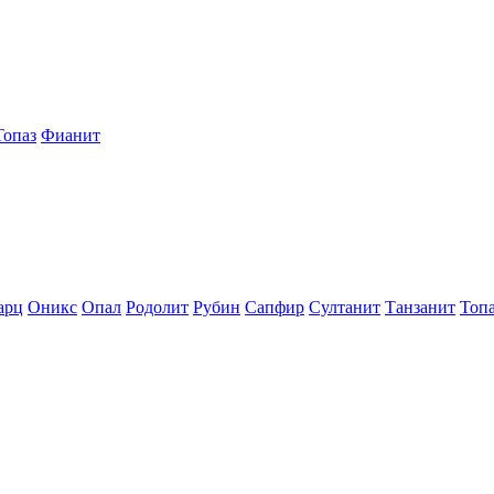
Топаз
Фианит
арц
Оникс
Опал
Родолит
Рубин
Сапфир
Султанит
Танзанит
Топ