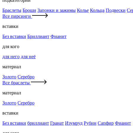
подкатегории
Браслеты
Броши
Запонки и зажимы
Колье
Кольца
Подвески
Се
Все пирсинги
вставки
Без вставки
Бриллиант
Фианит
для кого
для него
для неё
материал
Золото
Серебро
Все браслеты
материал
Золото
Серебро
вставки
Без вставки
бриллиант
Гранат
Изумруд
Рубин
Сапфир
Фианит