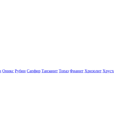
ц
Оникс
Рубин
Сапфир
Танзанит
Топаз
Фианит
Хризолит
Хруст