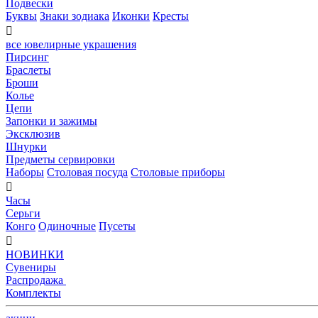
Подвески
Буквы
Знаки зодиака
Иконки
Кресты

все ювелирные украшения
Пирсинг
Браслеты
Броши
Колье
Цепи
Запонки и зажимы
Эксклюзив
Шнурки
Предметы сервировки
Наборы
Столовая посуда
Столовые приборы

Часы
Серьги
Конго
Одиночные
Пусеты

НОВИНКИ
Сувениры
Распродажа
Комплекты