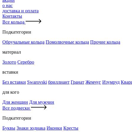
акции
о нас
доставка и оплата
Контакты
Все кольца
Подкатегории
Обручальные кольца
Помолвочные кольца
Прочие кольца
материал
Золото
Серебро
вставки
Без вставки
Swarovski
бриллиант
Гранат
Жемчуг
Изумруд
Квар
для кого
Для женщин
Для мужчин
Все подвески
Подкатегории
Буквы
Знаки зодиака
Иконки
Кресты