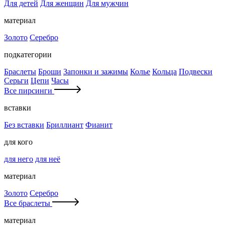
Для детей
Для женщин
Для мужчин
материал
Золото
Серебро
подкатегории
Браслеты
Броши
Запонки и зажимы
Колье
Кольца
Подвески
Серьги
Цепи
Часы
Все пирсинги
вставки
Без вставки
Бриллиант
Фианит
для кого
для него
для неё
материал
Золото
Серебро
Все браслеты
материал