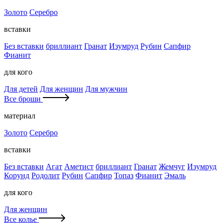
Золото
Серебро
вставки
Без вставки
бриллиант
Гранат
Изумруд
Рубин
Сапфир
Фианит
для кого
Для детей
Для женщин
Для мужчин
Все броши
материал
Золото
Серебро
вставки
Без вставки
Агат
Аметист
бриллиант
Гранат
Жемчуг
Изумруд
Корунд
Родолит
Рубин
Сапфир
Топаз
Фианит
Эмаль
для кого
Для женщин
Все колье