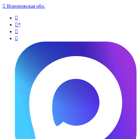

Воронежская обл.

*

