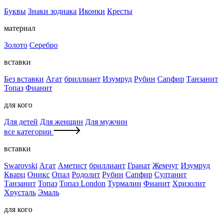
Буквы
Знаки зодиака
Иконки
Кресты
материал
Золото
Серебро
вставки
Без вставки
Агат
бриллиант
Изумруд
Рубин
Сапфир
Танзанит
Топаз
Фианит
для кого
Для детей
Для женщин
Для мужчин
все категории
вставки
Swarovski
Агат
Аметист
бриллиант
Гранат
Жемчуг
Изумруд
Кварц
Оникс
Опал
Родолит
Рубин
Сапфир
Султанит
Танзанит
Топаз
Топаз London
Турмалин
Фианит
Хризолит
Хрусталь
Эмаль
для кого