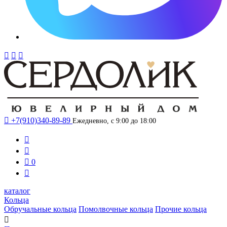




+7(910)340-89-89
Ежедневно, с 9:00 до 18:00



0

каталог
Кольца
Обручальные кольца
Помолвочные кольца
Прочие кольца
