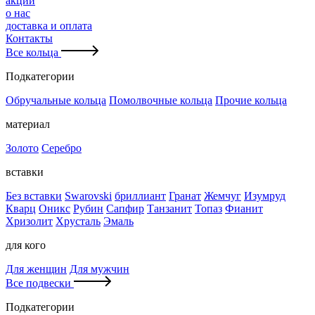
акции
о нас
доставка и оплата
Контакты
Все кольца
Подкатегории
Обручальные кольца
Помолвочные кольца
Прочие кольца
материал
Золото
Серебро
вставки
Без вставки
Swarovski
бриллиант
Гранат
Жемчуг
Изумруд
Кварц
Оникс
Рубин
Сапфир
Танзанит
Топаз
Фианит
Хризолит
Хрусталь
Эмаль
для кого
Для женщин
Для мужчин
Все подвески
Подкатегории