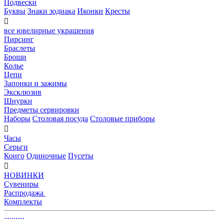
Подвески
Буквы
Знаки зодиака
Иконки
Кресты

все ювелирные украшения
Пирсинг
Браслеты
Броши
Колье
Цепи
Запонки и зажимы
Эксклюзив
Шнурки
Предметы сервировки
Наборы
Столовая посуда
Столовые приборы

Часы
Серьги
Конго
Одиночные
Пусеты

НОВИНКИ
Сувениры
Распродажа
Комплекты