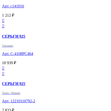
Арт. с141016
1 212 ₽


СЕРЬГИ 925
Танзанит
Арт. С-4108РС464
10 939 ₽


СЕРЬГИ 925
Топаз / Фианит
Арт. 12210110792-2
2 833 ₽