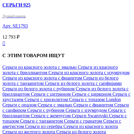
СЕРЬГИ 925
Лунный камень
Арт. SE1793
12 793 ₽

С ЭТИМ ТОВАРОМ ИЩУТ
Серьги из красного золота с эмалью
Серьги из красного
золота с бриллиантом
Серьги из красного золота с изумрудом
Серьги из красного золота с фианитом
Серьги из белого
золота с танзанитом
Серьги из белого золота с сапфирами
Серьги из белого золота с рубином
Серьги из белого золота с
бриллиантом
Серьги с цитрином
Серьги с цирконом
Серьги с
хрусталем
Серьги с хризолитом
Серьги с топазом London
Серьги с опалом
Серьги с эмалью
Серьги с фианитом
Серьги
с сапфиром
Серьги с рубином
Серьги с изумрудом
Серьги с
бриллиантом
Серьги с жемчугом
Серьги Swarovski
Серьги с
топазом
Серьги с танзанитом
Серьги с гранатом
Серьги с
аметистом
Серьги из серебра
Серьги из красного золота
Серьги из желтого золота
Серьги из белого золота