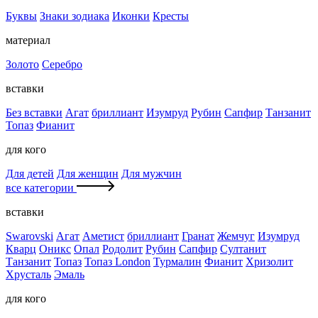
Буквы
Знаки зодиака
Иконки
Кресты
материал
Золото
Серебро
вставки
Без вставки
Агат
бриллиант
Изумруд
Рубин
Сапфир
Танзанит
Топаз
Фианит
для кого
Для детей
Для женщин
Для мужчин
все категории
вставки
Swarovski
Агат
Аметист
бриллиант
Гранат
Жемчуг
Изумруд
Кварц
Оникс
Опал
Родолит
Рубин
Сапфир
Султанит
Танзанит
Топаз
Топаз London
Турмалин
Фианит
Хризолит
Хрусталь
Эмаль
для кого