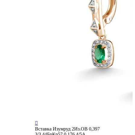

Вставка
Изумруд 2Из.ОВ 0,397
3/3 44БрКр57 0,176 4/5А