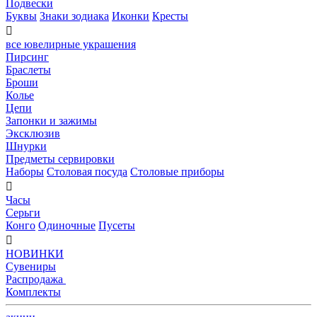
Подвески
Буквы
Знаки зодиака
Иконки
Кресты

все ювелирные украшения
Пирсинг
Браслеты
Броши
Колье
Цепи
Запонки и зажимы
Эксклюзив
Шнурки
Предметы сервировки
Наборы
Столовая посуда
Столовые приборы

Часы
Серьги
Конго
Одиночные
Пусеты

НОВИНКИ
Сувениры
Распродажа
Комплекты