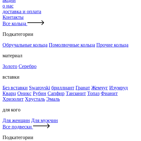
акции
о нас
доставка и оплата
Контакты
Все кольца
Подкатегории
Обручальные кольца
Помолвочные кольца
Прочие кольца
материал
Золото
Серебро
вставки
Без вставки
Swarovski
бриллиант
Гранат
Жемчуг
Изумруд
Кварц
Оникс
Рубин
Сапфир
Танзанит
Топаз
Фианит
Хризолит
Хрусталь
Эмаль
для кого
Для женщин
Для мужчин
Все подвески
Подкатегории