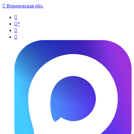

Воронежская обл.

*

