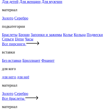
Для детей
Для женщин
Для мужчин
материал
Золото
Серебро
подкатегории
Браслеты
Броши
Запонки и зажимы
Колье
Кольца
Подвески
Серьги
Цепи
Часы
Все пирсинги
вставки
Без вставки
Бриллиант
Фианит
для кого
для него
для неё
материал
Золото
Серебро
Все браслеты
материал