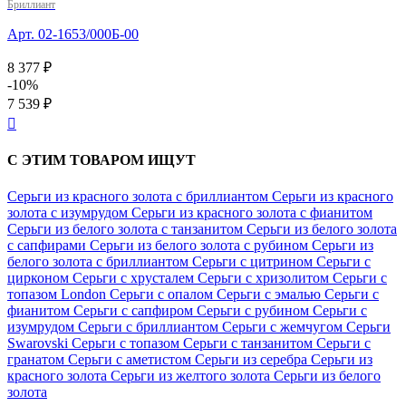
Бриллиант
Арт. 02-1653/000Б-00
8 377 ₽
-10%
7 539 ₽

С ЭТИМ ТОВАРОМ ИЩУТ
Серьги из красного золота с бриллиантом
Серьги из красного
золота с изумрудом
Серьги из красного золота с фианитом
Серьги из белого золота с танзанитом
Серьги из белого золота
с сапфирами
Серьги из белого золота с рубином
Серьги из
белого золота с бриллиантом
Серьги с цитрином
Серьги с
цирконом
Серьги с хрусталем
Серьги с хризолитом
Серьги с
топазом London
Серьги с опалом
Серьги с эмалью
Серьги с
фианитом
Серьги с сапфиром
Серьги с рубином
Серьги с
изумрудом
Серьги с бриллиантом
Серьги с жемчугом
Серьги
Swarovski
Серьги с топазом
Серьги с танзанитом
Серьги с
гранатом
Серьги с аметистом
Серьги из серебра
Серьги из
красного золота
Серьги из желтого золота
Серьги из белого
золота