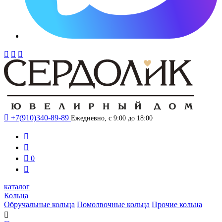




+7(910)340-89-89
Ежедневно, с 9:00 до 18:00



0

каталог
Кольца
Обручальные кольца
Помолвочные кольца
Прочие кольца
