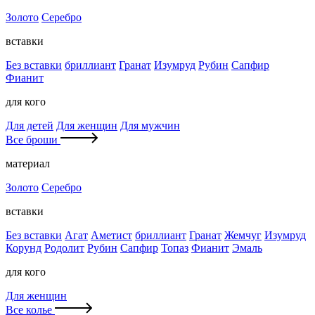
Золото
Серебро
вставки
Без вставки
бриллиант
Гранат
Изумруд
Рубин
Сапфир
Фианит
для кого
Для детей
Для женщин
Для мужчин
Все броши
материал
Золото
Серебро
вставки
Без вставки
Агат
Аметист
бриллиант
Гранат
Жемчуг
Изумруд
Корунд
Родолит
Рубин
Сапфир
Топаз
Фианит
Эмаль
для кого
Для женщин
Все колье