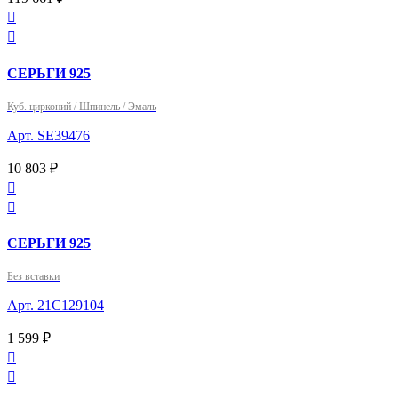


СЕРЬГИ 925
Куб. цирконий / Шпинель / Эмаль
Арт. SE39476
10 803 ₽


СЕРЬГИ 925
Без вставки
Арт. 21С129104
1 599 ₽

