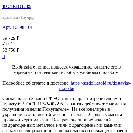
КОЛЬЦО 585
Бриллиант / Изумруд
Арт. 16898-101
59 729 ₽
-10%
53 756 ₽

Выбирайте понравившееся украшение, кладите его в
коризину и оплачивайте любым удобным способом.
Подробнее об оплате и доставке:
https://serdolikgold.ru/dostavka-
i-oplata/
Согласно ст.5 Закона РФ «О защите прав потребителей» и
пункту 6.2. ОСТ 117-3-002-95, гарантия действует с момента
получения изделия Покупателем. На все ювелирные
украшения составляет 6 месяцев, на часы 2 года с момента
продажи через магазин. Возврат ювелирных изделий
из драгоценных металлов и/или с драгоценными камнями,
а также ювелирных или стальных часов надлежащего качества