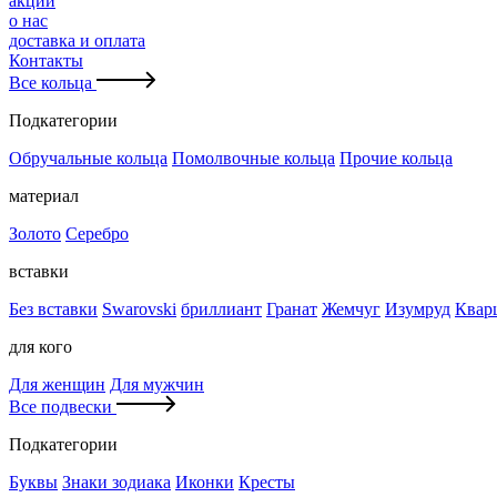
акции
о нас
доставка и оплата
Контакты
Все кольца
Подкатегории
Обручальные кольца
Помолвочные кольца
Прочие кольца
материал
Золото
Серебро
вставки
Без вставки
Swarovski
бриллиант
Гранат
Жемчуг
Изумруд
Квар
для кого
Для женщин
Для мужчин
Все подвески
Подкатегории
Буквы
Знаки зодиака
Иконки
Кресты