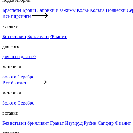
подкатегории
Браслеты
Броши
Запонки и зажимы
Колье
Кольца
Подвески
Се
Все пирсинги
вставки
Без вставки
Бриллиант
Фианит
для кого
для него
для неё
материал
Золото
Серебро
Все браслеты
материал
Золото
Серебро
вставки
Без вставки
бриллиант
Гранат
Изумруд
Рубин
Сапфир
Фианит