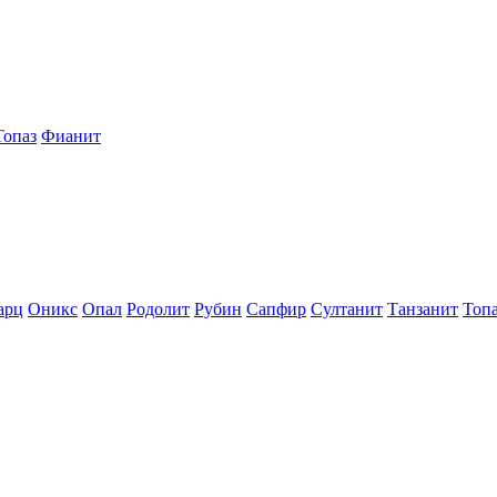
Топаз
Фианит
арц
Оникс
Опал
Родолит
Рубин
Сапфир
Султанит
Танзанит
Топ