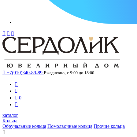




+7(910)340-89-89
Ежедневно, с 9:00 до 18:00



0

каталог
Кольца
Обручальные кольца
Помолвочные кольца
Прочие кольца
