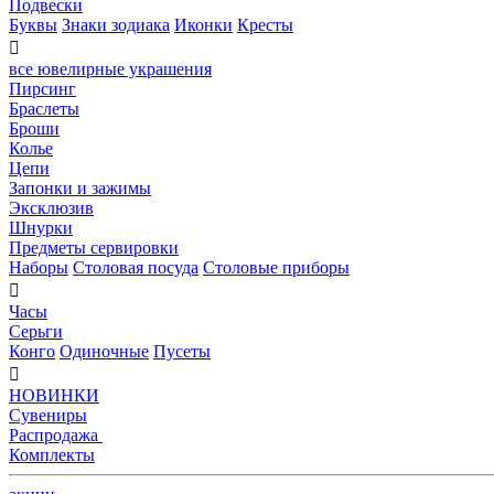
Подвески
Буквы
Знаки зодиака
Иконки
Кресты

все ювелирные украшения
Пирсинг
Браслеты
Броши
Колье
Цепи
Запонки и зажимы
Эксклюзив
Шнурки
Предметы сервировки
Наборы
Столовая посуда
Столовые приборы

Часы
Серьги
Конго
Одиночные
Пусеты

НОВИНКИ
Сувениры
Распродажа
Комплекты