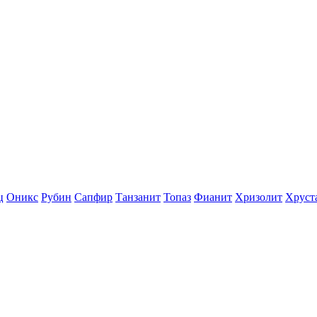
ц
Оникс
Рубин
Сапфир
Танзанит
Топаз
Фианит
Хризолит
Хруст