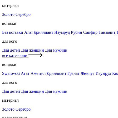
материал
Золото
Серебро
вставки
Без вставки
Агат
бриллиант
Изумруд
Рубин
Сапфир
Танзанит
для кого
Для детей
Для женщин
Для мужчин
все категории
вставки
Swarovski
Агат
Аметист
бриллиант
Гранат
Жемчуг
Изумруд
Кв
для кого
Для детей
Для женщин
Для мужчин
материал
Золото
Серебро