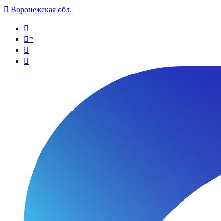

Воронежская обл.

*

