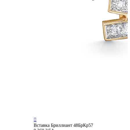

Вставка
Бриллиант 48БрКр57