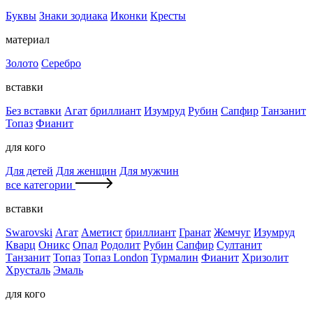
Буквы
Знаки зодиака
Иконки
Кресты
материал
Золото
Серебро
вставки
Без вставки
Агат
бриллиант
Изумруд
Рубин
Сапфир
Танзанит
Топаз
Фианит
для кого
Для детей
Для женщин
Для мужчин
все категории
вставки
Swarovski
Агат
Аметист
бриллиант
Гранат
Жемчуг
Изумруд
Кварц
Оникс
Опал
Родолит
Рубин
Сапфир
Султанит
Танзанит
Топаз
Топаз London
Турмалин
Фианит
Хризолит
Хрусталь
Эмаль
для кого