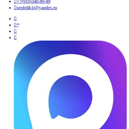

+7(910)340-89-89

serdolik1i@yandex.ru

*

