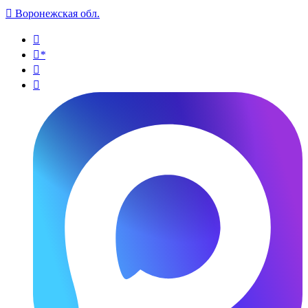

Воронежская обл.

*

