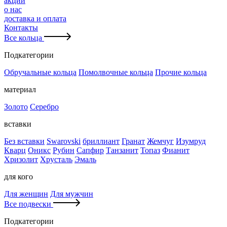
акции
о нас
доставка и оплата
Контакты
Все кольца
Подкатегории
Обручальные кольца
Помолвочные кольца
Прочие кольца
материал
Золото
Серебро
вставки
Без вставки
Swarovski
бриллиант
Гранат
Жемчуг
Изумруд
Кварц
Оникс
Рубин
Сапфир
Танзанит
Топаз
Фианит
Хризолит
Хрусталь
Эмаль
для кого
Для женщин
Для мужчин
Все подвески
Подкатегории