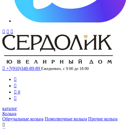




+7(910)340-89-89
Ежедневно, с 9:00 до 18:00



0

каталог
Кольца
Обручальные кольца
Помолвочные кольца
Прочие кольца
