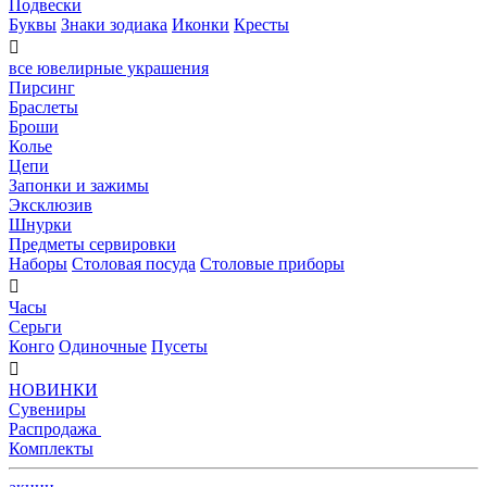
Подвески
Буквы
Знаки зодиака
Иконки
Кресты

все ювелирные украшения
Пирсинг
Браслеты
Броши
Колье
Цепи
Запонки и зажимы
Эксклюзив
Шнурки
Предметы сервировки
Наборы
Столовая посуда
Столовые приборы

Часы
Серьги
Конго
Одиночные
Пусеты

НОВИНКИ
Сувениры
Распродажа
Комплекты