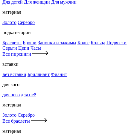
Для детей
Для женщин
Для мужчин
материал
Золото
Серебро
подкатегории
Браслеты
Броши
Запонки и зажимы
Колье
Кольца
Подвески
Серьги
Цепи
Часы
Все пирсинги
вставки
Без вставки
Бриллиант
Фианит
для кого
для него
для неё
материал
Золото
Серебро
Все браслеты
материал