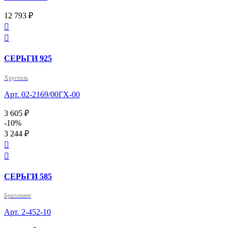
12 793 ₽


СЕРЬГИ 925
Хрусталь
Арт. 02-2169/00ГХ-00
3 605 ₽
-10%
3 244 ₽


СЕРЬГИ 585
Бриллиант
Арт. 2-452-10