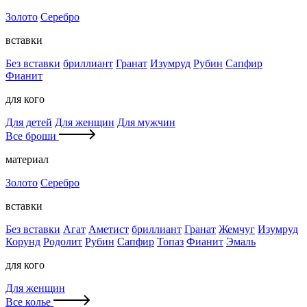
Золото
Серебро
вставки
Без вставки
бриллиант
Гранат
Изумруд
Рубин
Сапфир
Фианит
для кого
Для детей
Для женщин
Для мужчин
Все броши
материал
Золото
Серебро
вставки
Без вставки
Агат
Аметист
бриллиант
Гранат
Жемчуг
Изумруд
Корунд
Родолит
Рубин
Сапфир
Топаз
Фианит
Эмаль
для кого
Для женщин
Все колье