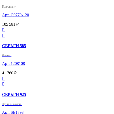
Бриллиант
Арт. С0779-120
105 581 ₽


СЕРЬГИ 585
Фианит
Арт. 1208108
41 760 ₽


СЕРЬГИ 925
Лунный камень
Арт. SE1793