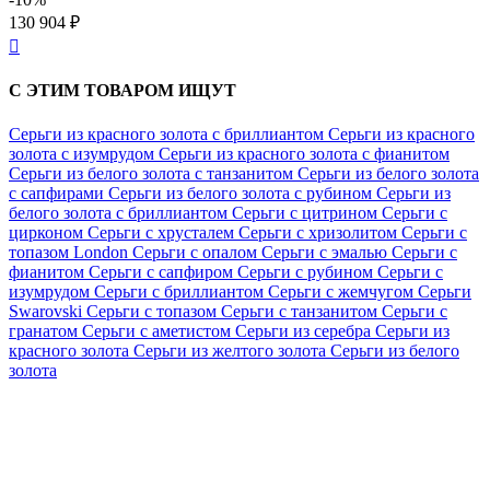
130 904 ₽

С ЭТИМ ТОВАРОМ ИЩУТ
Серьги из красного золота с бриллиантом
Серьги из красного
золота с изумрудом
Серьги из красного золота с фианитом
Серьги из белого золота с танзанитом
Серьги из белого золота
с сапфирами
Серьги из белого золота с рубином
Серьги из
белого золота с бриллиантом
Серьги с цитрином
Серьги с
цирконом
Серьги с хрусталем
Серьги с хризолитом
Серьги с
топазом London
Серьги с опалом
Серьги с эмалью
Серьги с
фианитом
Серьги с сапфиром
Серьги с рубином
Серьги с
изумрудом
Серьги с бриллиантом
Серьги с жемчугом
Серьги
Swarovski
Серьги с топазом
Серьги с танзанитом
Серьги с
гранатом
Серьги с аметистом
Серьги из серебра
Серьги из
красного золота
Серьги из желтого золота
Серьги из белого
золота