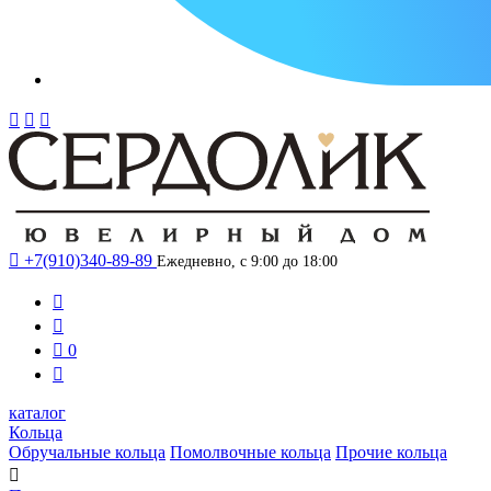




+7(910)340-89-89
Ежедневно, с 9:00 до 18:00



0

каталог
Кольца
Обручальные кольца
Помолвочные кольца
Прочие кольца
