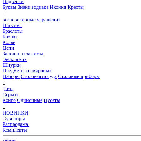
Подвески
Буквы
Знаки зодиака
Иконки
Кресты

все ювелирные украшения
Пирсинг
Браслеты
Броши
Колье
Цепи
Запонки и зажимы
Эксклюзив
Шнурки
Предметы сервировки
Наборы
Столовая посуда
Столовые приборы

Часы
Серьги
Конго
Одиночные
Пусеты

НОВИНКИ
Сувениры
Распродажа
Комплекты