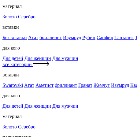
материал
Золото
Серебро
вставки
Без вставки
Агат
бриллиант
Изумруд
Рубин
Сапфир
Танзанит
для кого
Для детей
Для женщин
Для мужчин
все категории
вставки
Swarovski
Агат
Аметист
бриллиант
Гранат
Жемчуг
Изумруд
Кв
для кого
Для детей
Для женщин
Для мужчин
материал
Золото
Серебро