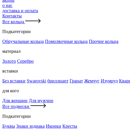
акции
о нас
доставка и оплата
Контакты
Все кольца
Подкатегории
Обручальные кольца
Помолвочные кольца
Прочие кольца
материал
Золото
Серебро
вставки
Без вставки
Swarovski
бриллиант
Гранат
Жемчуг
Изумруд
Квар
для кого
Для женщин
Для мужчин
Все подвески
Подкатегории
Буквы
Знаки зодиака
Иконки
Кресты