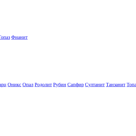
Топаз
Фианит
арц
Оникс
Опал
Родолит
Рубин
Сапфир
Султанит
Танзанит
Топ