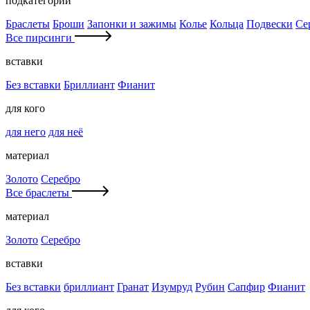
подкатегории
Браслеты
Броши
Запонки и зажимы
Колье
Кольца
Подвески
Се
Все пирсинги
вставки
Без вставки
Бриллиант
Фианит
для кого
для него
для неё
материал
Золото
Серебро
Все браслеты
материал
Золото
Серебро
вставки
Без вставки
бриллиант
Гранат
Изумруд
Рубин
Сапфир
Фианит