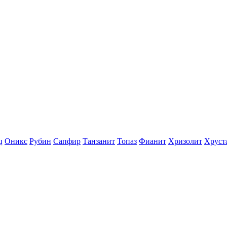
ц
Оникс
Рубин
Сапфир
Танзанит
Топаз
Фианит
Хризолит
Хруст