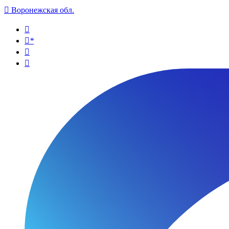

Воронежская обл.

*

