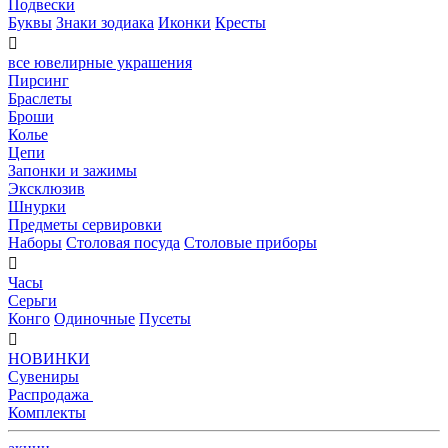
Подвески
Буквы
Знаки зодиака
Иконки
Кресты

все ювелирные украшения
Пирсинг
Браслеты
Броши
Колье
Цепи
Запонки и зажимы
Эксклюзив
Шнурки
Предметы сервировки
Наборы
Столовая посуда
Столовые приборы

Часы
Серьги
Конго
Одиночные
Пусеты

НОВИНКИ
Сувениры
Распродажа
Комплекты