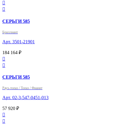


СЕРЬГИ 585
Бриллиант
Арт. 3501-21901
184 164 ₽


СЕРЬГИ 585
Раух-топаз / Топаз / Фианит
Арт. 02-3-547-0451-013
57 920 ₽

