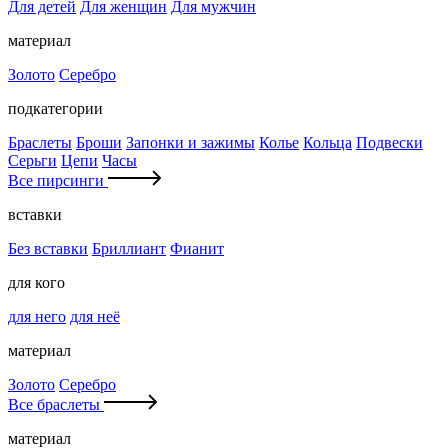
Для детей
Для женщин
Для мужчин
материал
Золото
Серебро
подкатегории
Браслеты
Броши
Запонки и зажимы
Колье
Кольца
Подвески
Серьги
Цепи
Часы
Все пирсинги
вставки
Без вставки
Бриллиант
Фианит
для кого
для него
для неё
материал
Золото
Серебро
Все браслеты
материал