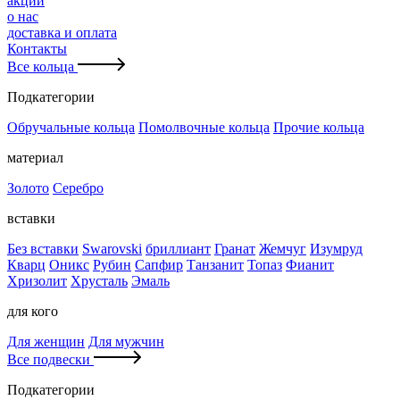
акции
о нас
доставка и оплата
Контакты
Все кольца
Подкатегории
Обручальные кольца
Помолвочные кольца
Прочие кольца
материал
Золото
Серебро
вставки
Без вставки
Swarovski
бриллиант
Гранат
Жемчуг
Изумруд
Кварц
Оникс
Рубин
Сапфир
Танзанит
Топаз
Фианит
Хризолит
Хрусталь
Эмаль
для кого
Для женщин
Для мужчин
Все подвески
Подкатегории