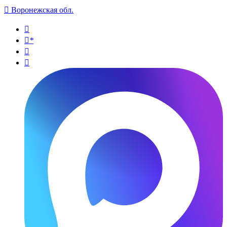

Воронежская обл.

*

