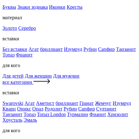
Буквы
Знаки зодиака
Иконки
Кресты
материал
Золото
Серебро
вставки
Без вставки
Агат
бриллиант
Изумруд
Рубин
Сапфир
Танзанит
Топаз
Фианит
для кого
Для детей
Для женщин
Для мужчин
все категории
вставки
Swarovski
Агат
Аметист
бриллиант
Гранат
Жемчуг
Изумруд
Кварц
Оникс
Опал
Родолит
Рубин
Сапфир
Султанит
Танзанит
Топаз
Топаз London
Турмалин
Фианит
Хризолит
Хрусталь
Эмаль
для кого