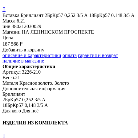

Вставка
Бриллиант 2БрКр57 0,252 3/5 А 18БрКр57 0,148 3/5 А
Масса
6.21
инв
380212030029
Магазин
НА ЛЕНИНСКОМ ПРОСПЕКТЕ
Цена
187 568 ₽
Добавить в корзину
описание и характеристики
оплата
гарантия и возврат
наличие в магазине
Общие характеристики
Артикул
3226-210
Вес
6.21
Металл
Красное золото, Золото
Дополнительная информация:
Бриллиант

2БрКр57 0,252 3/5 А

18БрКр57 0,148 3/5 А
Для кого
Для неё
ИЗДЕЛИЯ ИЗ КОМПЛЕКТА
