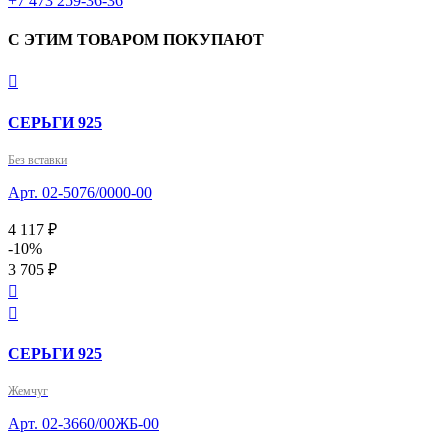
‎+7 473 259-36-36
С ЭТИМ ТОВАРОМ ПОКУПАЮТ

СЕРЬГИ 925
Без вставки
Арт. 02-5076/0000-00
4 117 ₽
-10%
3 705 ₽


СЕРЬГИ 925
Жемчуг
Арт. 02-3660/00ЖБ-00