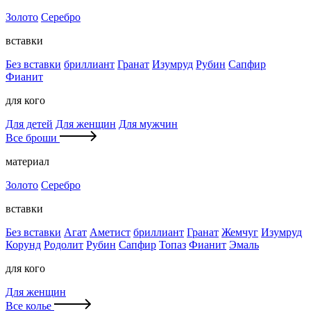
Золото
Серебро
вставки
Без вставки
бриллиант
Гранат
Изумруд
Рубин
Сапфир
Фианит
для кого
Для детей
Для женщин
Для мужчин
Все броши
материал
Золото
Серебро
вставки
Без вставки
Агат
Аметист
бриллиант
Гранат
Жемчуг
Изумруд
Корунд
Родолит
Рубин
Сапфир
Топаз
Фианит
Эмаль
для кого
Для женщин
Все колье