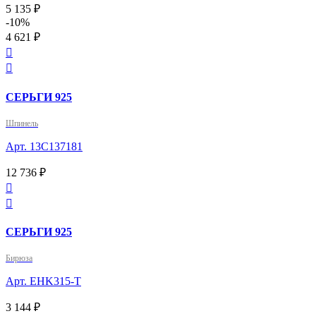
5 135 ₽
-10%
4 621 ₽


СЕРЬГИ 925
Шпинель
Арт. 13С137181
12 736 ₽


СЕРЬГИ 925
Бирюза
Арт. EHK315-T
3 144 ₽