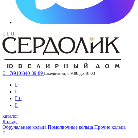




+7(910)340-89-89
Ежедневно, с 9:00 до 18:00



0

каталог
Кольца
Обручальные кольца
Помолвочные кольца
Прочие кольца
