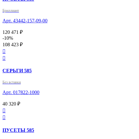
Бриллиант
Арт. 43442-157-09-00
120 471 ₽
-10%
108 423 ₽


СЕРЬГИ 585
Без вставки
Арт. 017822-1000
40 320 ₽


ПУСЕТЫ 585