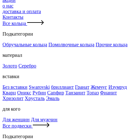
акции
о нас
доставка и оплата
Контакты
Все кольца
Подкатегории
Обручальные кольца
Помолвочные кольца
Прочие кольца
материал
Золото
Серебро
вставки
Без вставки
Swarovski
бриллиант
Гранат
Жемчуг
Изумруд
Кварц
Оникс
Рубин
Сапфир
Танзанит
Топаз
Фианит
Хризолит
Хрусталь
Эмаль
для кого
Для женщин
Для мужчин
Все подвески
Подкатегории