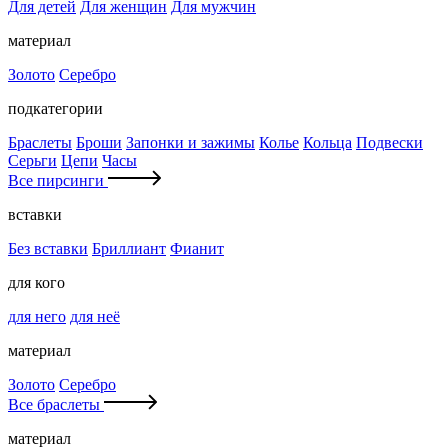
Для детей
Для женщин
Для мужчин
материал
Золото
Серебро
подкатегории
Браслеты
Броши
Запонки и зажимы
Колье
Кольца
Подвески
Серьги
Цепи
Часы
Все пирсинги
вставки
Без вставки
Бриллиант
Фианит
для кого
для него
для неё
материал
Золото
Серебро
Все браслеты
материал