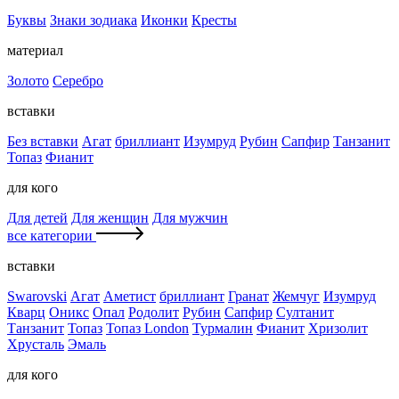
Буквы
Знаки зодиака
Иконки
Кресты
материал
Золото
Серебро
вставки
Без вставки
Агат
бриллиант
Изумруд
Рубин
Сапфир
Танзанит
Топаз
Фианит
для кого
Для детей
Для женщин
Для мужчин
все категории
вставки
Swarovski
Агат
Аметист
бриллиант
Гранат
Жемчуг
Изумруд
Кварц
Оникс
Опал
Родолит
Рубин
Сапфир
Султанит
Танзанит
Топаз
Топаз London
Турмалин
Фианит
Хризолит
Хрусталь
Эмаль
для кого