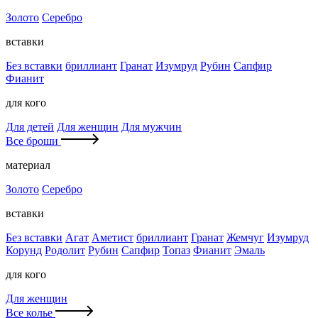
Золото
Серебро
вставки
Без вставки
бриллиант
Гранат
Изумруд
Рубин
Сапфир
Фианит
для кого
Для детей
Для женщин
Для мужчин
Все броши
материал
Золото
Серебро
вставки
Без вставки
Агат
Аметист
бриллиант
Гранат
Жемчуг
Изумруд
Корунд
Родолит
Рубин
Сапфир
Топаз
Фианит
Эмаль
для кого
Для женщин
Все колье