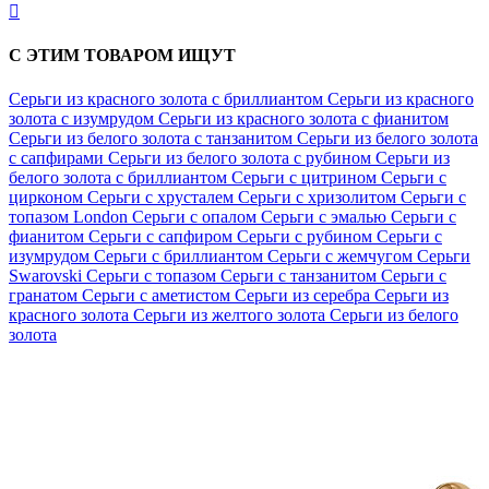

С ЭТИМ ТОВАРОМ ИЩУТ
Серьги из красного золота с бриллиантом
Серьги из красного
золота с изумрудом
Серьги из красного золота с фианитом
Серьги из белого золота с танзанитом
Серьги из белого золота
с сапфирами
Серьги из белого золота с рубином
Серьги из
белого золота с бриллиантом
Серьги с цитрином
Серьги с
цирконом
Серьги с хрусталем
Серьги с хризолитом
Серьги с
топазом London
Серьги с опалом
Серьги с эмалью
Серьги с
фианитом
Серьги с сапфиром
Серьги с рубином
Серьги с
изумрудом
Серьги с бриллиантом
Серьги с жемчугом
Серьги
Swarovski
Серьги с топазом
Серьги с танзанитом
Серьги с
гранатом
Серьги с аметистом
Серьги из серебра
Серьги из
красного золота
Серьги из желтого золота
Серьги из белого
золота