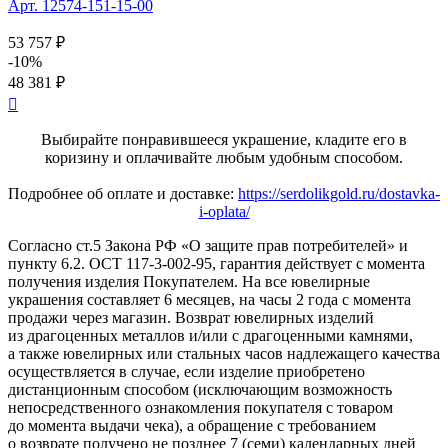
Арт. 12574-151-15-00
53 757 ₽
-10%
48 381 ₽

Выбирайте понравившееся украшение, кладите его в
коризину и оплачивайте любым удобным способом.
Подробнее об оплате и доставке:
https://serdolikgold.ru/dostavka-
i-oplata/
Согласно ст.5 Закона РФ «О защите прав потребителей» и
пункту 6.2. ОСТ 117-3-002-95, гарантия действует с момента
получения изделия Покупателем. На все ювелирные
украшения составляет 6 месяцев, на часы 2 года с момента
продажи через магазин. Возврат ювелирных изделий
из драгоценных металлов и/или с драгоценными камнями,
а также ювелирных или стальных часов надлежащего качества
осуществляется в случае, если изделие приобретено
дистанционным способом (исключающим возможность
непосредственного ознакомления покупателя с товаром
до момента выдачи чека), а обращение с требованием
о возврате получено не позднее 7 (семи) календарных дней