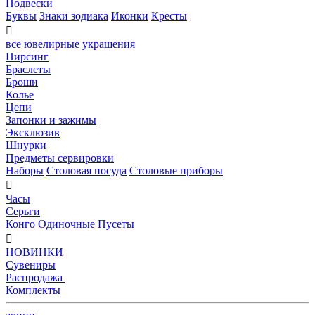
Подвески
Буквы
Знаки зодиака
Иконки
Кресты

все ювелирные украшения
Пирсинг
Браслеты
Броши
Колье
Цепи
Запонки и зажимы
Эксклюзив
Шнурки
Предметы сервировки
Наборы
Столовая посуда
Столовые приборы

Часы
Серьги
Конго
Одиночные
Пусеты

НОВИНКИ
Сувениры
Распродажа
Комплекты