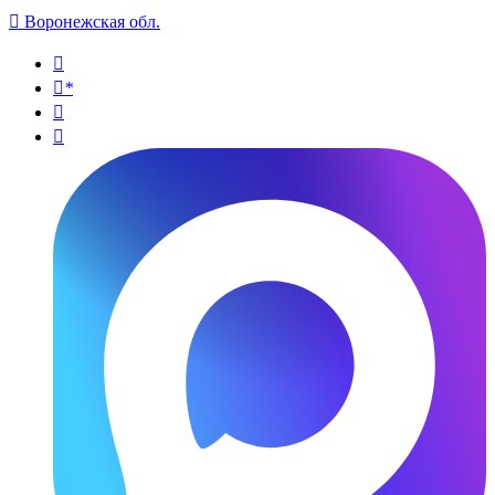

Воронежская обл.

*

