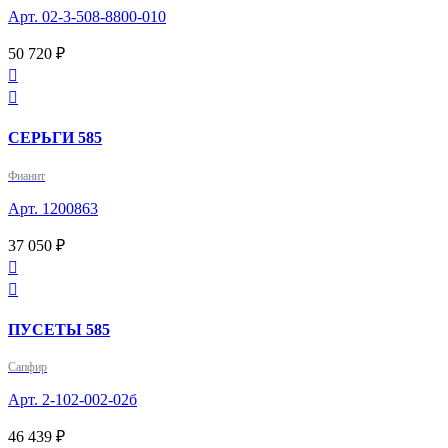
Арт. 02-3-508-8800-010
50 720 ₽


СЕРЬГИ 585
Фианит
Арт. 1200863
37 050 ₽


ПУСЕТЫ 585
Сапфир
Арт. 2-102-002-02б
46 439 ₽