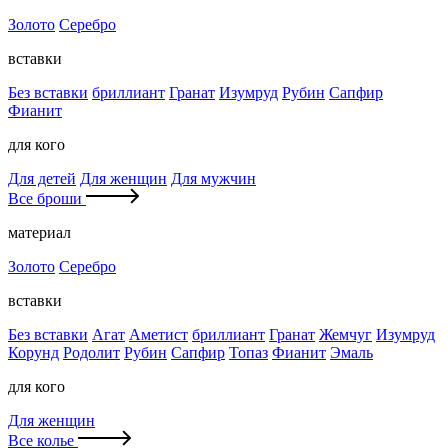
Золото
Серебро
вставки
Без вставки
бриллиант
Гранат
Изумруд
Рубин
Сапфир
Фианит
для кого
Для детей
Для женщин
Для мужчин
Все броши
материал
Золото
Серебро
вставки
Без вставки
Агат
Аметист
бриллиант
Гранат
Жемчуг
Изумруд
Корунд
Родолит
Рубин
Сапфир
Топаз
Фианит
Эмаль
для кого
Для женщин
Все колье