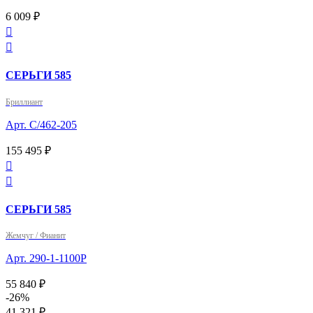
6 009 ₽


СЕРЬГИ 585
Бриллиант
Арт. С/462-205
155 495 ₽


СЕРЬГИ 585
Жемчуг / Фианит
Арт. 290-1-1100Р
55 840 ₽
-26%
41 321 ₽