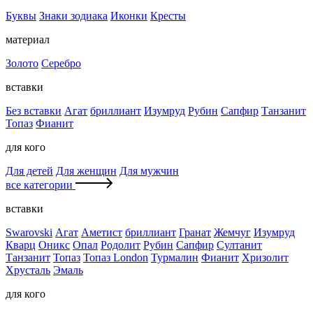
Буквы
Знаки зодиака
Иконки
Кресты
материал
Золото
Серебро
вставки
Без вставки
Агат
бриллиант
Изумруд
Рубин
Сапфир
Танзанит
Топаз
Фианит
для кого
Для детей
Для женщин
Для мужчин
все категории
вставки
Swarovski
Агат
Аметист
бриллиант
Гранат
Жемчуг
Изумруд
Кварц
Оникс
Опал
Родолит
Рубин
Сапфир
Султанит
Танзанит
Топаз
Топаз London
Турмалин
Фианит
Хризолит
Хрусталь
Эмаль
для кого