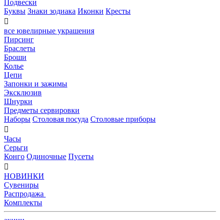
Подвески
Буквы
Знаки зодиака
Иконки
Кресты

все ювелирные украшения
Пирсинг
Браслеты
Броши
Колье
Цепи
Запонки и зажимы
Эксклюзив
Шнурки
Предметы сервировки
Наборы
Столовая посуда
Столовые приборы

Часы
Серьги
Конго
Одиночные
Пусеты

НОВИНКИ
Сувениры
Распродажа
Комплекты