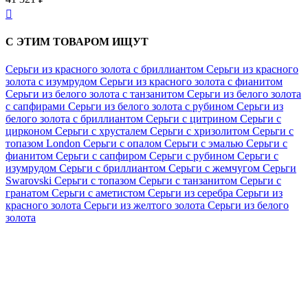

С ЭТИМ ТОВАРОМ ИЩУТ
Серьги из красного золота с бриллиантом
Серьги из красного
золота с изумрудом
Серьги из красного золота с фианитом
Серьги из белого золота с танзанитом
Серьги из белого золота
с сапфирами
Серьги из белого золота с рубином
Серьги из
белого золота с бриллиантом
Серьги с цитрином
Серьги с
цирконом
Серьги с хрусталем
Серьги с хризолитом
Серьги с
топазом London
Серьги с опалом
Серьги с эмалью
Серьги с
фианитом
Серьги с сапфиром
Серьги с рубином
Серьги с
изумрудом
Серьги с бриллиантом
Серьги с жемчугом
Серьги
Swarovski
Серьги с топазом
Серьги с танзанитом
Серьги с
гранатом
Серьги с аметистом
Серьги из серебра
Серьги из
красного золота
Серьги из желтого золота
Серьги из белого
золота