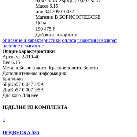
0,047 3/5А 2БрКр57 0,007 3/5А
Масса
6.15
инв
341209010032
Магазин
В БОРИСОГЛЕБСКЕ
Цена
190 475 ₽
Добавить в корзину
описание и характеристики
оплата
гарантия и возврат
наличие в магазине
Общие характеристики
Артикул
2-910-40
Вес
6.15
Металл
Белое золото, Красное золото, Золото
Дополнительная информация:
Бриллиант

6БрКр57 0,047 3/5А

2БрКр57 0,007 3/5А
Для кого
Для неё
ИЗДЕЛИЯ ИЗ КОМПЛЕКТА

ПОДВЕСКА 585