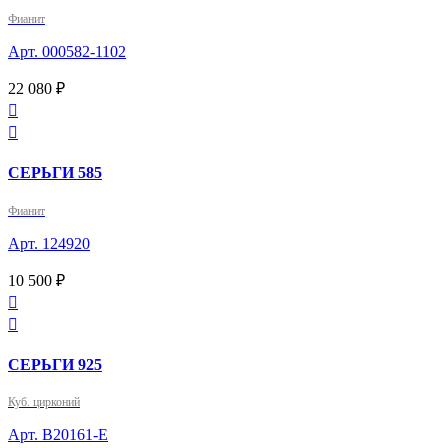
Фианит
Арт. 000582-1102
22 080 ₽


СЕРЬГИ 585
Фианит
Арт. 124920
10 500 ₽


СЕРЬГИ 925
Куб. цирконий
Арт. B20161-E