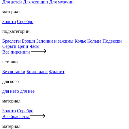
Для детей
Для женщин
Для мужчин
материал
Золото
Серебро
подкатегории
Браслеты
Броши
Запонки и зажимы
Колье
Кольца
Подвески
Серьги
Цепи
Часы
Все пирсинги
вставки
Без вставки
Бриллиант
Фианит
для кого
для него
для неё
материал
Золото
Серебро
Все браслеты
материал