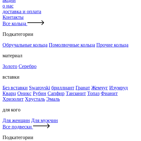
акции
о нас
доставка и оплата
Контакты
Все кольца
Подкатегории
Обручальные кольца
Помолвочные кольца
Прочие кольца
материал
Золото
Серебро
вставки
Без вставки
Swarovski
бриллиант
Гранат
Жемчуг
Изумруд
Кварц
Оникс
Рубин
Сапфир
Танзанит
Топаз
Фианит
Хризолит
Хрусталь
Эмаль
для кого
Для женщин
Для мужчин
Все подвески
Подкатегории