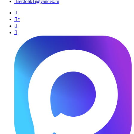

serdolik1i@yandex.ru

*

