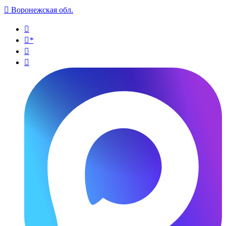

Воронежская обл.

*

