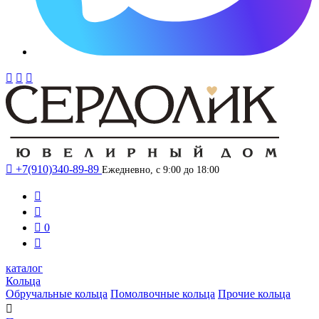




+7(910)340-89-89
Ежедневно, с 9:00 до 18:00



0

каталог
Кольца
Обручальные кольца
Помолвочные кольца
Прочие кольца
