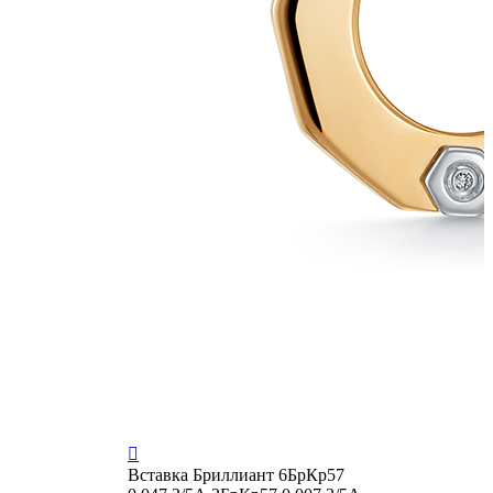

Вставка
Бриллиант 6БрКр57