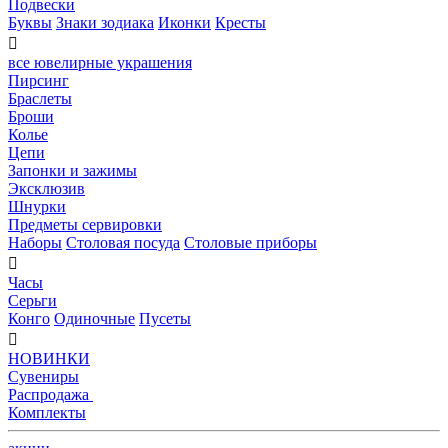
Подвески
Буквы
Знаки зодиака
Иконки
Кресты

все ювелирные украшения
Пирсинг
Браслеты
Броши
Колье
Цепи
Запонки и зажимы
Эксклюзив
Шнурки
Предметы сервировки
Наборы
Столовая посуда
Столовые приборы

Часы
Серьги
Конго
Одиночные
Пусеты

НОВИНКИ
Сувениры
Распродажа
Комплекты