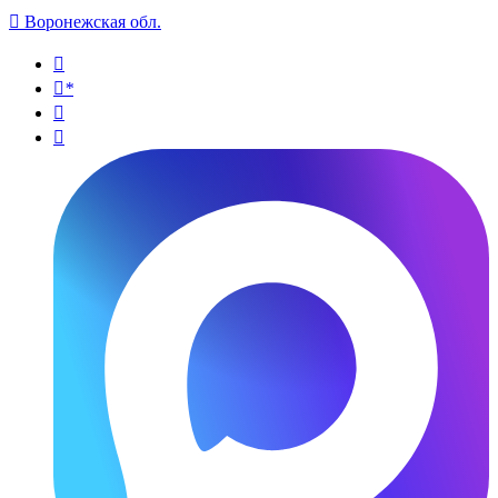

Воронежская обл.

*

