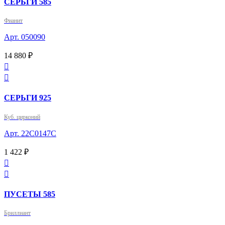
СЕРЬГИ 585
Фианит
Арт. 050090
14 880 ₽


СЕРЬГИ 925
Куб. цирконий
Арт. 22С0147С
1 422 ₽


ПУСЕТЫ 585
Бриллиант