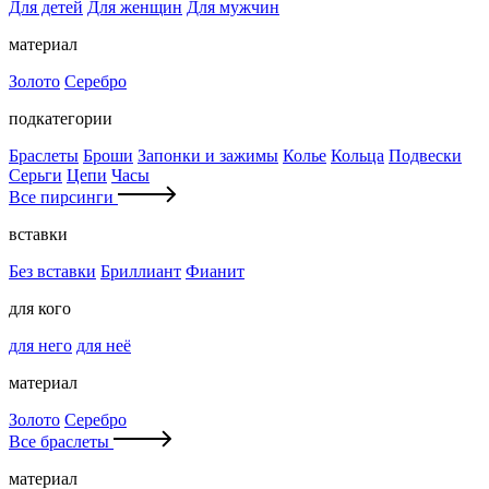
Для детей
Для женщин
Для мужчин
материал
Золото
Серебро
подкатегории
Браслеты
Броши
Запонки и зажимы
Колье
Кольца
Подвески
Серьги
Цепи
Часы
Все пирсинги
вставки
Без вставки
Бриллиант
Фианит
для кого
для него
для неё
материал
Золото
Серебро
Все браслеты
материал