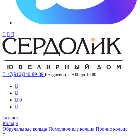




+7(910)340-89-89
Ежедневно, с 9:00 до 18:00



0

каталог
Кольца
Обручальные кольца
Помолвочные кольца
Прочие кольца
