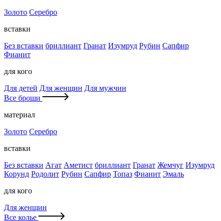
Золото
Серебро
вставки
Без вставки
бриллиант
Гранат
Изумруд
Рубин
Сапфир
Фианит
для кого
Для детей
Для женщин
Для мужчин
Все броши
материал
Золото
Серебро
вставки
Без вставки
Агат
Аметист
бриллиант
Гранат
Жемчуг
Изумруд
Корунд
Родолит
Рубин
Сапфир
Топаз
Фианит
Эмаль
для кого
Для женщин
Все колье