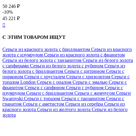
50 246 ₽
-10%
45 221 ₽

С ЭТИМ ТОВАРОМ ИЩУТ
Серьги из красного золота с бриллиантом
Серьги из красного
золота с изумрудом
Серьги из красного золота с фианитом
Серьги из белого золота с танзанитом
Серьги из белого золота
с сапфирами
Серьги из белого золота с рубином
Серьги из
белого золота с бриллиантом
Серьги с цитрином
Серьги с
цирконом
Серьги с хрусталем
Серьги с хризолитом
Серьги с
топазом London
Серьги с опалом
Серьги с эмалью
Серьги с
фианитом
Серьги с сапфиром
Серьги с рубином
Серьги с
изумрудом
Серьги с бриллиантом
Серьги с жемчугом
Серьги
Swarovski
Серьги с топазом
Серьги с танзанитом
Серьги с
гранатом
Серьги с аметистом
Серьги из серебра
Серьги из
красного золота
Серьги из желтого золота
Серьги из белого
золота