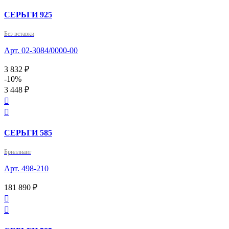
СЕРЬГИ 925
Без вставки
Арт. 02-3084/0000-00
3 832 ₽
-10%
3 448 ₽


СЕРЬГИ 585
Бриллиант
Арт. 498-210
181 890 ₽

