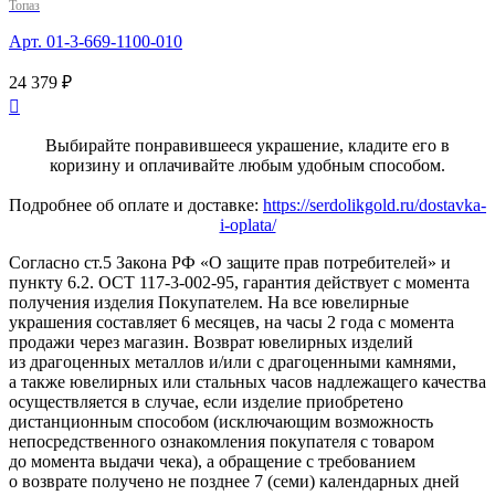
Топаз
Арт. 01-3-669-1100-010
24 379 ₽

Выбирайте понравившееся украшение, кладите его в
коризину и оплачивайте любым удобным способом.
Подробнее об оплате и доставке:
https://serdolikgold.ru/dostavka-
i-oplata/
Согласно ст.5 Закона РФ «О защите прав потребителей» и
пункту 6.2. ОСТ 117-3-002-95, гарантия действует с момента
получения изделия Покупателем. На все ювелирные
украшения составляет 6 месяцев, на часы 2 года с момента
продажи через магазин. Возврат ювелирных изделий
из драгоценных металлов и/или с драгоценными камнями,
а также ювелирных или стальных часов надлежащего качества
осуществляется в случае, если изделие приобретено
дистанционным способом (исключающим возможность
непосредственного ознакомления покупателя с товаром
до момента выдачи чека), а обращение с требованием
о возврате получено не позднее 7 (семи) календарных дней