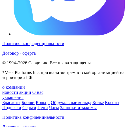
Политика конфиденциальности
Договор - оферта
© 1994–2026 Сердолик. Все права защищены
*Meta Platforms Inc. признана экстремистской организацией на
территории РФ
о компании
новости
акции
О нас
украшения
Браслеты
Броши
Кольца
Обручальные кольца
Колье
Кресты
Подвески
Серьги
Цепи
Часы
Запонки и зажимы
Политика конфиденциальности
Договор - оферта