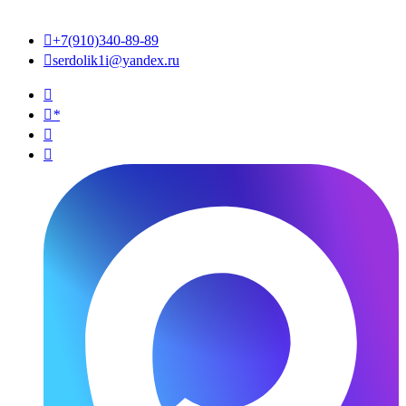

+7(910)340-89-89

serdolik1i@yandex.ru

*

