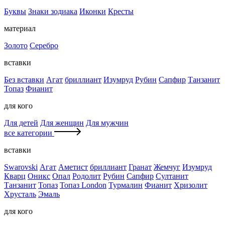
Буквы
Знаки зодиака
Иконки
Кресты
материал
Золото
Серебро
вставки
Без вставки
Агат
бриллиант
Изумруд
Рубин
Сапфир
Танзанит
Топаз
Фианит
для кого
Для детей
Для женщин
Для мужчин
все категории
вставки
Swarovski
Агат
Аметист
бриллиант
Гранат
Жемчуг
Изумруд
Кварц
Оникс
Опал
Родолит
Рубин
Сапфир
Султанит
Танзанит
Топаз
Топаз London
Турмалин
Фианит
Хризолит
Хрусталь
Эмаль
для кого