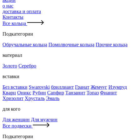
акции
о нас
доставка и оплата
Контакты
Все кольца
Подкатегории
Обручальные кольца
Помолвочные кольца
Прочие кольца
материал
Золото
Серебро
вставки
Без вставки
Swarovski
бриллиант
Гранат
Жемчуг
Изумруд
Кварц
Оникс
Рубин
Сапфир
Танзанит
Топаз
Фианит
Хризолит
Хрусталь
Эмаль
для кого
Для женщин
Для мужчин
Все подвески
Подкатегории