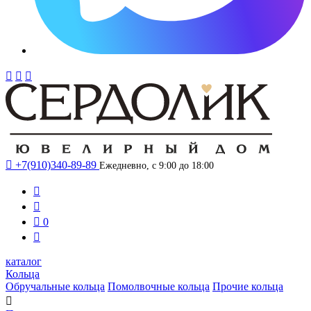




+7(910)340-89-89
Ежедневно, с 9:00 до 18:00



0

каталог
Кольца
Обручальные кольца
Помолвочные кольца
Прочие кольца
