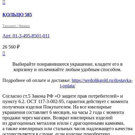

КОЛЬЦО 585
Танзанит / Фианит
Арт. 01-3-495-8501-011
26 560 ₽

Выбирайте понравившееся украшение, кладите его в
коризину и оплачивайте любым удобным способом.
Подробнее об оплате и доставке:
https://serdolikgold.ru/dostavka-
i-oplata/
Согласно ст.5 Закона РФ «О защите прав потребителей» и
пункту 6.2. ОСТ 117-3-002-95, гарантия действует с момента
получения изделия Покупателем. На все ювелирные
украшения составляет 6 месяцев, на часы 2 года с момента
продажи через магазин. Возврат ювелирных изделий
из драгоценных металлов и/или с драгоценными камнями,
а также ювелирных или стальных часов надлежащего качества
осуществляется в случае, если изделие приобретено