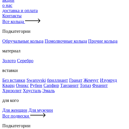
акции
о нас
доставка и оплата
Контакты
Все кольца
Подкатегории
Обручальные кольца
Помолвочные кольца
Прочие кольца
материал
Золото
Серебро
вставки
Без вставки
Swarovski
бриллиант
Гранат
Жемчуг
Изумруд
Кварц
Оникс
Рубин
Сапфир
Танзанит
Топаз
Фианит
Хризолит
Хрусталь
Эмаль
для кого
Для женщин
Для мужчин
Все подвески
Подкатегории