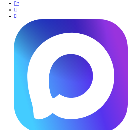
*

