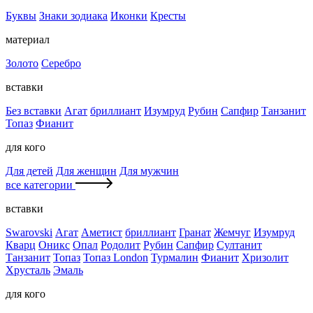
Буквы
Знаки зодиака
Иконки
Кресты
материал
Золото
Серебро
вставки
Без вставки
Агат
бриллиант
Изумруд
Рубин
Сапфир
Танзанит
Топаз
Фианит
для кого
Для детей
Для женщин
Для мужчин
все категории
вставки
Swarovski
Агат
Аметист
бриллиант
Гранат
Жемчуг
Изумруд
Кварц
Оникс
Опал
Родолит
Рубин
Сапфир
Султанит
Танзанит
Топаз
Топаз London
Турмалин
Фианит
Хризолит
Хрусталь
Эмаль
для кого