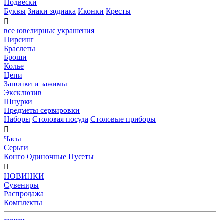
Подвески
Буквы
Знаки зодиака
Иконки
Кресты

все ювелирные украшения
Пирсинг
Браслеты
Броши
Колье
Цепи
Запонки и зажимы
Эксклюзив
Шнурки
Предметы сервировки
Наборы
Столовая посуда
Столовые приборы

Часы
Серьги
Конго
Одиночные
Пусеты

НОВИНКИ
Сувениры
Распродажа
Комплекты