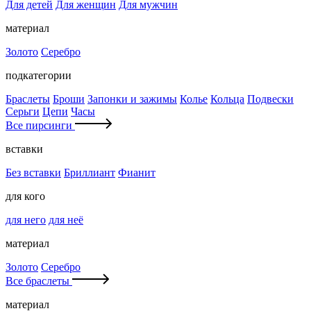
Для детей
Для женщин
Для мужчин
материал
Золото
Серебро
подкатегории
Браслеты
Броши
Запонки и зажимы
Колье
Кольца
Подвески
Серьги
Цепи
Часы
Все пирсинги
вставки
Без вставки
Бриллиант
Фианит
для кого
для него
для неё
материал
Золото
Серебро
Все браслеты
материал