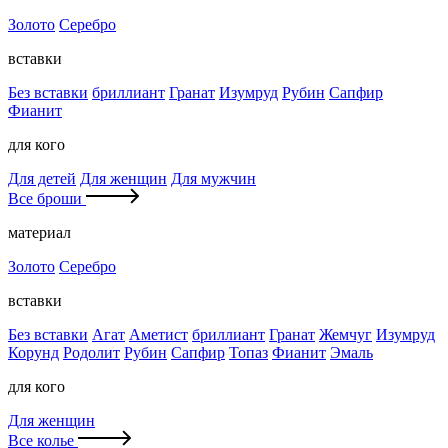
Золото
Серебро
вставки
Без вставки
бриллиант
Гранат
Изумруд
Рубин
Сапфир
Фианит
для кого
Для детей
Для женщин
Для мужчин
Все броши
материал
Золото
Серебро
вставки
Без вставки
Агат
Аметист
бриллиант
Гранат
Жемчуг
Изумруд
Корунд
Родолит
Рубин
Сапфир
Топаз
Фианит
Эмаль
для кого
Для женщин
Все колье