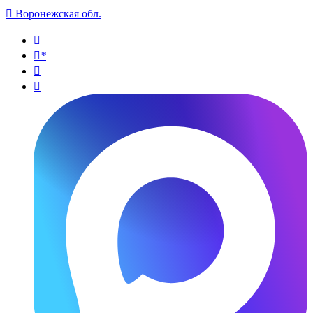

Воронежская обл.

*

