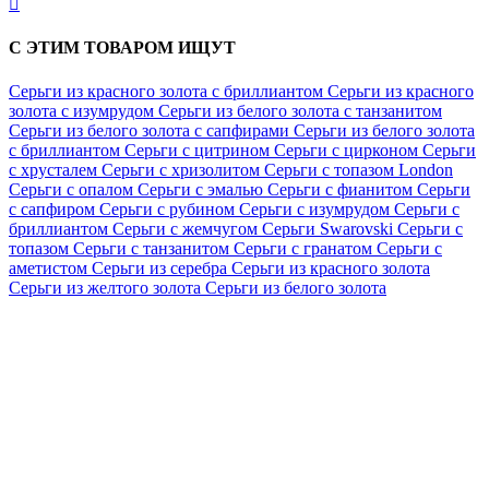

С ЭТИМ ТОВАРОМ ИЩУТ
Серьги из красного золота с бриллиантом
Серьги из красного
золота с изумрудом
Серьги из белого золота с танзанитом
Серьги из белого золота с сапфирами
Серьги из белого золота
с бриллиантом
Серьги с цитрином
Серьги с цирконом
Серьги
с хрусталем
Серьги с хризолитом
Серьги с топазом London
Серьги с опалом
Серьги с эмалью
Серьги с фианитом
Серьги
с сапфиром
Серьги с рубином
Серьги с изумрудом
Серьги с
бриллиантом
Серьги с жемчугом
Серьги Swarovski
Серьги с
топазом
Серьги с танзанитом
Серьги с гранатом
Серьги с
аметистом
Серьги из серебра
Серьги из красного золота
Серьги из желтого золота
Серьги из белого золота