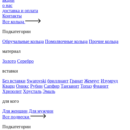
акции
о нас
доставка и оплата
Контакты
Все кольца
Подкатегории
Обручальные кольца
Помолвочные кольца
Прочие кольца
материал
Золото
Серебро
вставки
Без вставки
Swarovski
бриллиант
Гранат
Жемчуг
Изумруд
Кварц
Оникс
Рубин
Сапфир
Танзанит
Топаз
Фианит
Хризолит
Хрусталь
Эмаль
для кого
Для женщин
Для мужчин
Все подвески
Подкатегории