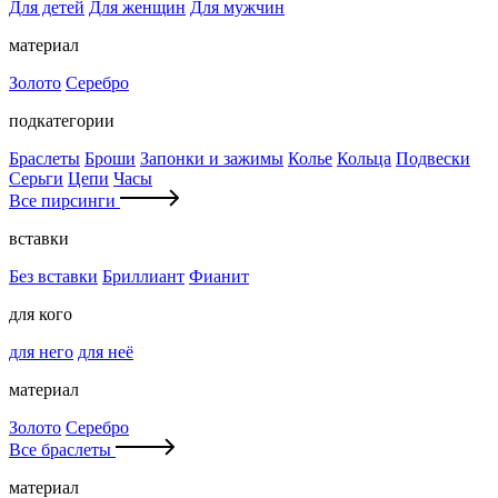
Для детей
Для женщин
Для мужчин
материал
Золото
Серебро
подкатегории
Браслеты
Броши
Запонки и зажимы
Колье
Кольца
Подвески
Серьги
Цепи
Часы
Все пирсинги
вставки
Без вставки
Бриллиант
Фианит
для кого
для него
для неё
материал
Золото
Серебро
Все браслеты
материал