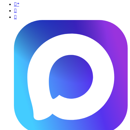
*

