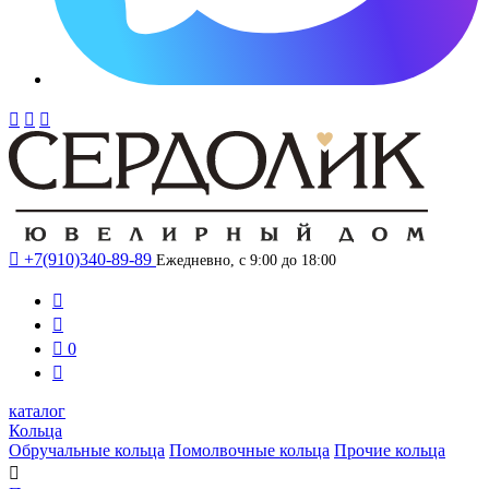




+7(910)340-89-89
Ежедневно, с 9:00 до 18:00



0

каталог
Кольца
Обручальные кольца
Помолвочные кольца
Прочие кольца
