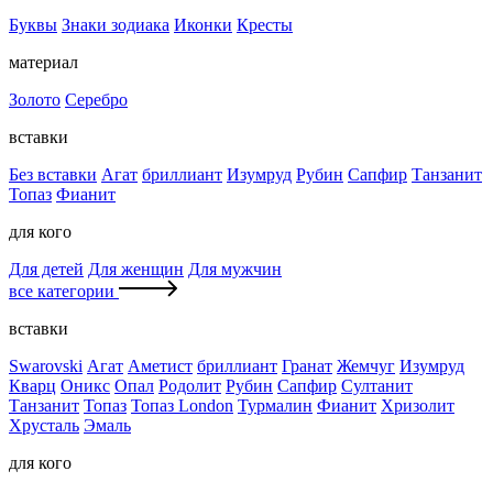
Буквы
Знаки зодиака
Иконки
Кресты
материал
Золото
Серебро
вставки
Без вставки
Агат
бриллиант
Изумруд
Рубин
Сапфир
Танзанит
Топаз
Фианит
для кого
Для детей
Для женщин
Для мужчин
все категории
вставки
Swarovski
Агат
Аметист
бриллиант
Гранат
Жемчуг
Изумруд
Кварц
Оникс
Опал
Родолит
Рубин
Сапфир
Султанит
Танзанит
Топаз
Топаз London
Турмалин
Фианит
Хризолит
Хрусталь
Эмаль
для кого