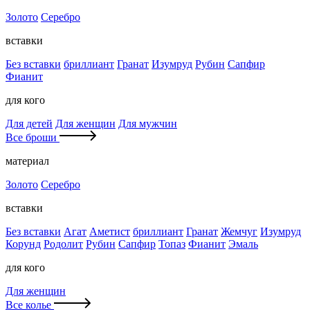
Золото
Серебро
вставки
Без вставки
бриллиант
Гранат
Изумруд
Рубин
Сапфир
Фианит
для кого
Для детей
Для женщин
Для мужчин
Все броши
материал
Золото
Серебро
вставки
Без вставки
Агат
Аметист
бриллиант
Гранат
Жемчуг
Изумруд
Корунд
Родолит
Рубин
Сапфир
Топаз
Фианит
Эмаль
для кого
Для женщин
Все колье