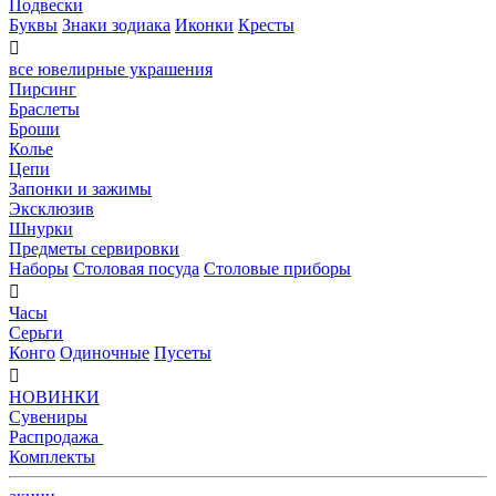
Подвески
Буквы
Знаки зодиака
Иконки
Кресты

все ювелирные украшения
Пирсинг
Браслеты
Броши
Колье
Цепи
Запонки и зажимы
Эксклюзив
Шнурки
Предметы сервировки
Наборы
Столовая посуда
Столовые приборы

Часы
Серьги
Конго
Одиночные
Пусеты

НОВИНКИ
Сувениры
Распродажа
Комплекты