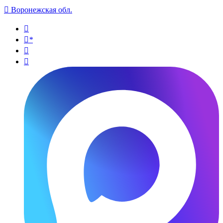

Воронежская обл.

*

