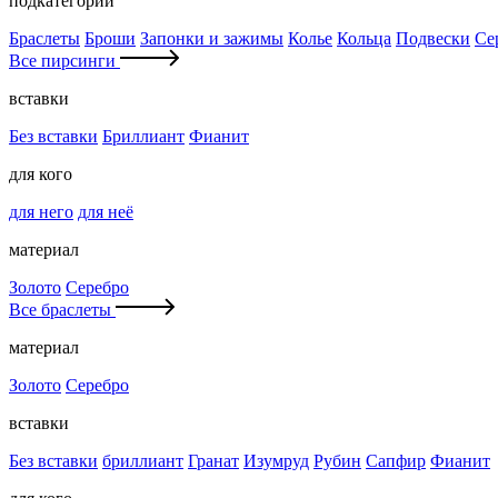
подкатегории
Браслеты
Броши
Запонки и зажимы
Колье
Кольца
Подвески
Се
Все пирсинги
вставки
Без вставки
Бриллиант
Фианит
для кого
для него
для неё
материал
Золото
Серебро
Все браслеты
материал
Золото
Серебро
вставки
Без вставки
бриллиант
Гранат
Изумруд
Рубин
Сапфир
Фианит