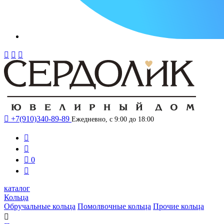




+7(910)340-89-89
Ежедневно, с 9:00 до 18:00



0

каталог
Кольца
Обручальные кольца
Помолвочные кольца
Прочие кольца
