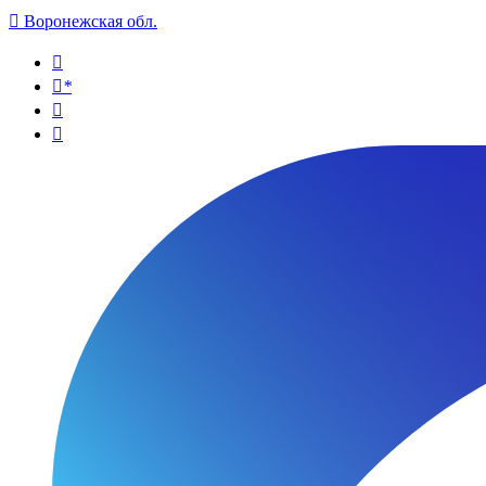

Воронежская обл.

*

