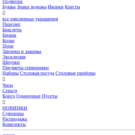
Подвески
Буквы
Знаки зодиака
Иконки
Кресты

все ювелирные украшения
Пирсинг
Браслеты
Броши
Колье
Цепи
Запонки и зажимы
Эксклюзив
Шнурки
Предметы сервировки
Наборы
Столовая посуда
Столовые приборы

Часы
Серьги
Конго
Одиночные
Пусеты

НОВИНКИ
Сувениры
Распродажа
Комплекты