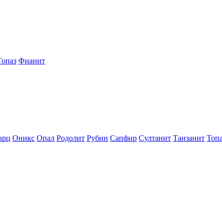
Топаз
Фианит
арц
Оникс
Опал
Родолит
Рубин
Сапфир
Султанит
Танзанит
Топ