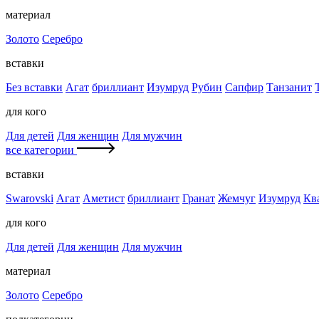
материал
Золото
Серебро
вставки
Без вставки
Агат
бриллиант
Изумруд
Рубин
Сапфир
Танзанит
для кого
Для детей
Для женщин
Для мужчин
все категории
вставки
Swarovski
Агат
Аметист
бриллиант
Гранат
Жемчуг
Изумруд
Кв
для кого
Для детей
Для женщин
Для мужчин
материал
Золото
Серебро