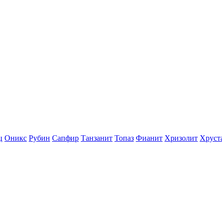
ц
Оникс
Рубин
Сапфир
Танзанит
Топаз
Фианит
Хризолит
Хруст