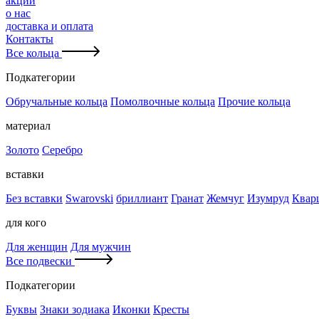
акции
о нас
доставка и оплата
Контакты
Все кольца
Подкатегории
Обручальные кольца
Помолвочные кольца
Прочие кольца
материал
Золото
Серебро
вставки
Без вставки
Swarovski
бриллиант
Гранат
Жемчуг
Изумруд
Квар
для кого
Для женщин
Для мужчин
Все подвески
Подкатегории
Буквы
Знаки зодиака
Иконки
Кресты