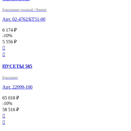
Бриллианит розовый / Фианит
Арт. 02-4762/БТ51-00
6 174 ₽
-10%
5 556 ₽


ПУСЕТЫ 585
Бриллиант
Арт. 22099-100
65 018 ₽
-10%
58 516 ₽

