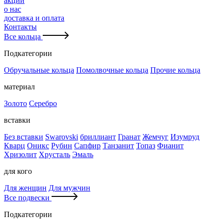
акции
о нас
доставка и оплата
Контакты
Все кольца
Подкатегории
Обручальные кольца
Помолвочные кольца
Прочие кольца
материал
Золото
Серебро
вставки
Без вставки
Swarovski
бриллиант
Гранат
Жемчуг
Изумруд
Кварц
Оникс
Рубин
Сапфир
Танзанит
Топаз
Фианит
Хризолит
Хрусталь
Эмаль
для кого
Для женщин
Для мужчин
Все подвески
Подкатегории