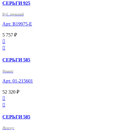
СЕРЬГИ 925
Куб. цирконий
Арт. B19975-E
5 757 ₽


СЕРЬГИ 585
Фианит
Арт. 01-215601
52 320 ₽


СЕРЬГИ 585
Жемчуг