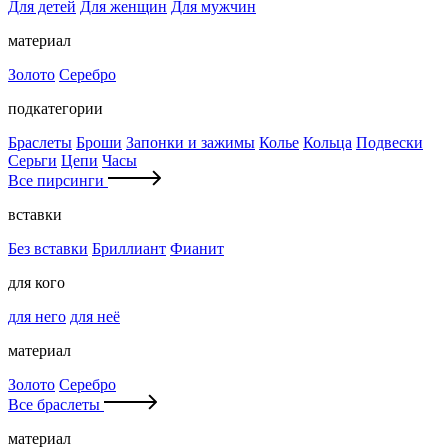
Для детей
Для женщин
Для мужчин
материал
Золото
Серебро
подкатегории
Браслеты
Броши
Запонки и зажимы
Колье
Кольца
Подвески
Серьги
Цепи
Часы
Все пирсинги
вставки
Без вставки
Бриллиант
Фианит
для кого
для него
для неё
материал
Золото
Серебро
Все браслеты
материал