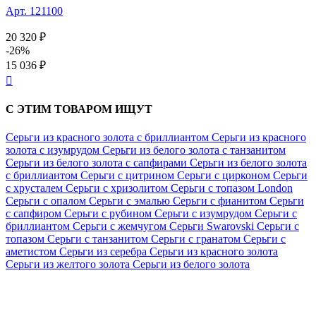
Арт. 121100
20 320 ₽
-26%
15 036 ₽

С ЭТИМ ТОВАРОМ ИЩУТ
Серьги из красного золота с бриллиантом
Серьги из красного
золота с изумрудом
Серьги из белого золота с танзанитом
Серьги из белого золота с сапфирами
Серьги из белого золота
с бриллиантом
Серьги с цитрином
Серьги с цирконом
Серьги
с хрусталем
Серьги с хризолитом
Серьги с топазом London
Серьги с опалом
Серьги с эмалью
Серьги с фианитом
Серьги
с сапфиром
Серьги с рубином
Серьги с изумрудом
Серьги с
бриллиантом
Серьги с жемчугом
Серьги Swarovski
Серьги с
топазом
Серьги с танзанитом
Серьги с гранатом
Серьги с
аметистом
Серьги из серебра
Серьги из красного золота
Серьги из желтого золота
Серьги из белого золота