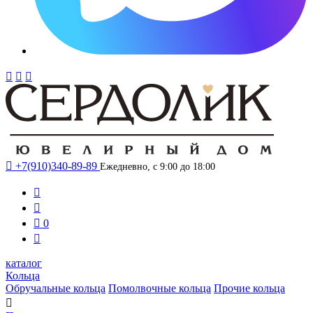




+7(910)340-89-89
Ежедневно, с 9:00 до 18:00



0

каталог
Кольца
Обручальные кольца
Помолвочные кольца
Прочие кольца
