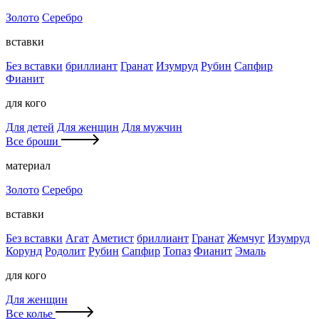
Золото
Серебро
вставки
Без вставки
бриллиант
Гранат
Изумруд
Рубин
Сапфир
Фианит
для кого
Для детей
Для женщин
Для мужчин
Все броши
материал
Золото
Серебро
вставки
Без вставки
Агат
Аметист
бриллиант
Гранат
Жемчуг
Изумруд
Корунд
Родолит
Рубин
Сапфир
Топаз
Фианит
Эмаль
для кого
Для женщин
Все колье