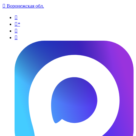

Воронежская обл.

*

