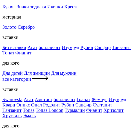
Буквы
Знаки зодиака
Иконки
Кресты
материал
Золото
Серебро
вставки
Без вставки
Агат
бриллиант
Изумруд
Рубин
Сапфир
Танзанит
Топаз
Фианит
для кого
Для детей
Для женщин
Для мужчин
все категории
вставки
Swarovski
Агат
Аметист
бриллиант
Гранат
Жемчуг
Изумруд
Кварц
Оникс
Опал
Родолит
Рубин
Сапфир
Султанит
Танзанит
Топаз
Топаз London
Турмалин
Фианит
Хризолит
Хрусталь
Эмаль
для кого