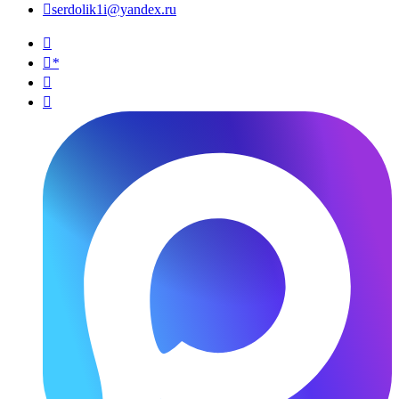

serdolik1i@yandex.ru

*

