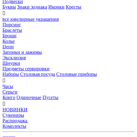
Подвески
Буквы
Знаки зодиака
Иконки
Кресты

все ювелирные украшения
Пирсинг
Браслеты
Броши
Колье
Цепи
Запонки и зажимы
Эксклюзив
Шнурки
Предметы сервировки
Наборы
Столовая посуда
Столовые приборы

Часы
Серьги
Конго
Одиночные
Пусеты

НОВИНКИ
Сувениры
Распродажа
Комплекты