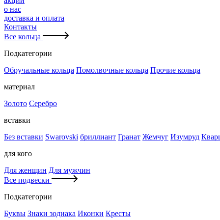
акции
о нас
доставка и оплата
Контакты
Все кольца
Подкатегории
Обручальные кольца
Помолвочные кольца
Прочие кольца
материал
Золото
Серебро
вставки
Без вставки
Swarovski
бриллиант
Гранат
Жемчуг
Изумруд
Квар
для кого
Для женщин
Для мужчин
Все подвески
Подкатегории
Буквы
Знаки зодиака
Иконки
Кресты