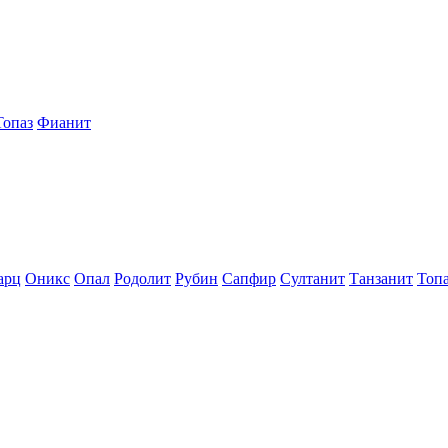
Топаз
Фианит
арц
Оникс
Опал
Родолит
Рубин
Сапфир
Султанит
Танзанит
Топ