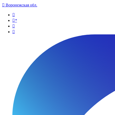

Воронежская обл.

*

