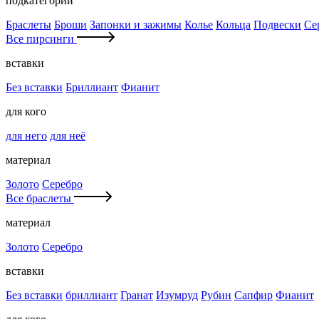
подкатегории
Браслеты
Броши
Запонки и зажимы
Колье
Кольца
Подвески
Се
Все пирсинги
вставки
Без вставки
Бриллиант
Фианит
для кого
для него
для неё
материал
Золото
Серебро
Все браслеты
материал
Золото
Серебро
вставки
Без вставки
бриллиант
Гранат
Изумруд
Рубин
Сапфир
Фианит