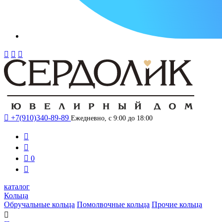




+7(910)340-89-89
Ежедневно, с 9:00 до 18:00



0

каталог
Кольца
Обручальные кольца
Помолвочные кольца
Прочие кольца
