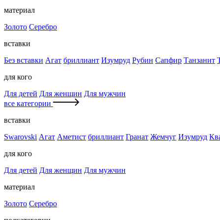
материал
Золото
Серебро
вставки
Без вставки
Агат
бриллиант
Изумруд
Рубин
Сапфир
Танзанит
для кого
Для детей
Для женщин
Для мужчин
все категории
вставки
Swarovski
Агат
Аметист
бриллиант
Гранат
Жемчуг
Изумруд
Кв
для кого
Для детей
Для женщин
Для мужчин
материал
Золото
Серебро