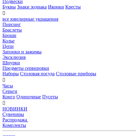
Подвески
Буквы
Знаки зодиака
Иконки
Кресты

все ювелирные украшения
Пирсинг
Браслеты
Броши
Колье
Цепи
Запонки и зажимы
Эксклюзив
Шнурки
Предметы сервировки
Наборы
Столовая посуда
Столовые приборы

Часы
Серьги
Конго
Одиночные
Пусеты

НОВИНКИ
Сувениры
Распродажа
Комплекты