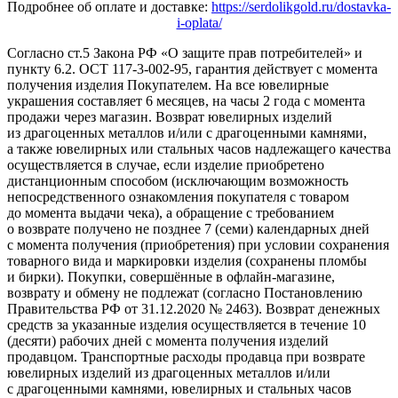
Подробнее об оплате и доставке:
https://serdolikgold.ru/dostavka-
i-oplata/
Согласно ст.5 Закона РФ «О защите прав потребителей» и
пункту 6.2. ОСТ 117-3-002-95, гарантия действует с момента
получения изделия Покупателем. На все ювелирные
украшения составляет 6 месяцев, на часы 2 года с момента
продажи через магазин. Возврат ювелирных изделий
из драгоценных металлов и/или с драгоценными камнями,
а также ювелирных или стальных часов надлежащего качества
осуществляется в случае, если изделие приобретено
дистанционным способом (исключающим возможность
непосредственного ознакомления покупателя с товаром
до момента выдачи чека), а обращение с требованием
о возврате получено не позднее 7 (семи) календарных дней
с момента получения (приобретения) при условии сохранения
товарного вида и маркировки изделия (сохранены пломбы
и бирки). Покупки, совершённые в офлайн-магазине,
возврату и обмену не подлежат (согласно Постановлению
Правительства РФ от 31.12.2020 № 2463). Возврат денежных
средств за указанные изделия осуществляется в течение 10
(десяти) рабочих дней с момента получения изделий
продавцом. Транспортные расходы продавца при возврате
ювелирных изделий из драгоценных металлов и/или
с драгоценными камнями, ювелирных и стальных часов