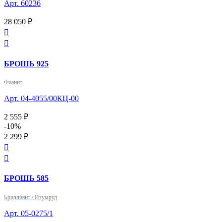
Арт. 60236
28 050 ₽


БРОШЬ 925
Фианит
Арт. 04-4055/00КЦ-00
2 555 ₽
-10%
2 299 ₽


БРОШЬ 585
Бриллиант / Изумруд
Арт. 05-0275/1