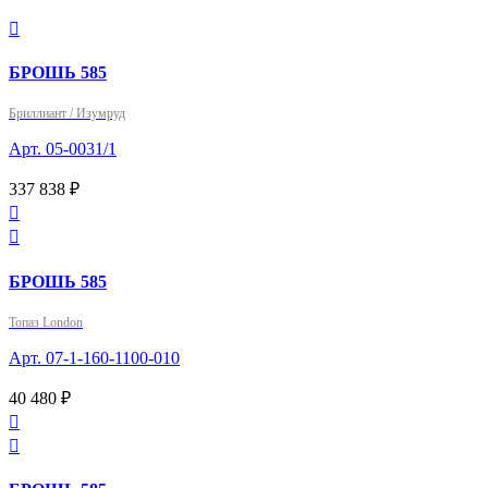

БРОШЬ 585
Бриллиант / Изумруд
Арт. 05-0031/1
337 838 ₽


БРОШЬ 585
Топаз London
Арт. 07-1-160-1100-010
40 480 ₽

