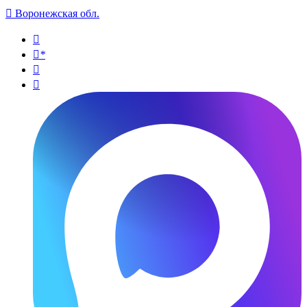

Воронежская обл.

*

