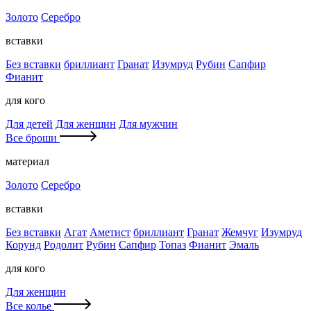
Золото
Серебро
вставки
Без вставки
бриллиант
Гранат
Изумруд
Рубин
Сапфир
Фианит
для кого
Для детей
Для женщин
Для мужчин
Все броши
материал
Золото
Серебро
вставки
Без вставки
Агат
Аметист
бриллиант
Гранат
Жемчуг
Изумруд
Корунд
Родолит
Рубин
Сапфир
Топаз
Фианит
Эмаль
для кого
Для женщин
Все колье