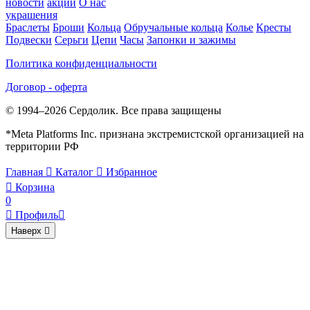
новости
акции
О нас
украшения
Браслеты
Броши
Кольца
Обручальные кольца
Колье
Кресты
Подвески
Серьги
Цепи
Часы
Запонки и зажимы
Политика конфиденциальности
Договор - оферта
© 1994–2026 Сердолик. Все права защищены
*Meta Platforms Inc. признана экстремистской организацией на
территории РФ
Главная

Каталог

Избранное

Корзина
0

Профиль

Наверх
