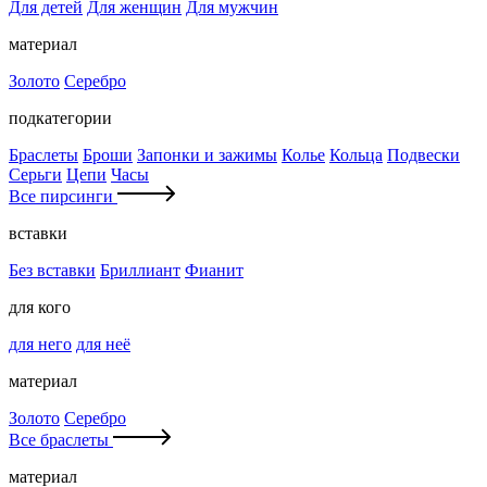
Для детей
Для женщин
Для мужчин
материал
Золото
Серебро
подкатегории
Браслеты
Броши
Запонки и зажимы
Колье
Кольца
Подвески
Серьги
Цепи
Часы
Все пирсинги
вставки
Без вставки
Бриллиант
Фианит
для кого
для него
для неё
материал
Золото
Серебро
Все браслеты
материал