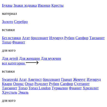
Буквы
Знаки зодиака
Иконки
Кресты
материал
Золото
Серебро
вставки
Без вставки
Агат
бриллиант
Изумруд
Рубин
Сапфир
Танзанит
Топаз
Фианит
для кого
Для детей
Для женщин
Для мужчин
все категории
вставки
Swarovski
Агат
Аметист
бриллиант
Гранат
Жемчуг
Изумруд
Кварц
Оникс
Опал
Родолит
Рубин
Сапфир
Султанит
Танзанит
Топаз
Топаз London
Турмалин
Фианит
Хризолит
Хрусталь
Эмаль
для кого