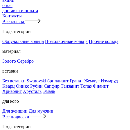
акции
о нас
доставка и оплата
Контакты
Все кольца
Подкатегории
Обручальные кольца
Помолвочные кольца
Прочие кольца
материал
Золото
Серебро
вставки
Без вставки
Swarovski
бриллиант
Гранат
Жемчуг
Изумруд
Кварц
Оникс
Рубин
Сапфир
Танзанит
Топаз
Фианит
Хризолит
Хрусталь
Эмаль
для кого
Для женщин
Для мужчин
Все подвески
Подкатегории