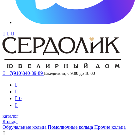




+7(910)340-89-89
Ежедневно, с 9:00 до 18:00



0

каталог
Кольца
Обручальные кольца
Помолвочные кольца
Прочие кольца
