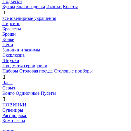
Подвески
Буквы
Знаки зодиака
Иконки
Кресты

все ювелирные украшения
Пирсинг
Браслеты
Броши
Колье
Цепи
Запонки и зажимы
Эксклюзив
Шнурки
Предметы сервировки
Наборы
Столовая посуда
Столовые приборы

Часы
Серьги
Конго
Одиночные
Пусеты

НОВИНКИ
Сувениры
Распродажа
Комплекты