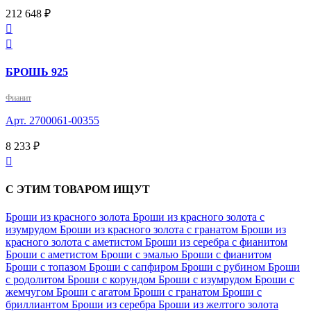
212 648 ₽


БРОШЬ 925
Фианит
Арт. 2700061-00355
8 233 ₽

С ЭТИМ ТОВАРОМ ИЩУТ
Броши из красного золота
Броши из красного золота с
изумрудом
Броши из красного золота с гранатом
Броши из
красного золота с аметистом
Броши из серебра с фианитом
Броши с аметистом
Броши с эмалью
Броши с фианитом
Броши с топазом
Броши с сапфиром
Броши с рубином
Броши
с родолитом
Броши с корундом
Броши с изумрудом
Броши с
жемчугом
Броши с агатом
Броши с гранатом
Броши с
бриллиантом
Броши из серебра
Броши из желтого золота