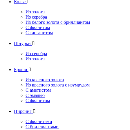
Колье

Из золота
Из серебра
Из белого золота с бриллиантом
С фианитом
С танзанитом
Шнурки

Из серебра
Из золота
Броши

Из красного золота
Из красного золота с изумрудом
С аметистом
С эмалью
С фианитом
Пирсинг

С фианитами
С бриллиантами