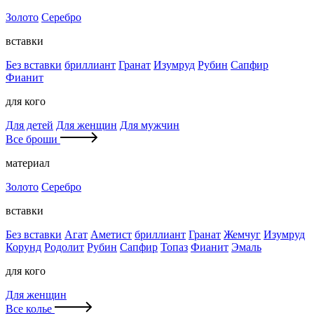
Золото
Серебро
вставки
Без вставки
бриллиант
Гранат
Изумруд
Рубин
Сапфир
Фианит
для кого
Для детей
Для женщин
Для мужчин
Все броши
материал
Золото
Серебро
вставки
Без вставки
Агат
Аметист
бриллиант
Гранат
Жемчуг
Изумруд
Корунд
Родолит
Рубин
Сапфир
Топаз
Фианит
Эмаль
для кого
Для женщин
Все колье