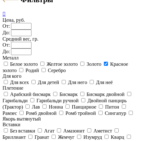

Цена, руб.
От:
До:
Средний вес, гр.
От:
До:
Металл
Белое золото
Желтое золото
Золото
Красное
золото
Родий
Серебро
Для кого
Для всех
Для детей
Для него
Для неё
Плетение
Арабский бисмарк
Бисмарк
Бисмарк двойной
Гарибальди
Гарибальди ручной
Двойной панцирь
(Трактор)
Лав
Нонна
Панцирное
Питон
Рамзес
Ромб двойной
Ромб тройной
Сингапур
Якорь вытянутый
Вставки
Без вставки
Агат
Амазонит
Аметист
Бриллиант
Гранат
Жемчуг
Изумруд
Кварц