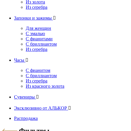
Из золота
Из серебра
Запонки и зажимы

Для женщин
С эмалью
С фианитами
С бриллиантом
Из серебра
Часы

С фианитом
С бриллиантом
Из серебра
Из красного золота
Сувениры

Эксклюзивно от АЛЬКОР

Распродажа
Фильтры