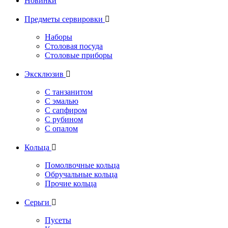
Новинки
Предметы сервировки

Наборы
Столовая посуда
Столовые приборы
Эксклюзив

С танзанитом
С эмалью
С сапфиром
С рубином
С опалом
Кольца

Помолвочные кольца
Обручальные кольца
Прочие кольца
Серьги

Пусеты