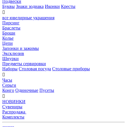
Подвески
Буквы
Знаки зодиака
Иконки
Кресты

все ювелирные украшения
Пирсинг
Браслеты
Броши
Колье
Цепи
Запонки и зажимы
Эксклюзив
Шнурки
Предметы сервировки
Наборы
Столовая посуда
Столовые приборы

Часы
Серьги
Конго
Одиночные
Пусеты

НОВИНКИ
Сувениры
Распродажа
Комплекты