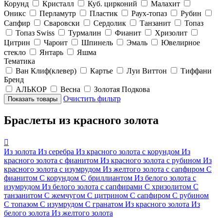
Корунд
Кристалл
Куб. цирконий
Малахит
Оникс
Перламутр
Пластик
Раух-топаз
Рубин
Сапфир
Сваровски
Сердолик
Танзанит
Топаз
Топаз Swiss
Турмалин
Фианит
Хризолит
Цитрин
Чароит
Шпинель
Эмаль
Ювелирное
стекло
Янтарь
Яшма
Тематика
Ван Клиф(клевер)
Картье
Луи Виттон
Тиффани
Бренд
АЛЬКОР
Весна
Золотая Подкова
Очистить фильтр
Браслеты из красного золота

Из золота
Из серебра
Из красного золота с корундом
Из
красного золота с фианитом
Из красного золота с рубином
Из
красного золота с изумрудом
Из желтого золота с сапфиром
С
фианитом
С корундом
С бриллиантом
Из белого золота с
изумрудом
Из белого золота с сапфирами
С хризолитом
С
танзанитом
С жемчугом
С цитрином
С сапфиром
С рубином
С топазом
С изумрудом
С гранатом
Из красного золота
Из
белого золота
Из желтого золота