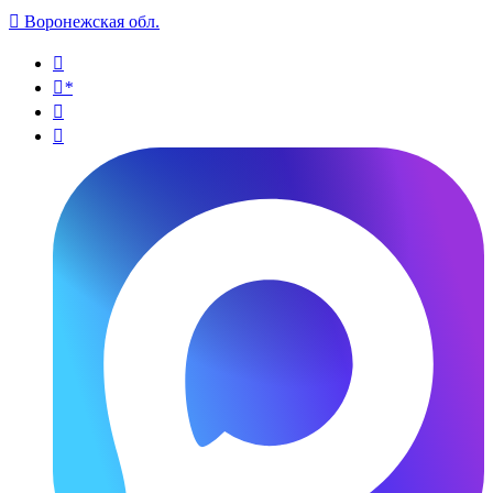

Воронежская обл.

*

