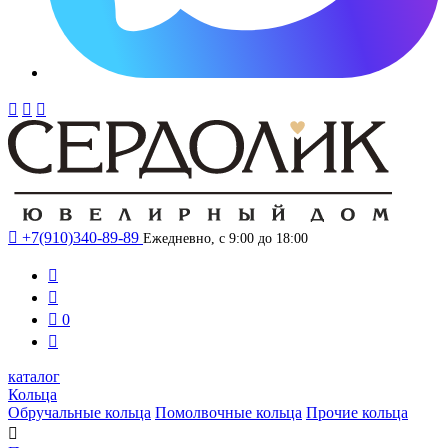




+7(910)340-89-89
Ежедневно, с 9:00 до 18:00



0

каталог
Кольца
Обручальные кольца
Помолвочные кольца
Прочие кольца
