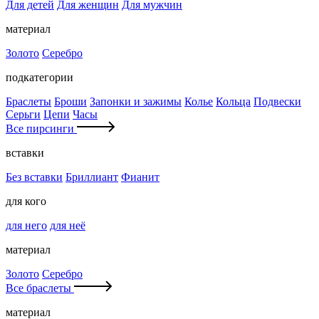
Для детей
Для женщин
Для мужчин
материал
Золото
Серебро
подкатегории
Браслеты
Броши
Запонки и зажимы
Колье
Кольца
Подвески
Серьги
Цепи
Часы
Все пирсинги
вставки
Без вставки
Бриллиант
Фианит
для кого
для него
для неё
материал
Золото
Серебро
Все браслеты
материал