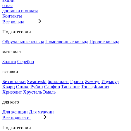
акции
о нас
доставка и оплата
Контакты
Все кольца
Подкатегории
Обручальные кольца
Помолвочные кольца
Прочие кольца
материал
Золото
Серебро
вставки
Без вставки
Swarovski
бриллиант
Гранат
Жемчуг
Изумруд
Кварц
Оникс
Рубин
Сапфир
Танзанит
Топаз
Фианит
Хризолит
Хрусталь
Эмаль
для кого
Для женщин
Для мужчин
Все подвески
Подкатегории