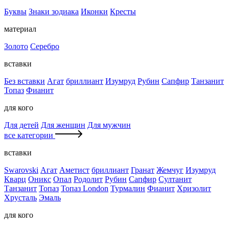
Буквы
Знаки зодиака
Иконки
Кресты
материал
Золото
Серебро
вставки
Без вставки
Агат
бриллиант
Изумруд
Рубин
Сапфир
Танзанит
Топаз
Фианит
для кого
Для детей
Для женщин
Для мужчин
все категории
вставки
Swarovski
Агат
Аметист
бриллиант
Гранат
Жемчуг
Изумруд
Кварц
Оникс
Опал
Родолит
Рубин
Сапфир
Султанит
Танзанит
Топаз
Топаз London
Турмалин
Фианит
Хризолит
Хрусталь
Эмаль
для кого