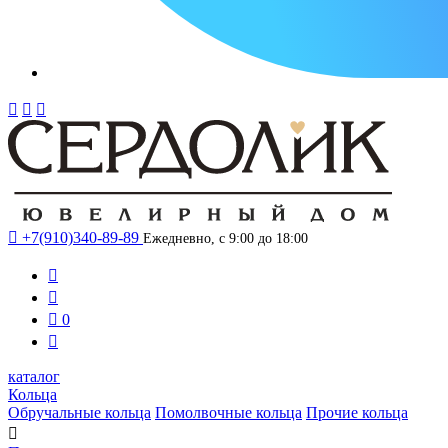




+7(910)340-89-89
Ежедневно, с 9:00 до 18:00



0

каталог
Кольца
Обручальные кольца
Помолвочные кольца
Прочие кольца
