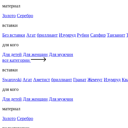
материал
Золото
Серебро
вставки
Без вставки
Агат
бриллиант
Изумруд
Рубин
Сапфир
Танзанит
для кого
Для детей
Для женщин
Для мужчин
все категории
вставки
Swarovski
Агат
Аметист
бриллиант
Гранат
Жемчуг
Изумруд
Кв
для кого
Для детей
Для женщин
Для мужчин
материал
Золото
Серебро