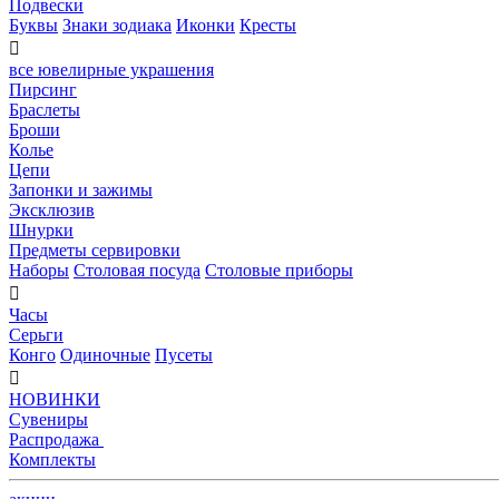
Подвески
Буквы
Знаки зодиака
Иконки
Кресты

все ювелирные украшения
Пирсинг
Браслеты
Броши
Колье
Цепи
Запонки и зажимы
Эксклюзив
Шнурки
Предметы сервировки
Наборы
Столовая посуда
Столовые приборы

Часы
Серьги
Конго
Одиночные
Пусеты

НОВИНКИ
Сувениры
Распродажа
Комплекты