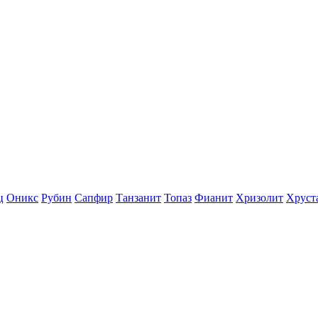
ц
Оникс
Рубин
Сапфир
Танзанит
Топаз
Фианит
Хризолит
Хруст