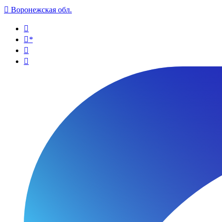

Воронежская обл.

*

