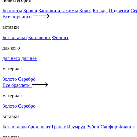
подкатегории
Браслеты
Броши
Запонки и зажимы
Колье
Кольца
Подвески
Се
Все пирсинги
вставки
Без вставки
Бриллиант
Фианит
для кого
для него
для неё
материал
Золото
Серебро
Все браслеты
материал
Золото
Серебро
вставки
Без вставки
бриллиант
Гранат
Изумруд
Рубин
Сапфир
Фианит