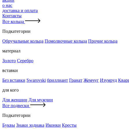
акции
о нас
доставка и оплата
Контакты
Все кольца
Подкатегории
Обручальные кольца
Помолвочные кольца
Прочие кольца
материал
Золото
Серебро
вставки
Без вставки
Swarovski
бриллиант
Гранат
Жемчуг
Изумруд
Квар
для кого
Для женщин
Для мужчин
Все подвески
Подкатегории
Буквы
Знаки зодиака
Иконки
Кресты