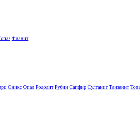
Топаз
Фианит
арц
Оникс
Опал
Родолит
Рубин
Сапфир
Султанит
Танзанит
Топ