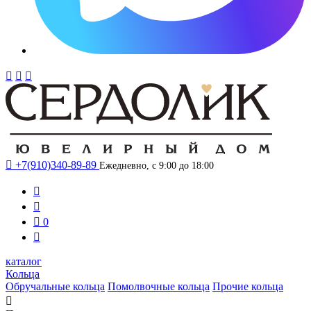




+7(910)340-89-89
Ежедневно, с 9:00 до 18:00



0

каталог
Кольца
Обручальные кольца
Помолвочные кольца
Прочие кольца
