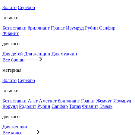
Золото
Серебро
вставки
Без вставки
бриллиант
Гранат
Изумруд
Рубин
Сапфир
Фианит
для кого
Для детей
Для женщин
Для мужчин
Все броши
материал
Золото
Серебро
вставки
Без вставки
Агат
Аметист
бриллиант
Гранат
Жемчуг
Изумруд
Корунд
Родолит
Рубин
Сапфир
Топаз
Фианит
Эмаль
для кого
Для женщин
Все колье