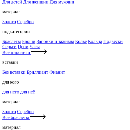
Для детей
Для женщин
Для мужчин
материал
Золото
Серебро
подкатегории
Браслеты
Броши
Запонки и зажимы
Колье
Кольца
Подвески
Серьги
Цепи
Часы
Все пирсинги
вставки
Без вставки
Бриллиант
Фианит
для кого
для него
для неё
материал
Золото
Серебро
Все браслеты
материал