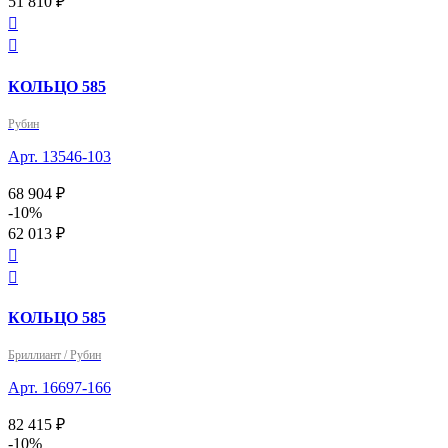
51 810 ₽


КОЛЬЦО 585
Рубин
Арт. 13546-103
68 904 ₽
-10%
62 013 ₽


КОЛЬЦО 585
Бриллиант / Рубин
Арт. 16697-166
82 415 ₽
-10%