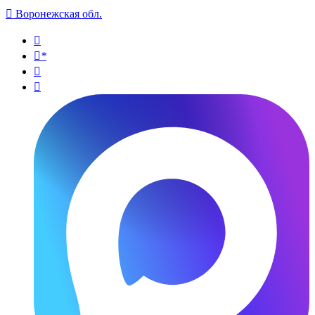

Воронежская обл.

*

