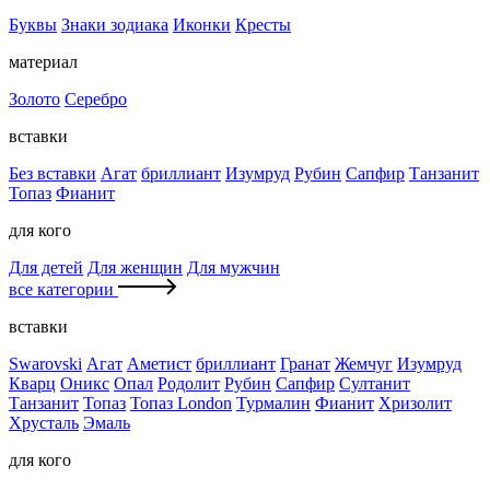
Буквы
Знаки зодиака
Иконки
Кресты
материал
Золото
Серебро
вставки
Без вставки
Агат
бриллиант
Изумруд
Рубин
Сапфир
Танзанит
Топаз
Фианит
для кого
Для детей
Для женщин
Для мужчин
все категории
вставки
Swarovski
Агат
Аметист
бриллиант
Гранат
Жемчуг
Изумруд
Кварц
Оникс
Опал
Родолит
Рубин
Сапфир
Султанит
Танзанит
Топаз
Топаз London
Турмалин
Фианит
Хризолит
Хрусталь
Эмаль
для кого