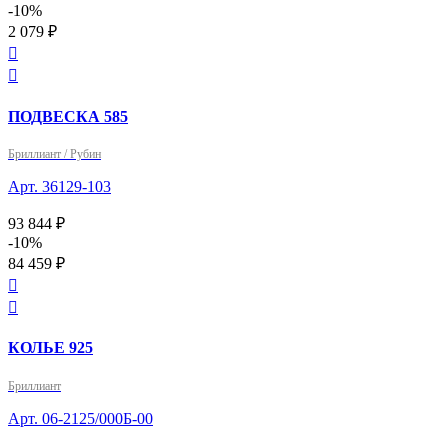
-10%
2 079 ₽


ПОДВЕСКА 585
Бриллиант / Рубин
Арт. 36129-103
93 844 ₽
-10%
84 459 ₽


КОЛЬЕ 925
Бриллиант
Арт. 06-2125/000Б-00