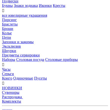
Подвески
Буквы
Знаки зодиака
Иконки
Кресты

все ювелирные украшения
Пирсинг
Браслеты
Броши
Колье
Цепи
Запонки и зажимы
Эксклюзив
Шнурки
Предметы сервировки
Наборы
Столовая посуда
Столовые приборы

Часы
Серьги
Конго
Одиночные
Пусеты

НОВИНКИ
Сувениры
Распродажа
Комплекты