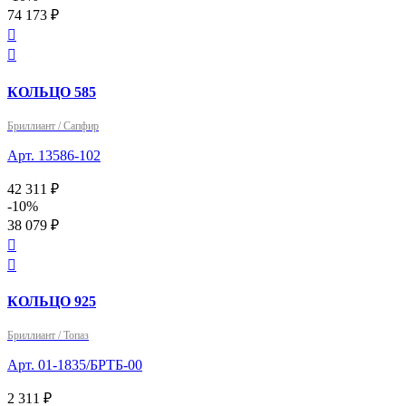
74 173 ₽


КОЛЬЦО 585
Бриллиант / Сапфир
Арт. 13586-102
42 311 ₽
-10%
38 079 ₽


КОЛЬЦО 925
Бриллиант / Топаз
Арт. 01-1835/БРТБ-00
2 311 ₽