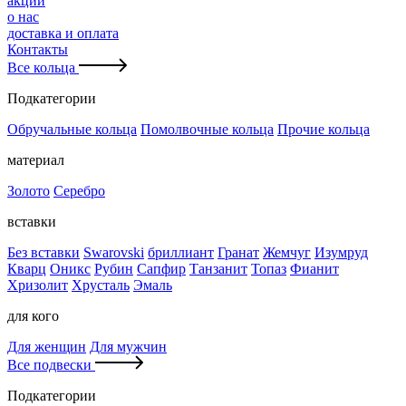
акции
о нас
доставка и оплата
Контакты
Все кольца
Подкатегории
Обручальные кольца
Помолвочные кольца
Прочие кольца
материал
Золото
Серебро
вставки
Без вставки
Swarovski
бриллиант
Гранат
Жемчуг
Изумруд
Кварц
Оникс
Рубин
Сапфир
Танзанит
Топаз
Фианит
Хризолит
Хрусталь
Эмаль
для кого
Для женщин
Для мужчин
Все подвески
Подкатегории