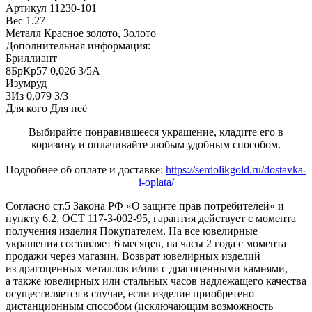
Артикул
11230-101
Вес
1.27
Металл
Красное золото, Золото
Дополнительная информация:
Бриллиант

8БрКр57 0,026 3/5А

Изумруд

3Из 0,079 3/3
Для кого
Для неё
Выбирайте понравившееся украшение, кладите его в
коризину и оплачивайте любым удобным способом.
Подробнее об оплате и доставке:
https://serdolikgold.ru/dostavka-
i-oplata/
Согласно ст.5 Закона РФ «О защите прав потребителей» и
пункту 6.2. ОСТ 117-3-002-95, гарантия действует с момента
получения изделия Покупателем. На все ювелирные
украшения составляет 6 месяцев, на часы 2 года с момента
продажи через магазин. Возврат ювелирных изделий
из драгоценных металлов и/или с драгоценными камнями,
а также ювелирных или стальных часов надлежащего качества
осуществляется в случае, если изделие приобретено
дистанционным способом (исключающим возможность