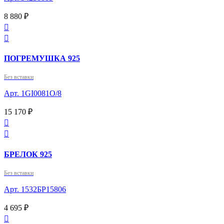
8 880 ₽


ПОГРЕМУШКА 925
Без вставки
Арт. 1GI0081О/8
15 170 ₽


БРЕЛОК 925
Без вставки
Арт. 1532БР15806
4 695 ₽
