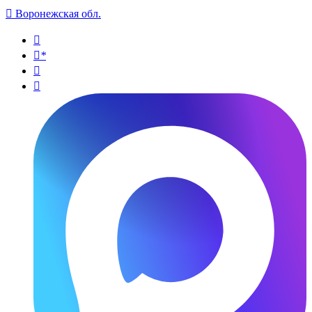

Воронежская обл.

*

