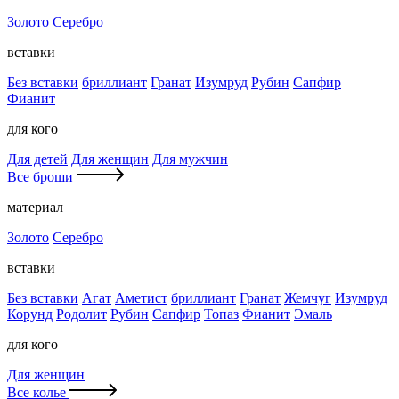
Золото
Серебро
вставки
Без вставки
бриллиант
Гранат
Изумруд
Рубин
Сапфир
Фианит
для кого
Для детей
Для женщин
Для мужчин
Все броши
материал
Золото
Серебро
вставки
Без вставки
Агат
Аметист
бриллиант
Гранат
Жемчуг
Изумруд
Корунд
Родолит
Рубин
Сапфир
Топаз
Фианит
Эмаль
для кого
Для женщин
Все колье