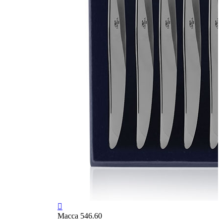

Масса
546.60