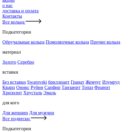
акции
о нас
доставка и оплата
Контакты
Все кольца
Подкатегории
Обручальные кольца
Помолвочные кольца
Прочие кольца
материал
Золото
Серебро
вставки
Без вставки
Swarovski
бриллиант
Гранат
Жемчуг
Изумруд
Кварц
Оникс
Рубин
Сапфир
Танзанит
Топаз
Фианит
Хризолит
Хрусталь
Эмаль
для кого
Для женщин
Для мужчин
Все подвески
Подкатегории