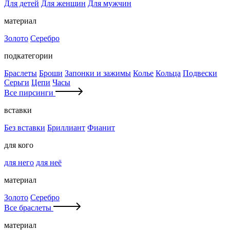
Для детей
Для женщин
Для мужчин
материал
Золото
Серебро
подкатегории
Браслеты
Броши
Запонки и зажимы
Колье
Кольца
Подвески
Серьги
Цепи
Часы
Все пирсинги
вставки
Без вставки
Бриллиант
Фианит
для кого
для него
для неё
материал
Золото
Серебро
Все браслеты
материал