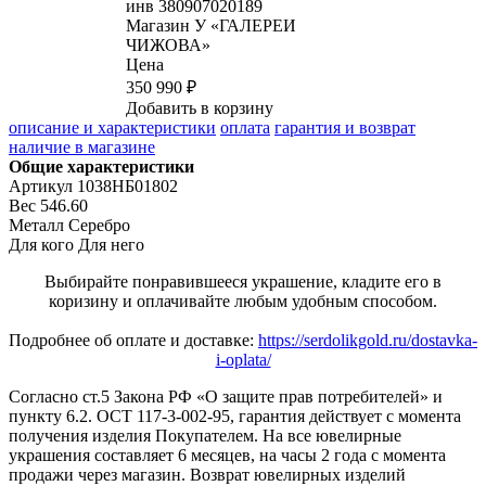
инв
380907020189
Магазин
У «ГАЛЕРЕИ
ЧИЖОВА»
Цена
350 990 ₽
Добавить в корзину
описание и характеристики
оплата
гарантия и возврат
наличие в магазине
Общие характеристики
Артикул
1038НБ01802
Вес
546.60
Металл
Серебро
Для кого
Для него
Выбирайте понравившееся украшение, кладите его в
коризину и оплачивайте любым удобным способом.
Подробнее об оплате и доставке:
https://serdolikgold.ru/dostavka-
i-oplata/
Согласно ст.5 Закона РФ «О защите прав потребителей» и
пункту 6.2. ОСТ 117-3-002-95, гарантия действует с момента
получения изделия Покупателем. На все ювелирные
украшения составляет 6 месяцев, на часы 2 года с момента
продажи через магазин. Возврат ювелирных изделий