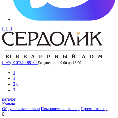




+7(910)340-89-89
Ежедневно, с 9:00 до 18:00



0

каталог
Кольца
Обручальные кольца
Помолвочные кольца
Прочие кольца
