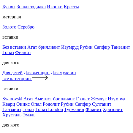
Буквы
Знаки зодиака
Иконки
Кресты
материал
Золото
Серебро
вставки
Без вставки
Агат
бриллиант
Изумруд
Рубин
Сапфир
Танзанит
Топаз
Фианит
для кого
Для детей
Для женщин
Для мужчин
все категории
вставки
Swarovski
Агат
Аметист
бриллиант
Гранат
Жемчуг
Изумруд
Кварц
Оникс
Опал
Родолит
Рубин
Сапфир
Султанит
Танзанит
Топаз
Топаз London
Турмалин
Фианит
Хризолит
Хрусталь
Эмаль
для кого