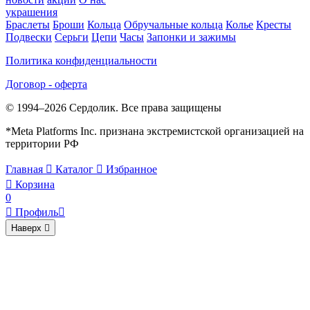
украшения
Браслеты
Броши
Кольца
Обручальные кольца
Колье
Кресты
Подвески
Серьги
Цепи
Часы
Запонки и зажимы
Политика конфиденциальности
Договор - оферта
© 1994–2026 Сердолик. Все права защищены
*Meta Platforms Inc. признана экстремистской организацией на
территории РФ
Главная

Каталог

Избранное

Корзина
0

Профиль

Наверх
