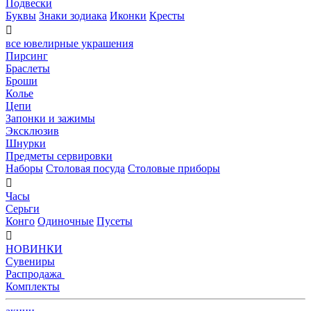
Подвески
Буквы
Знаки зодиака
Иконки
Кресты

все ювелирные украшения
Пирсинг
Браслеты
Броши
Колье
Цепи
Запонки и зажимы
Эксклюзив
Шнурки
Предметы сервировки
Наборы
Столовая посуда
Столовые приборы

Часы
Серьги
Конго
Одиночные
Пусеты

НОВИНКИ
Сувениры
Распродажа
Комплекты