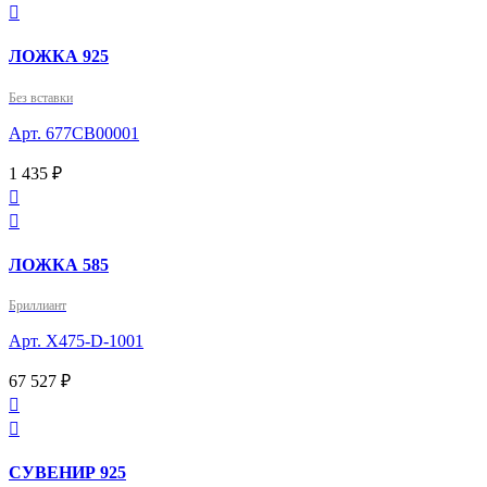

ЛОЖКА 925
Без вставки
Арт. 677СВ00001
1 435 ₽


ЛОЖКА 585
Бриллиант
Арт. X475-D-1001
67 527 ₽


СУВЕНИР 925