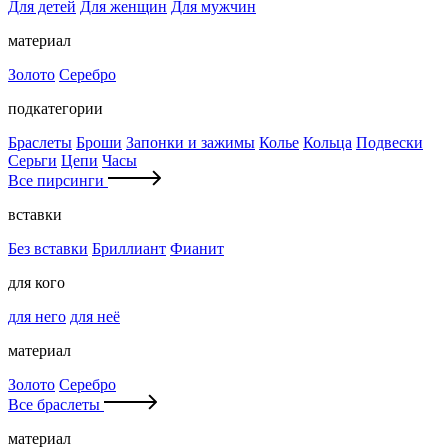
Для детей
Для женщин
Для мужчин
материал
Золото
Серебро
подкатегории
Браслеты
Броши
Запонки и зажимы
Колье
Кольца
Подвески
Серьги
Цепи
Часы
Все пирсинги
вставки
Без вставки
Бриллиант
Фианит
для кого
для него
для неё
материал
Золото
Серебро
Все браслеты
материал