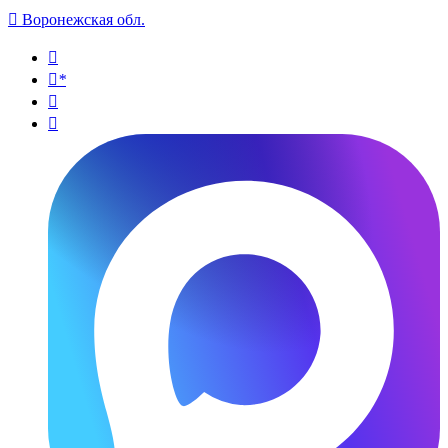

Воронежская обл.

*

