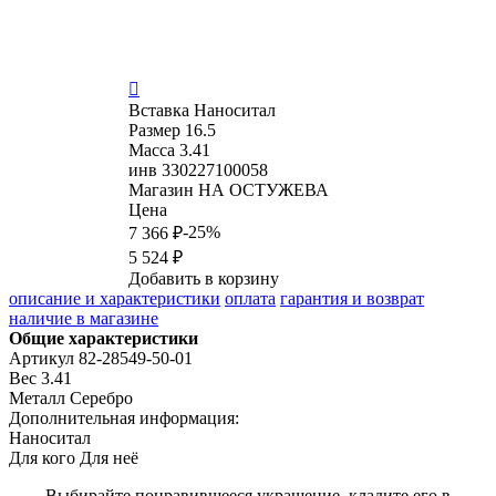

Вставка
Наноситал
Размер
16.5
Масса
3.41
инв
330227100058
Магазин
НА ОСТУЖЕВА
Цена
-25%
7 366 ₽
5 524 ₽
Добавить в корзину
описание и характеристики
оплата
гарантия и возврат
наличие в магазине
Общие характеристики
Артикул
82-28549-50-01
Вес
3.41
Металл
Серебро
Дополнительная информация:
Наноситал
Для кого
Для неё
Выбирайте понравившееся украшение, кладите его в