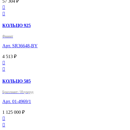
57 304 ₽


КОЛЬЦО 925
Фианит
Арт. SR36648-BY
4 513 ₽


КОЛЬЦО 585
Бриллиант / Изумруд
Арт. 01-4969/1
1 125 000 ₽

