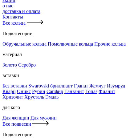
акции
о нас
доставка и оплата
Контакты
Все кольца
Подкатегории
Обручальные кольца
Помолвочные кольца
Прочие кольца
материал
Золото
Серебро
вставки
Без вставки
Swarovski
бриллиант
Гранат
Жемчуг
Изумруд
Кварц
Оникс
Рубин
Сапфир
Танзанит
Топаз
Фианит
Хризолит
Хрусталь
Эмаль
для кого
Для женщин
Для мужчин
Все подвески
Подкатегории