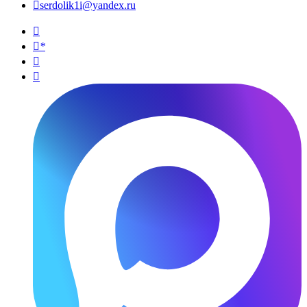

serdolik1i@yandex.ru

*

