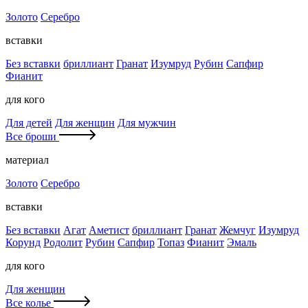
Золото
Серебро
вставки
Без вставки
бриллиант
Гранат
Изумруд
Рубин
Сапфир
Фианит
для кого
Для детей
Для женщин
Для мужчин
Все броши
материал
Золото
Серебро
вставки
Без вставки
Агат
Аметист
бриллиант
Гранат
Жемчуг
Изумруд
Корунд
Родолит
Рубин
Сапфир
Топаз
Фианит
Эмаль
для кого
Для женщин
Все колье