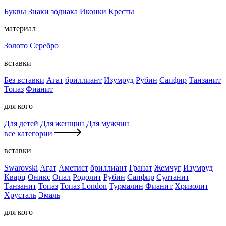
Буквы
Знаки зодиака
Иконки
Кресты
материал
Золото
Серебро
вставки
Без вставки
Агат
бриллиант
Изумруд
Рубин
Сапфир
Танзанит
Топаз
Фианит
для кого
Для детей
Для женщин
Для мужчин
все категории
вставки
Swarovski
Агат
Аметист
бриллиант
Гранат
Жемчуг
Изумруд
Кварц
Оникс
Опал
Родолит
Рубин
Сапфир
Султанит
Танзанит
Топаз
Топаз London
Турмалин
Фианит
Хризолит
Хрусталь
Эмаль
для кого