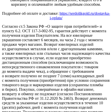
коризину и оплачивайте любым удобным способом.
Подробнее об оплате и доставке:
https://serdolikgold.ru/dostavka-
i-oplata/
Согласно ст.5 Закона РФ «О защите прав потребителей» и
пункту 6.2. ОСТ 117-3-002-95, гарантия действует с момента
получения изделия Покупателем. На все ювелирные
украшения составляет 6 месяцев, на часы 2 года с момента
продажи через магазин. Возврат ювелирных изделий
из драгоценных металлов и/или с драгоценными камнями,
а также ювелирных или стальных часов надлежащего качества
осуществляется в случае, если изделие приобретено
дистанционным способом (исключающим возможность
непосредственного ознакомления покупателя с товаром
до момента выдачи чека), а обращение с требованием
о возврате получено не позднее 7 (семи) календарных дней
с момента получения (приобретения) при условии сохранения
товарного вида и маркировки изделия (сохранены пломбы
и бирки). Покупки, совершённые в офлайн-магазине,
возврату и обмену не подлежат (согласно Постановлению
Правительства РФ от 31.12.2020 № 2463). Возврат денежных
средств за указанные изделия осуществляется в течение 10
(десяти) рабочих дней с момента получения изделий
продавцом. Транспортные расходы продавца при возврате