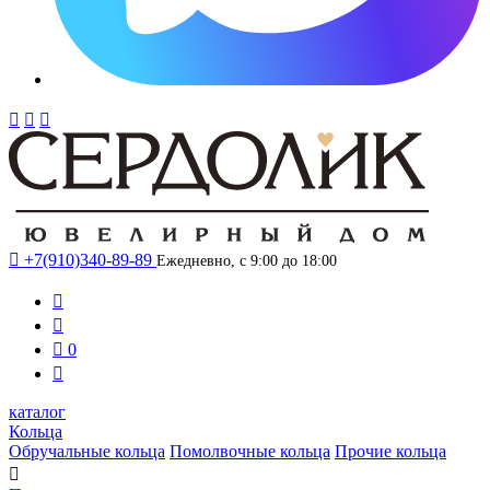




+7(910)340-89-89
Ежедневно, с 9:00 до 18:00



0

каталог
Кольца
Обручальные кольца
Помолвочные кольца
Прочие кольца
