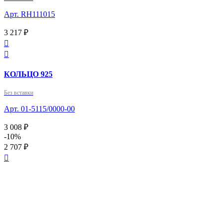
Арт. RH111015
3 217 ₽


КОЛЬЦО 925
Без вставки
Арт. 01-5115/0000-00
3 008 ₽
-10%
2 707 ₽
