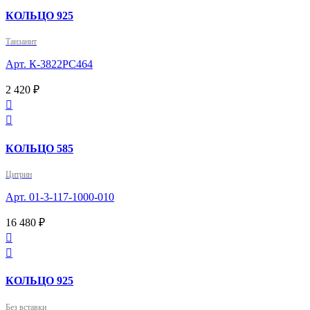
КОЛЬЦО 925
Танзанит
Арт. К-3822РС464
2 420 ₽


КОЛЬЦО 585
Цитрин
Арт. 01-3-117-1000-010
16 480 ₽


КОЛЬЦО 925
Без вставки