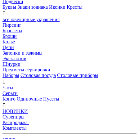
Подвески
Буквы
Знаки зодиака
Иконки
Кресты

все ювелирные украшения
Пирсинг
Браслеты
Броши
Колье
Цепи
Запонки и зажимы
Эксклюзив
Шнурки
Предметы сервировки
Наборы
Столовая посуда
Столовые приборы

Часы
Серьги
Конго
Одиночные
Пусеты

НОВИНКИ
Сувениры
Распродажа
Комплекты