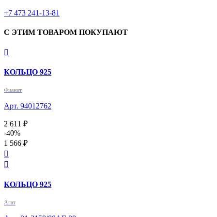
+7 473 241-13-81
С ЭТИМ ТОВАРОМ ПОКУПАЮТ

КОЛЬЦО 925
Фианит
Арт. 94012762
2 611 ₽
-40%
1 566 ₽


КОЛЬЦО 925
Агат