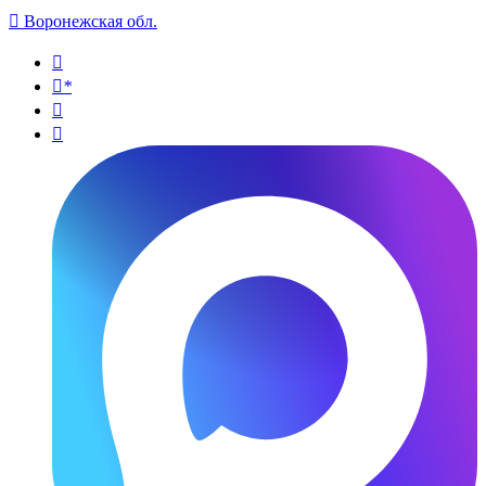

Воронежская обл.

*

