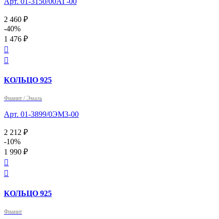
Арт. 01-3150/00АГ-00
2 460 ₽
-40%
1 476 ₽


КОЛЬЦО 925
Фианит / Эмаль
Арт. 01-3899/0ЭМ3-00
2 212 ₽
-10%
1 990 ₽


КОЛЬЦО 925
Фианит