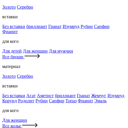
Золото
Серебро
вставки
Без вставки
бриллиант
Гранат
Изумруд
Рубин
Сапфир
Фианит
для кого
Для детей
Для женщин
Для мужчин
Все броши
материал
Золото
Серебро
вставки
Без вставки
Агат
Аметист
бриллиант
Гранат
Жемчуг
Изумруд
Корунд
Родолит
Рубин
Сапфир
Топаз
Фианит
Эмаль
для кого
Для женщин
Все колье