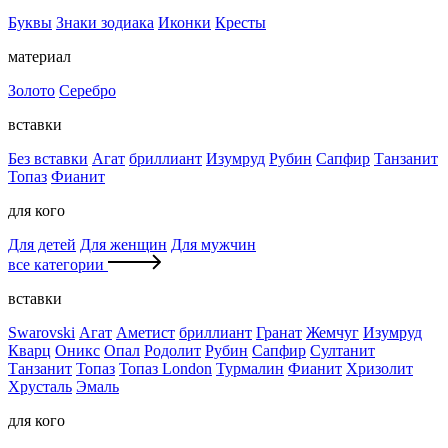
Буквы
Знаки зодиака
Иконки
Кресты
материал
Золото
Серебро
вставки
Без вставки
Агат
бриллиант
Изумруд
Рубин
Сапфир
Танзанит
Топаз
Фианит
для кого
Для детей
Для женщин
Для мужчин
все категории
вставки
Swarovski
Агат
Аметист
бриллиант
Гранат
Жемчуг
Изумруд
Кварц
Оникс
Опал
Родолит
Рубин
Сапфир
Султанит
Танзанит
Топаз
Топаз London
Турмалин
Фианит
Хризолит
Хрусталь
Эмаль
для кого