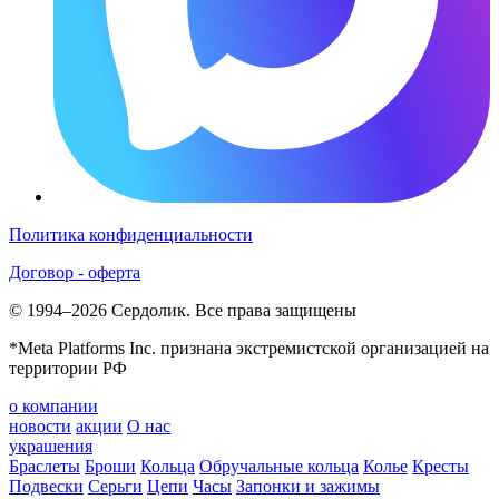
Политика конфиденциальности
Договор - оферта
© 1994–2026 Сердолик. Все права защищены
*Meta Platforms Inc. признана экстремистской организацией на
территории РФ
о компании
новости
акции
О нас
украшения
Браслеты
Броши
Кольца
Обручальные кольца
Колье
Кресты
Подвески
Серьги
Цепи
Часы
Запонки и зажимы