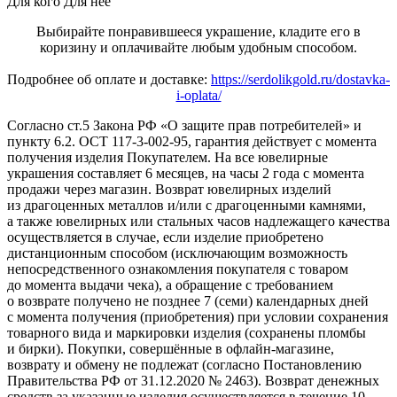
Для кого
Для неё
Выбирайте понравившееся украшение, кладите его в
коризину и оплачивайте любым удобным способом.
Подробнее об оплате и доставке:
https://serdolikgold.ru/dostavka-
i-oplata/
Согласно ст.5 Закона РФ «О защите прав потребителей» и
пункту 6.2. ОСТ 117-3-002-95, гарантия действует с момента
получения изделия Покупателем. На все ювелирные
украшения составляет 6 месяцев, на часы 2 года с момента
продажи через магазин. Возврат ювелирных изделий
из драгоценных металлов и/или с драгоценными камнями,
а также ювелирных или стальных часов надлежащего качества
осуществляется в случае, если изделие приобретено
дистанционным способом (исключающим возможность
непосредственного ознакомления покупателя с товаром
до момента выдачи чека), а обращение с требованием
о возврате получено не позднее 7 (семи) календарных дней
с момента получения (приобретения) при условии сохранения
товарного вида и маркировки изделия (сохранены пломбы
и бирки). Покупки, совершённые в офлайн-магазине,
возврату и обмену не подлежат (согласно Постановлению
Правительства РФ от 31.12.2020 № 2463). Возврат денежных
средств за указанные изделия осуществляется в течение 10