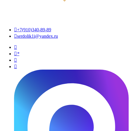

+7(910)340-89-89

serdolik1i@yandex.ru

*

