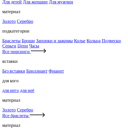
Для детей
Для женщин
Для мужчин
материал
Золото
Серебро
подкатегории
Браслеты
Броши
Запонки и зажимы
Колье
Кольца
Подвески
Серьги
Цепи
Часы
Все пирсинги
вставки
Без вставки
Бриллиант
Фианит
для кого
для него
для неё
материал
Золото
Серебро
Все браслеты
материал