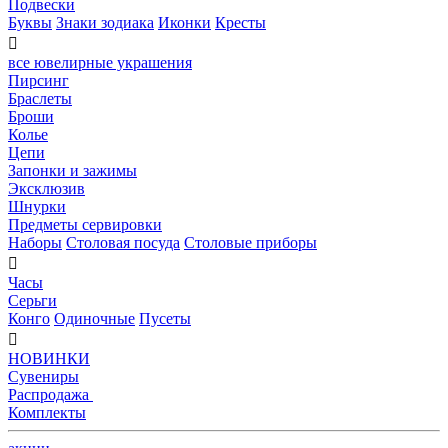
Подвески
Буквы
Знаки зодиака
Иконки
Кресты

все ювелирные украшения
Пирсинг
Браслеты
Броши
Колье
Цепи
Запонки и зажимы
Эксклюзив
Шнурки
Предметы сервировки
Наборы
Столовая посуда
Столовые приборы

Часы
Серьги
Конго
Одиночные
Пусеты

НОВИНКИ
Сувениры
Распродажа
Комплекты