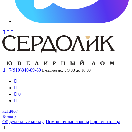




+7(910)340-89-89
Ежедневно, с 9:00 до 18:00



0

каталог
Кольца
Обручальные кольца
Помолвочные кольца
Прочие кольца
