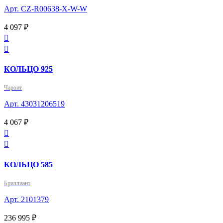
Арт. CZ-R00638-X-W-W
4 097 ₽


КОЛЬЦО 925
Чароит
Арт. 43031206519
4 067 ₽


КОЛЬЦО 585
Бриллиант
Арт. 2101379
236 995 ₽