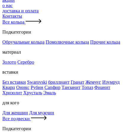
акции
о нас
доставка и оплата
Контакты
Все кольца
Подкатегории
Обручальные кольца
Помолвочные кольца
Прочие кольца
материал
Золото
Серебро
вставки
Без вставки
Swarovski
бриллиант
Гранат
Жемчуг
Изумруд
Кварц
Оникс
Рубин
Сапфир
Танзанит
Топаз
Фианит
Хризолит
Хрусталь
Эмаль
для кого
Для женщин
Для мужчин
Все подвески
Подкатегории