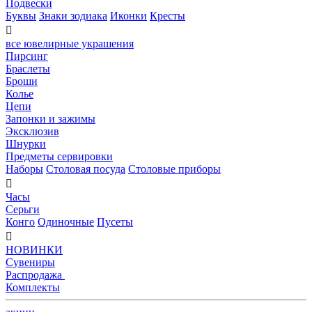
Подвески
Буквы
Знаки зодиака
Иконки
Кресты

все ювелирные украшения
Пирсинг
Браслеты
Броши
Колье
Цепи
Запонки и зажимы
Эксклюзив
Шнурки
Предметы сервировки
Наборы
Столовая посуда
Столовые приборы

Часы
Серьги
Конго
Одиночные
Пусеты

НОВИНКИ
Сувениры
Распродажа
Комплекты