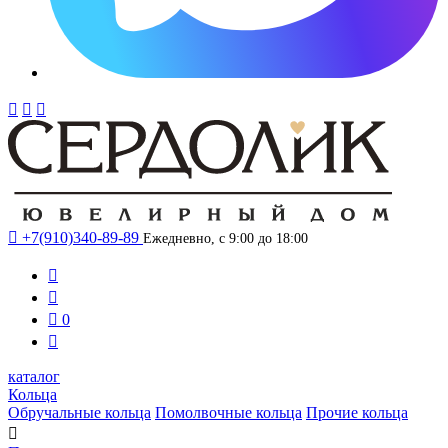




+7(910)340-89-89
Ежедневно, с 9:00 до 18:00



0

каталог
Кольца
Обручальные кольца
Помолвочные кольца
Прочие кольца
