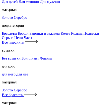
Для детей
Для женщин
Для мужчин
материал
Золото
Серебро
подкатегории
Браслеты
Броши
Запонки и зажимы
Колье
Кольца
Подвески
Серьги
Цепи
Часы
Все пирсинги
вставки
Без вставки
Бриллиант
Фианит
для кого
для него
для неё
материал
Золото
Серебро
Все браслеты
материал