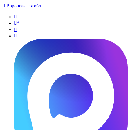

Воронежская обл.

*

