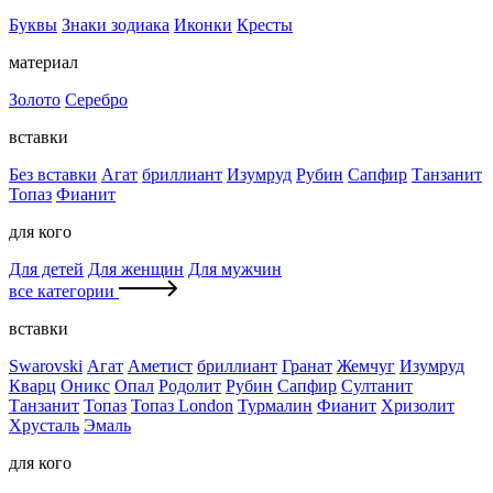
Буквы
Знаки зодиака
Иконки
Кресты
материал
Золото
Серебро
вставки
Без вставки
Агат
бриллиант
Изумруд
Рубин
Сапфир
Танзанит
Топаз
Фианит
для кого
Для детей
Для женщин
Для мужчин
все категории
вставки
Swarovski
Агат
Аметист
бриллиант
Гранат
Жемчуг
Изумруд
Кварц
Оникс
Опал
Родолит
Рубин
Сапфир
Султанит
Танзанит
Топаз
Топаз London
Турмалин
Фианит
Хризолит
Хрусталь
Эмаль
для кого