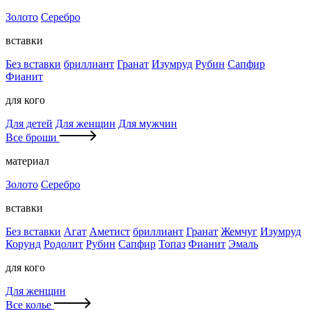
Золото
Серебро
вставки
Без вставки
бриллиант
Гранат
Изумруд
Рубин
Сапфир
Фианит
для кого
Для детей
Для женщин
Для мужчин
Все броши
материал
Золото
Серебро
вставки
Без вставки
Агат
Аметист
бриллиант
Гранат
Жемчуг
Изумруд
Корунд
Родолит
Рубин
Сапфир
Топаз
Фианит
Эмаль
для кого
Для женщин
Все колье