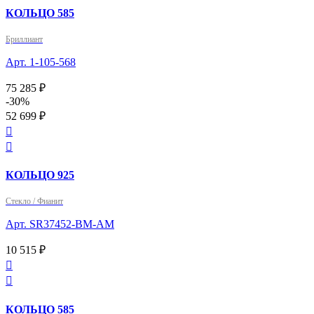
КОЛЬЦО 585
Бриллиант
Арт. 1-105-568
75 285 ₽
-30%
52 699 ₽


КОЛЬЦО 925
Стекло / Фианит
Арт. SR37452-BM-AM
10 515 ₽


КОЛЬЦО 585