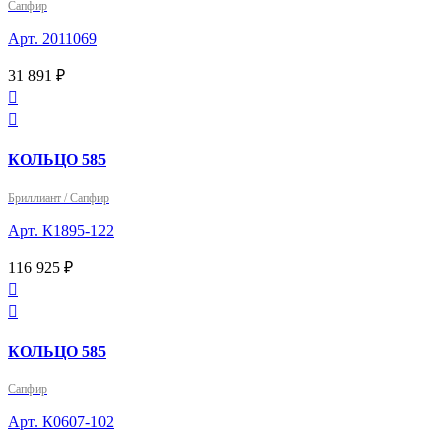
Сапфир
Арт. 2011069
31 891 ₽


КОЛЬЦО 585
Бриллиант / Сапфир
Арт. К1895-122
116 925 ₽


КОЛЬЦО 585
Сапфир
Арт. К0607-102