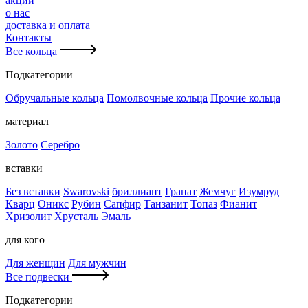
акции
о нас
доставка и оплата
Контакты
Все кольца
Подкатегории
Обручальные кольца
Помолвочные кольца
Прочие кольца
материал
Золото
Серебро
вставки
Без вставки
Swarovski
бриллиант
Гранат
Жемчуг
Изумруд
Кварц
Оникс
Рубин
Сапфир
Танзанит
Топаз
Фианит
Хризолит
Хрусталь
Эмаль
для кого
Для женщин
Для мужчин
Все подвески
Подкатегории