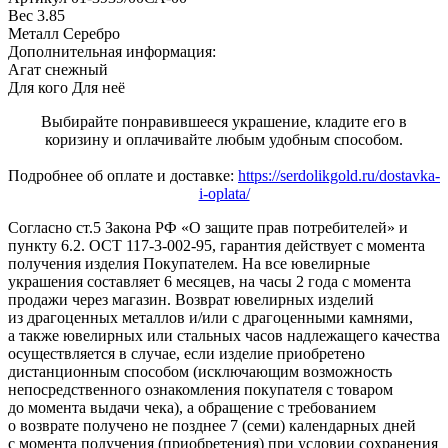
Вес
3.85
Металл
Серебро
Дополнительная информация:
Агат снежный
Для кого
Для неё
Выбирайте понравившееся украшение, кладите его в
коризину и оплачивайте любым удобным способом.
Подробнее об оплате и доставке:
https://serdolikgold.ru/dostavka-
i-oplata/
Согласно ст.5 Закона РФ «О защите прав потребителей» и
пункту 6.2. ОСТ 117-3-002-95, гарантия действует с момента
получения изделия Покупателем. На все ювелирные
украшения составляет 6 месяцев, на часы 2 года с момента
продажи через магазин. Возврат ювелирных изделий
из драгоценных металлов и/или с драгоценными камнями,
а также ювелирных или стальных часов надлежащего качества
осуществляется в случае, если изделие приобретено
дистанционным способом (исключающим возможность
непосредственного ознакомления покупателя с товаром
до момента выдачи чека), а обращение с требованием
о возврате получено не позднее 7 (семи) календарных дней
с момента получения (приобретения) при условии сохранения