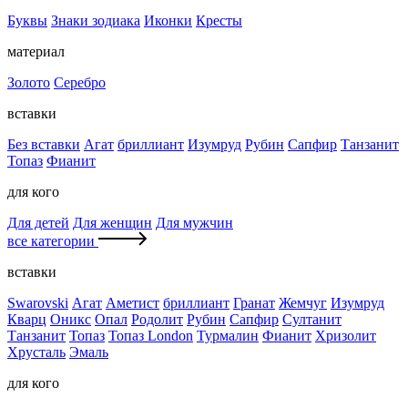
Буквы
Знаки зодиака
Иконки
Кресты
материал
Золото
Серебро
вставки
Без вставки
Агат
бриллиант
Изумруд
Рубин
Сапфир
Танзанит
Топаз
Фианит
для кого
Для детей
Для женщин
Для мужчин
все категории
вставки
Swarovski
Агат
Аметист
бриллиант
Гранат
Жемчуг
Изумруд
Кварц
Оникс
Опал
Родолит
Рубин
Сапфир
Султанит
Танзанит
Топаз
Топаз London
Турмалин
Фианит
Хризолит
Хрусталь
Эмаль
для кого