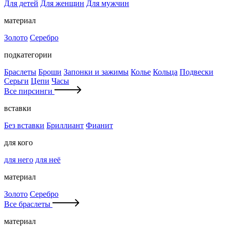
Для детей
Для женщин
Для мужчин
материал
Золото
Серебро
подкатегории
Браслеты
Броши
Запонки и зажимы
Колье
Кольца
Подвески
Серьги
Цепи
Часы
Все пирсинги
вставки
Без вставки
Бриллиант
Фианит
для кого
для него
для неё
материал
Золото
Серебро
Все браслеты
материал