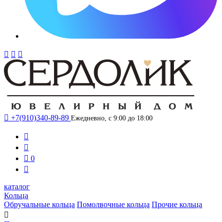




+7(910)340-89-89
Ежедневно, с 9:00 до 18:00



0

каталог
Кольца
Обручальные кольца
Помолвочные кольца
Прочие кольца
