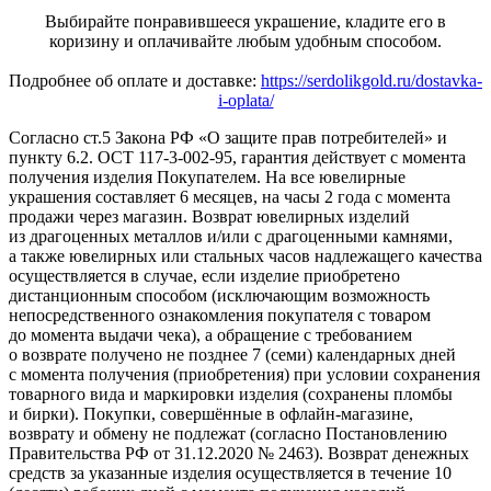
Выбирайте понравившееся украшение, кладите его в
коризину и оплачивайте любым удобным способом.
Подробнее об оплате и доставке:
https://serdolikgold.ru/dostavka-
i-oplata/
Согласно ст.5 Закона РФ «О защите прав потребителей» и
пункту 6.2. ОСТ 117-3-002-95, гарантия действует с момента
получения изделия Покупателем. На все ювелирные
украшения составляет 6 месяцев, на часы 2 года с момента
продажи через магазин. Возврат ювелирных изделий
из драгоценных металлов и/или с драгоценными камнями,
а также ювелирных или стальных часов надлежащего качества
осуществляется в случае, если изделие приобретено
дистанционным способом (исключающим возможность
непосредственного ознакомления покупателя с товаром
до момента выдачи чека), а обращение с требованием
о возврате получено не позднее 7 (семи) календарных дней
с момента получения (приобретения) при условии сохранения
товарного вида и маркировки изделия (сохранены пломбы
и бирки). Покупки, совершённые в офлайн-магазине,
возврату и обмену не подлежат (согласно Постановлению
Правительства РФ от 31.12.2020 № 2463). Возврат денежных
средств за указанные изделия осуществляется в течение 10