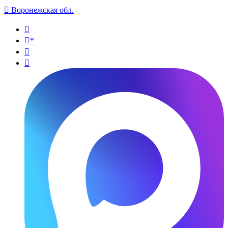

Воронежская обл.

*

