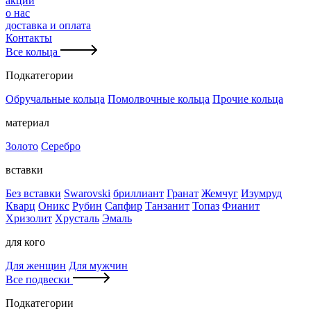
акции
о нас
доставка и оплата
Контакты
Все кольца
Подкатегории
Обручальные кольца
Помолвочные кольца
Прочие кольца
материал
Золото
Серебро
вставки
Без вставки
Swarovski
бриллиант
Гранат
Жемчуг
Изумруд
Кварц
Оникс
Рубин
Сапфир
Танзанит
Топаз
Фианит
Хризолит
Хрусталь
Эмаль
для кого
Для женщин
Для мужчин
Все подвески
Подкатегории