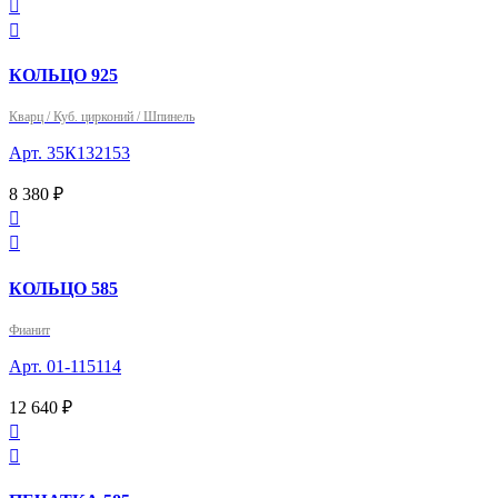


КОЛЬЦО 925
Кварц / Куб. цирконий / Шпинель
Арт. 35К132153
8 380 ₽


КОЛЬЦО 585
Фианит
Арт. 01-115114
12 640 ₽

