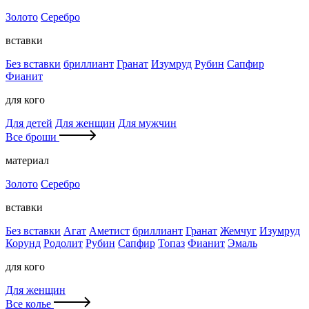
Золото
Серебро
вставки
Без вставки
бриллиант
Гранат
Изумруд
Рубин
Сапфир
Фианит
для кого
Для детей
Для женщин
Для мужчин
Все броши
материал
Золото
Серебро
вставки
Без вставки
Агат
Аметист
бриллиант
Гранат
Жемчуг
Изумруд
Корунд
Родолит
Рубин
Сапфир
Топаз
Фианит
Эмаль
для кого
Для женщин
Все колье