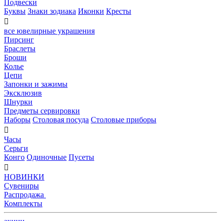
Подвески
Буквы
Знаки зодиака
Иконки
Кресты

все ювелирные украшения
Пирсинг
Браслеты
Броши
Колье
Цепи
Запонки и зажимы
Эксклюзив
Шнурки
Предметы сервировки
Наборы
Столовая посуда
Столовые приборы

Часы
Серьги
Конго
Одиночные
Пусеты

НОВИНКИ
Сувениры
Распродажа
Комплекты