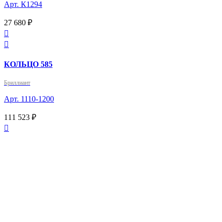
Арт. К1294
27 680 ₽


КОЛЬЦО 585
Бриллиант
Арт. 1110-1200
111 523 ₽
