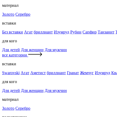
материал
Золото
Серебро
вставки
Без вставки
Агат
бриллиант
Изумруд
Рубин
Сапфир
Танзанит
для кого
Для детей
Для женщин
Для мужчин
все категории
вставки
Swarovski
Агат
Аметист
бриллиант
Гранат
Жемчуг
Изумруд
Кв
для кого
Для детей
Для женщин
Для мужчин
материал
Золото
Серебро