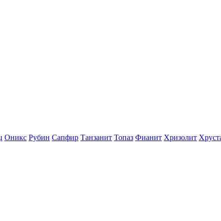
ц
Оникс
Рубин
Сапфир
Танзанит
Топаз
Фианит
Хризолит
Хруст