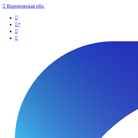

Воронежская обл.

*

