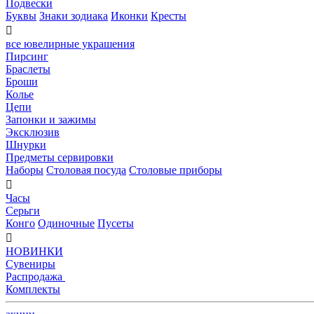
Подвески
Буквы
Знаки зодиака
Иконки
Кресты

все ювелирные украшения
Пирсинг
Браслеты
Броши
Колье
Цепи
Запонки и зажимы
Эксклюзив
Шнурки
Предметы сервировки
Наборы
Столовая посуда
Столовые приборы

Часы
Серьги
Конго
Одиночные
Пусеты

НОВИНКИ
Сувениры
Распродажа
Комплекты