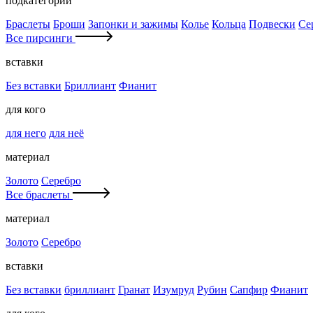
подкатегории
Браслеты
Броши
Запонки и зажимы
Колье
Кольца
Подвески
Се
Все пирсинги
вставки
Без вставки
Бриллиант
Фианит
для кого
для него
для неё
материал
Золото
Серебро
Все браслеты
материал
Золото
Серебро
вставки
Без вставки
бриллиант
Гранат
Изумруд
Рубин
Сапфир
Фианит