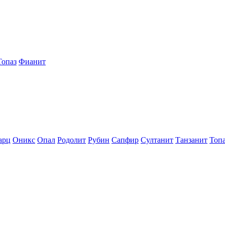
Топаз
Фианит
арц
Оникс
Опал
Родолит
Рубин
Сапфир
Султанит
Танзанит
Топ