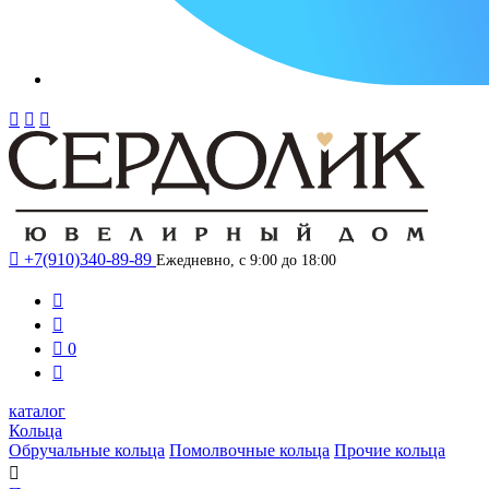




+7(910)340-89-89
Ежедневно, с 9:00 до 18:00



0

каталог
Кольца
Обручальные кольца
Помолвочные кольца
Прочие кольца
