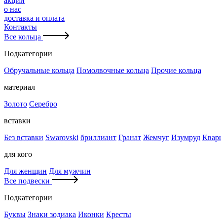
акции
о нас
доставка и оплата
Контакты
Все кольца
Подкатегории
Обручальные кольца
Помолвочные кольца
Прочие кольца
материал
Золото
Серебро
вставки
Без вставки
Swarovski
бриллиант
Гранат
Жемчуг
Изумруд
Квар
для кого
Для женщин
Для мужчин
Все подвески
Подкатегории
Буквы
Знаки зодиака
Иконки
Кресты