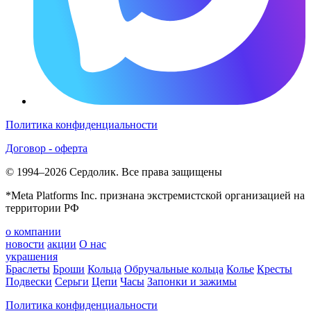
Политика конфиденциальности
Договор - оферта
© 1994–2026 Сердолик. Все права защищены
*Meta Platforms Inc. признана экстремистской организацией на
территории РФ
о компании
новости
акции
О нас
украшения
Браслеты
Броши
Кольца
Обручальные кольца
Колье
Кресты
Подвески
Серьги
Цепи
Часы
Запонки и зажимы
Политика конфиденциальности