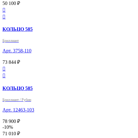
50 100 ₽


КОЛЬЦО 585
Бриллиант
Арт. 3758-110
73 844 ₽


КОЛЬЦО 585
Бриллиант / Рубин
Арт. 12463-103
78 900 ₽
-10%
71 010 ₽