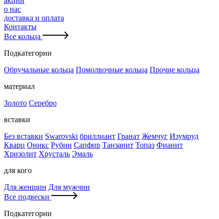
акции
о нас
доставка и оплата
Контакты
Все кольца
Подкатегории
Обручальные кольца
Помолвочные кольца
Прочие кольца
материал
Золото
Серебро
вставки
Без вставки
Swarovski
бриллиант
Гранат
Жемчуг
Изумруд
Кварц
Оникс
Рубин
Сапфир
Танзанит
Топаз
Фианит
Хризолит
Хрусталь
Эмаль
для кого
Для женщин
Для мужчин
Все подвески
Подкатегории