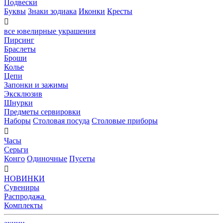
Подвески
Буквы
Знаки зодиака
Иконки
Кресты

все ювелирные украшения
Пирсинг
Браслеты
Броши
Колье
Цепи
Запонки и зажимы
Эксклюзив
Шнурки
Предметы сервировки
Наборы
Столовая посуда
Столовые приборы

Часы
Серьги
Конго
Одиночные
Пусеты

НОВИНКИ
Сувениры
Распродажа
Комплекты