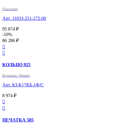
Бриллиант
Арт. 11833-251-272-00
95 874 ₽
-10%
86 286 ₽


КОЛЬЦО 925
Керамика / Фианит
Арт. KI-К17КБ-1Ф/С
8 974 ₽


ПЕЧАТКА 585