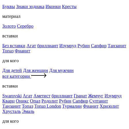
Буквы
Знаки зодиака
Иконки
Кресты
материал
Золото
Серебро
вставки
Без вставки
Агат
бриллиант
Изумруд
Рубин
Сапфир
Танзанит
Топаз
Фианит
для кого
Для детей
Для женщин
Для мужчин
все категории
вставки
Swarovski
Агат
Аметист
бриллиант
Гранат
Жемчуг
Изумруд
Кварц
Оникс
Опал
Родолит
Рубин
Сапфир
Султанит
Танзанит
Топаз
Топаз London
Турмалин
Фианит
Хризолит
Хрусталь
Эмаль
для кого