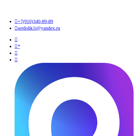

+7(910)340-89-89

serdolik1i@yandex.ru

*

