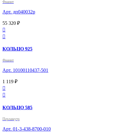
Фианит
Арт. дп040032р
55 320 ₽


КОЛЬЦО 925
Фианит
Арт. 10100110437-501
1 119 ₽


КОЛЬЦО 585
Перламутр
Арт. 01-3-438-8700-010