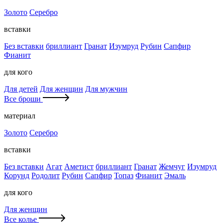
Золото
Серебро
вставки
Без вставки
бриллиант
Гранат
Изумруд
Рубин
Сапфир
Фианит
для кого
Для детей
Для женщин
Для мужчин
Все броши
материал
Золото
Серебро
вставки
Без вставки
Агат
Аметист
бриллиант
Гранат
Жемчуг
Изумруд
Корунд
Родолит
Рубин
Сапфир
Топаз
Фианит
Эмаль
для кого
Для женщин
Все колье