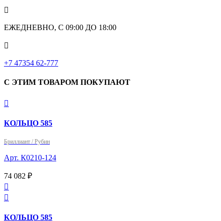

ЕЖЕДНЕВНО, С 09:00 ДО 18:00

‎+7 47354 62-777
С ЭТИМ ТОВАРОМ ПОКУПАЮТ

КОЛЬЦО 585
Бриллиант / Рубин
Арт. К0210-124
74 082 ₽


КОЛЬЦО 585