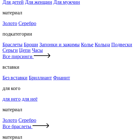
Для детей
Для женщин
Для мужчин
материал
Золото
Серебро
подкатегории
Браслеты
Броши
Запонки и зажимы
Колье
Кольца
Подвески
Серьги
Цепи
Часы
Все пирсинги
вставки
Без вставки
Бриллиант
Фианит
для кого
для него
для неё
материал
Золото
Серебро
Все браслеты
материал