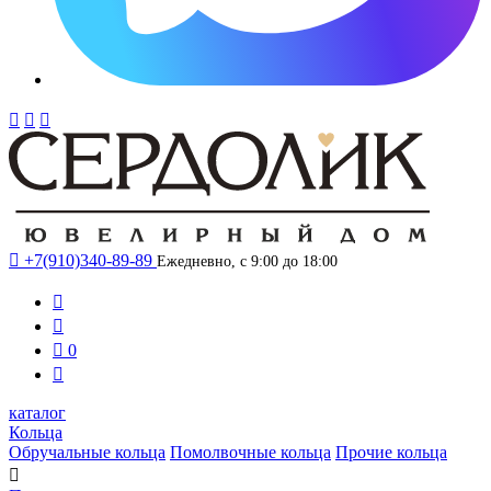




+7(910)340-89-89
Ежедневно, с 9:00 до 18:00



0

каталог
Кольца
Обручальные кольца
Помолвочные кольца
Прочие кольца
