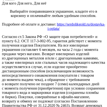
Для кого
Для него, Для неё
Выбирайте понравившееся украшение, кладите его в
коризину и оплачивайте любым удобным способом.
Подробнее об оплате и доставке:
https://serdolikgold.ru/dostavka-
i-oplata/
Согласно ст.5 Закона РФ «О защите прав потребителей» и
пункту 6.2. ОСТ 117-3-002-95, гарантия действует с момента
получения изделия Покупателем. На все ювелирные
украшения составляет 6 месяцев, на часы 2 года с момента
продажи через магазин. Возврат ювелирных изделий
из драгоценных металлов и/или с драгоценными камнями,
а также ювелирных или стальных часов надлежащего качества
осуществляется в случае, если изделие приобретено
дистанционным способом (исключающим возможность
непосредственного ознакомления покупателя с товаром
до момента выдачи чека), а обращение с требованием
о возврате получено не позднее 7 (семи) календарных дней
с момента получения (приобретения) при условии сохранения
товарного вида и маркировки изделия (сохранены пломбы
и бирки). Покупки, совершённые в офлайн-магазине,
возврату и обмену не подлежат (согласно Постановлению
Правительства РФ от 31.12.2020 № 2463). Возврат денежных