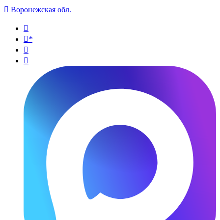

Воронежская обл.

*

