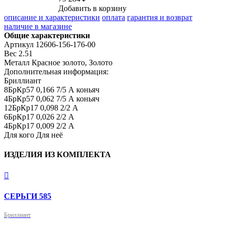
Добавить в корзину
описание и характеристики
оплата
гарантия и возврат
наличие в магазине
Общие характеристики
Артикул
12606-156-176-00
Вес
2.51
Металл
Красное золото, Золото
Дополнительная информация:
Бриллиант

8БрКр57 0,166 7/5 А коньяч

4БрКр57 0,062 7/5 А коньяч

12БрКр17 0,098 2/2 А

6БрКр17 0,026 2/2 А

4БрКр17 0,009 2/2 А
Для кого
Для неё
ИЗДЕЛИЯ ИЗ КОМПЛЕКТА

СЕРЬГИ 585
Бриллиант