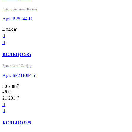
Куб. цирконий / Фианит
Арт. B25344-R
4 043 ₽


КОЛЬЦО 585
Бриллиант / Сапфир
Арт. БР211084гт
30 288 ₽
-30%
21 201 ₽


КОЛЬЦО 925