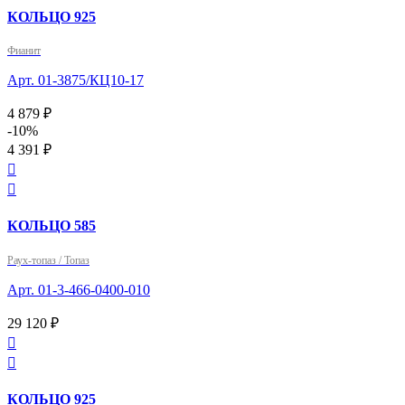
КОЛЬЦО 925
Фианит
Арт. 01-3875/КЦ10-17
4 879 ₽
-10%
4 391 ₽


КОЛЬЦО 585
Раух-топаз / Топаз
Арт. 01-3-466-0400-010
29 120 ₽


КОЛЬЦО 925