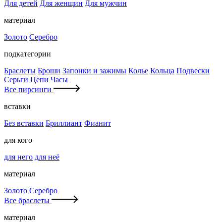
Для детей
Для женщин
Для мужчин
материал
Золото
Серебро
подкатегории
Браслеты
Броши
Запонки и зажимы
Колье
Кольца
Подвески
Серьги
Цепи
Часы
Все пирсинги
вставки
Без вставки
Бриллиант
Фианит
для кого
для него
для неё
материал
Золото
Серебро
Все браслеты
материал