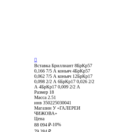

Вставка
Бриллиант 8БрКр57
0,166 7/5 А коньяч 4БрКр57
0,062 7/5 А коньяч 12БрКр17
0,098 2/2 А 6БрКр17 0,026 2/2
А 4БрКр17 0,009 2/2 А
Размер
18
Масса
2.51
инв
350225030041
Магазин
У «ГАЛЕРЕИ
ЧИЖОВА»
Цена
-10%
88 094 ₽
79 284 ₽