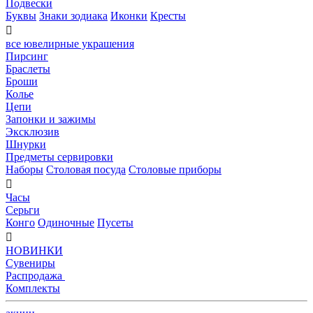
Подвески
Буквы
Знаки зодиака
Иконки
Кресты

все ювелирные украшения
Пирсинг
Браслеты
Броши
Колье
Цепи
Запонки и зажимы
Эксклюзив
Шнурки
Предметы сервировки
Наборы
Столовая посуда
Столовые приборы

Часы
Серьги
Конго
Одиночные
Пусеты

НОВИНКИ
Сувениры
Распродажа
Комплекты