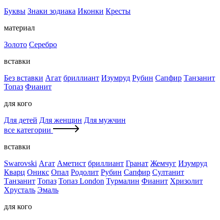
Буквы
Знаки зодиака
Иконки
Кресты
материал
Золото
Серебро
вставки
Без вставки
Агат
бриллиант
Изумруд
Рубин
Сапфир
Танзанит
Топаз
Фианит
для кого
Для детей
Для женщин
Для мужчин
все категории
вставки
Swarovski
Агат
Аметист
бриллиант
Гранат
Жемчуг
Изумруд
Кварц
Оникс
Опал
Родолит
Рубин
Сапфир
Султанит
Танзанит
Топаз
Топаз London
Турмалин
Фианит
Хризолит
Хрусталь
Эмаль
для кого