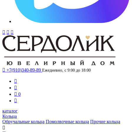




+7(910)340-89-89
Ежедневно, с 9:00 до 18:00



0

каталог
Кольца
Обручальные кольца
Помолвочные кольца
Прочие кольца
