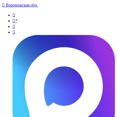

Воронежская обл.

*

