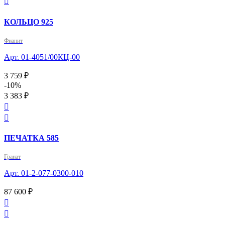

КОЛЬЦО 925
Фианит
Арт. 01-4051/00КЦ-00
3 759 ₽
-10%
3 383 ₽


ПЕЧАТКА 585
Гранат
Арт. 01-2-077-0300-010
87 600 ₽

