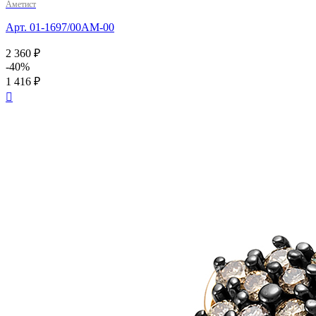
Аметист
Арт. 01-1697/00АМ-00
2 360 ₽
-40%
1 416 ₽
