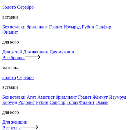
Золото
Серебро
вставки
Без вставки
бриллиант
Гранат
Изумруд
Рубин
Сапфир
Фианит
для кого
Для детей
Для женщин
Для мужчин
Все броши
материал
Золото
Серебро
вставки
Без вставки
Агат
Аметист
бриллиант
Гранат
Жемчуг
Изумруд
Корунд
Родолит
Рубин
Сапфир
Топаз
Фианит
Эмаль
для кого
Для женщин
Все колье