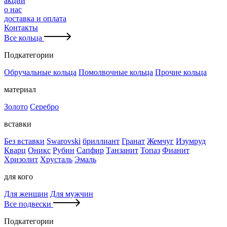
акции
о нас
доставка и оплата
Контакты
Все кольца
Подкатегории
Обручальные кольца
Помолвочные кольца
Прочие кольца
материал
Золото
Серебро
вставки
Без вставки
Swarovski
бриллиант
Гранат
Жемчуг
Изумруд
Кварц
Оникс
Рубин
Сапфир
Танзанит
Топаз
Фианит
Хризолит
Хрусталь
Эмаль
для кого
Для женщин
Для мужчин
Все подвески
Подкатегории