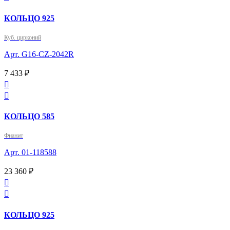
КОЛЬЦО 925
Куб. цирконий
Арт. G16-CZ-2042R
7 433 ₽


КОЛЬЦО 585
Фианит
Арт. 01-118588
23 360 ₽


КОЛЬЦО 925