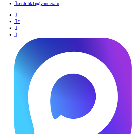

serdolik1i@yandex.ru

*

