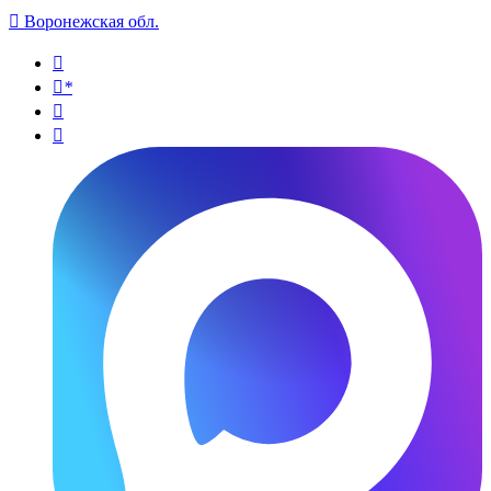

Воронежская обл.

*

