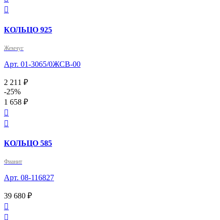

КОЛЬЦО 925
Жемчуг
Арт. 01-3065/0ЖСВ-00
2 211 ₽
-25%
1 658 ₽


КОЛЬЦО 585
Фианит
Арт. 08-116827
39 680 ₽

