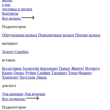
акции
о нас
доставка и оплата
Контакты
Все кольца
Подкатегории
Обручальные кольца
Помолвочные кольца
Прочие кольца
материал
Золото
Серебро
вставки
Без вставки
Swarovski
бриллиант
Гранат
Жемчуг
Изумруд
Кварц
Оникс
Рубин
Сапфир
Танзанит
Топаз
Фианит
Хризолит
Хрусталь
Эмаль
для кого
Для женщин
Для мужчин
Все подвески
Подкатегории