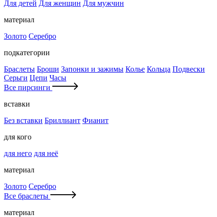
Для детей
Для женщин
Для мужчин
материал
Золото
Серебро
подкатегории
Браслеты
Броши
Запонки и зажимы
Колье
Кольца
Подвески
Серьги
Цепи
Часы
Все пирсинги
вставки
Без вставки
Бриллиант
Фианит
для кого
для него
для неё
материал
Золото
Серебро
Все браслеты
материал