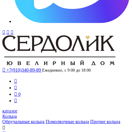




+7(910)340-89-89
Ежедневно, с 9:00 до 18:00



0

каталог
Кольца
Обручальные кольца
Помолвочные кольца
Прочие кольца
