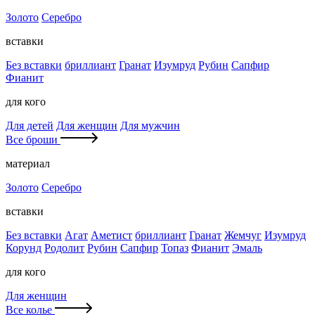
Золото
Серебро
вставки
Без вставки
бриллиант
Гранат
Изумруд
Рубин
Сапфир
Фианит
для кого
Для детей
Для женщин
Для мужчин
Все броши
материал
Золото
Серебро
вставки
Без вставки
Агат
Аметист
бриллиант
Гранат
Жемчуг
Изумруд
Корунд
Родолит
Рубин
Сапфир
Топаз
Фианит
Эмаль
для кого
Для женщин
Все колье