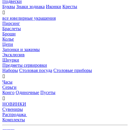
Подвески
Буквы
Знаки зодиака
Иконки
Кресты

все ювелирные украшения
Пирсинг
Браслеты
Броши
Колье
Цепи
Запонки и зажимы
Эксклюзив
Шнурки
Предметы сервировки
Наборы
Столовая посуда
Столовые приборы

Часы
Серьги
Конго
Одиночные
Пусеты

НОВИНКИ
Сувениры
Распродажа
Комплекты