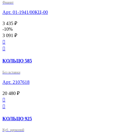
Фианит
Арт. 01-1941/00КЦ-00
3 435 ₽
-10%
3 091 ₽


КОЛЬЦО 585
Без вставки
Арт. 2107618
20 480 ₽


КОЛЬЦО 925
Куб. цирконий