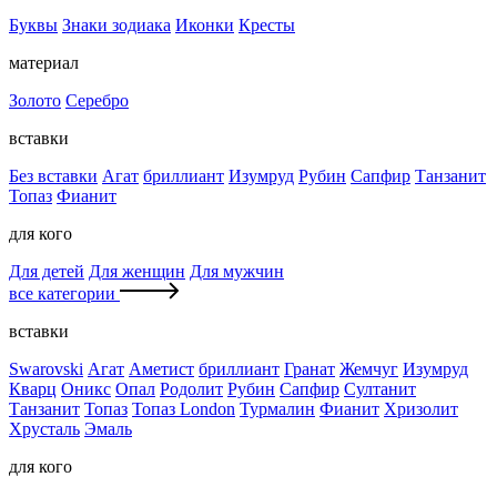
Буквы
Знаки зодиака
Иконки
Кресты
материал
Золото
Серебро
вставки
Без вставки
Агат
бриллиант
Изумруд
Рубин
Сапфир
Танзанит
Топаз
Фианит
для кого
Для детей
Для женщин
Для мужчин
все категории
вставки
Swarovski
Агат
Аметист
бриллиант
Гранат
Жемчуг
Изумруд
Кварц
Оникс
Опал
Родолит
Рубин
Сапфир
Султанит
Танзанит
Топаз
Топаз London
Турмалин
Фианит
Хризолит
Хрусталь
Эмаль
для кого