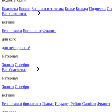
подкатегории
Браслеты
Броши
Запонки и зажимы
Колье
Кольца
Подвески
Се
Все пирсинги
вставки
Без вставки
Бриллиант
Фианит
для кого
для него
для неё
материал
Золото
Серебро
Все браслеты
материал
Золото
Серебро
вставки
Без вставки
бриллиант
Гранат
Изумруд
Рубин
Сапфир
Фианит