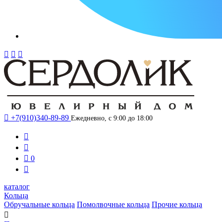




+7(910)340-89-89
Ежедневно, с 9:00 до 18:00



0

каталог
Кольца
Обручальные кольца
Помолвочные кольца
Прочие кольца
