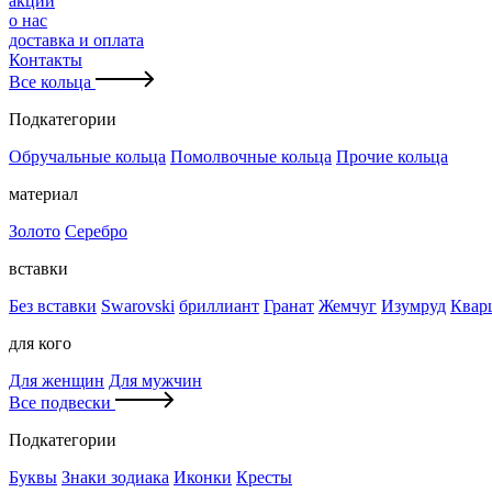
акции
о нас
доставка и оплата
Контакты
Все кольца
Подкатегории
Обручальные кольца
Помолвочные кольца
Прочие кольца
материал
Золото
Серебро
вставки
Без вставки
Swarovski
бриллиант
Гранат
Жемчуг
Изумруд
Квар
для кого
Для женщин
Для мужчин
Все подвески
Подкатегории
Буквы
Знаки зодиака
Иконки
Кресты