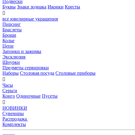
Подвески
Буквы
Знаки зодиака
Иконки
Кресты

все ювелирные украшения
Пирсинг
Браслеты
Броши
Колье
Цепи
Запонки и зажимы
Эксклюзив
Шнурки
Предметы сервировки
Наборы
Столовая посуда
Столовые приборы

Часы
Серьги
Конго
Одиночные
Пусеты

НОВИНКИ
Сувениры
Распродажа
Комплекты