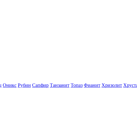
ц
Оникс
Рубин
Сапфир
Танзанит
Топаз
Фианит
Хризолит
Хруст