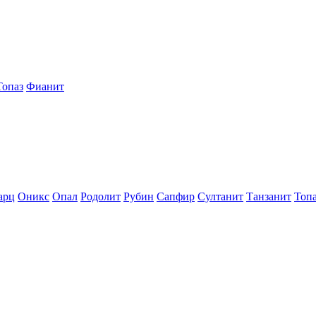
Топаз
Фианит
арц
Оникс
Опал
Родолит
Рубин
Сапфир
Султанит
Танзанит
Топ