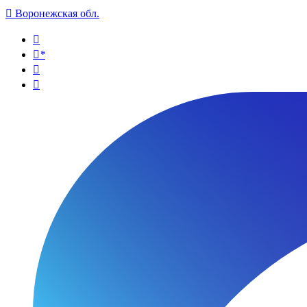

Воронежская обл.

*

