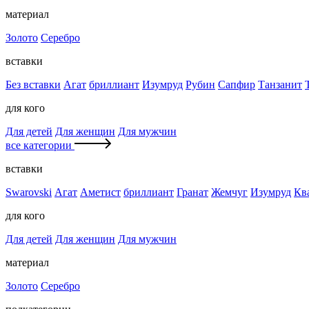
материал
Золото
Серебро
вставки
Без вставки
Агат
бриллиант
Изумруд
Рубин
Сапфир
Танзанит
для кого
Для детей
Для женщин
Для мужчин
все категории
вставки
Swarovski
Агат
Аметист
бриллиант
Гранат
Жемчуг
Изумруд
Кв
для кого
Для детей
Для женщин
Для мужчин
материал
Золото
Серебро