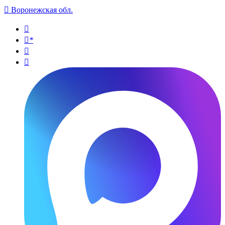

Воронежская обл.

*

