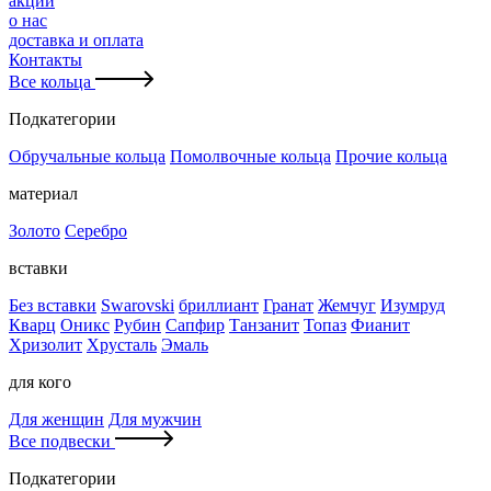
акции
о нас
доставка и оплата
Контакты
Все кольца
Подкатегории
Обручальные кольца
Помолвочные кольца
Прочие кольца
материал
Золото
Серебро
вставки
Без вставки
Swarovski
бриллиант
Гранат
Жемчуг
Изумруд
Кварц
Оникс
Рубин
Сапфир
Танзанит
Топаз
Фианит
Хризолит
Хрусталь
Эмаль
для кого
Для женщин
Для мужчин
Все подвески
Подкатегории