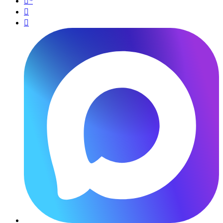
*

