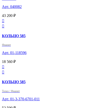
Арт. 040082
43 200 ₽


КОЛЬЦО 585
Фианит
Арт. 01-118596
18 560 ₽


КОЛЬЦО 585
Топаз / Фианит
Арт. 01-3-370-6701-011
52 500 ₽