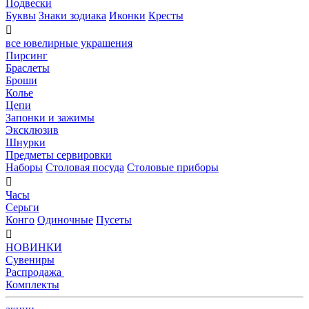
Подвески
Буквы
Знаки зодиака
Иконки
Кресты

все ювелирные украшения
Пирсинг
Браслеты
Броши
Колье
Цепи
Запонки и зажимы
Эксклюзив
Шнурки
Предметы сервировки
Наборы
Столовая посуда
Столовые приборы

Часы
Серьги
Конго
Одиночные
Пусеты

НОВИНКИ
Сувениры
Распродажа
Комплекты