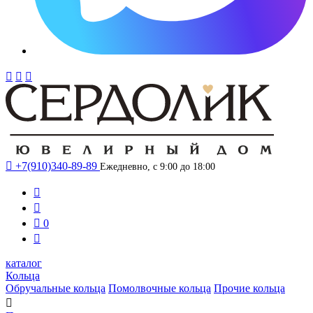




+7(910)340-89-89
Ежедневно, с 9:00 до 18:00



0

каталог
Кольца
Обручальные кольца
Помолвочные кольца
Прочие кольца
