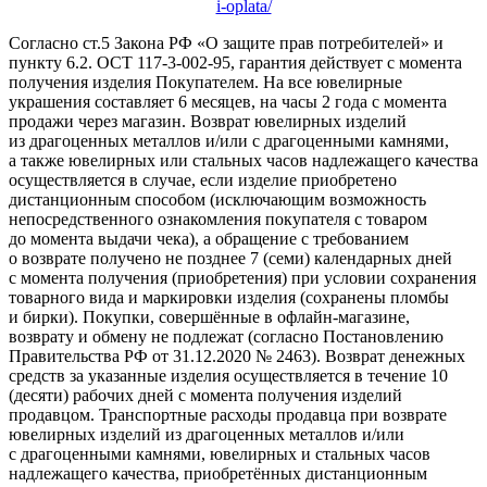
i-oplata/
Согласно ст.5 Закона РФ «О защите прав потребителей» и
пункту 6.2. ОСТ 117-3-002-95, гарантия действует с момента
получения изделия Покупателем. На все ювелирные
украшения составляет 6 месяцев, на часы 2 года с момента
продажи через магазин. Возврат ювелирных изделий
из драгоценных металлов и/или с драгоценными камнями,
а также ювелирных или стальных часов надлежащего качества
осуществляется в случае, если изделие приобретено
дистанционным способом (исключающим возможность
непосредственного ознакомления покупателя с товаром
до момента выдачи чека), а обращение с требованием
о возврате получено не позднее 7 (семи) календарных дней
с момента получения (приобретения) при условии сохранения
товарного вида и маркировки изделия (сохранены пломбы
и бирки). Покупки, совершённые в офлайн-магазине,
возврату и обмену не подлежат (согласно Постановлению
Правительства РФ от 31.12.2020 № 2463). Возврат денежных
средств за указанные изделия осуществляется в течение 10
(десяти) рабочих дней с момента получения изделий
продавцом. Транспортные расходы продавца при возврате
ювелирных изделий из драгоценных металлов и/или
с драгоценными камнями, ювелирных и стальных часов
надлежащего качества, приобретённых дистанционным