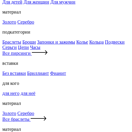
Для детей
Для женщин
Для мужчин
материал
Золото
Серебро
подкатегории
Браслеты
Броши
Запонки и зажимы
Колье
Кольца
Подвески
Серьги
Цепи
Часы
Все пирсинги
вставки
Без вставки
Бриллиант
Фианит
для кого
для него
для неё
материал
Золото
Серебро
Все браслеты
материал