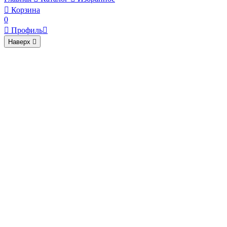

Корзина
0

Профиль

Наверх
