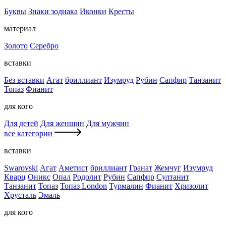
Буквы
Знаки зодиака
Иконки
Кресты
материал
Золото
Серебро
вставки
Без вставки
Агат
бриллиант
Изумруд
Рубин
Сапфир
Танзанит
Топаз
Фианит
для кого
Для детей
Для женщин
Для мужчин
все категории
вставки
Swarovski
Агат
Аметист
бриллиант
Гранат
Жемчуг
Изумруд
Кварц
Оникс
Опал
Родолит
Рубин
Сапфир
Султанит
Танзанит
Топаз
Топаз London
Турмалин
Фианит
Хризолит
Хрусталь
Эмаль
для кого