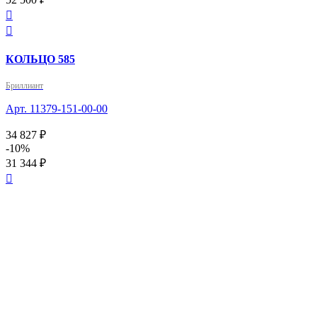


КОЛЬЦО 585
Бриллиант
Арт. 11379-151-00-00
34 827 ₽
-10%
31 344 ₽
