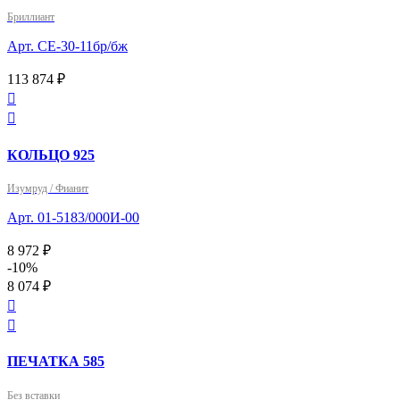
Бриллиант
Арт. СЕ-30-11бр/бж
113 874 ₽


КОЛЬЦО 925
Изумруд / Фианит
Арт. 01-5183/000И-00
8 972 ₽
-10%
8 074 ₽


ПЕЧАТКА 585
Без вставки