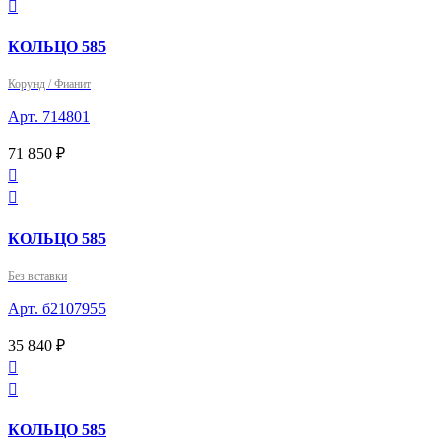

КОЛЬЦО 585
Корунд / Фианит
Арт. 714801
71 850 ₽


КОЛЬЦО 585
Без вставки
Арт. б2107955
35 840 ₽


КОЛЬЦО 585