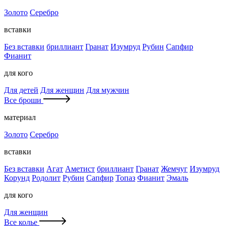
Золото
Серебро
вставки
Без вставки
бриллиант
Гранат
Изумруд
Рубин
Сапфир
Фианит
для кого
Для детей
Для женщин
Для мужчин
Все броши
материал
Золото
Серебро
вставки
Без вставки
Агат
Аметист
бриллиант
Гранат
Жемчуг
Изумруд
Корунд
Родолит
Рубин
Сапфир
Топаз
Фианит
Эмаль
для кого
Для женщин
Все колье