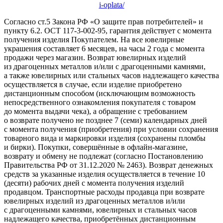
i-oplata/
Согласно ст.5 Закона РФ «О защите прав потребителей» и
пункту 6.2. ОСТ 117-3-002-95, гарантия действует с момента
получения изделия Покупателем. На все ювелирные
украшения составляет 6 месяцев, на часы 2 года с момента
продажи через магазин. Возврат ювелирных изделий
из драгоценных металлов и/или с драгоценными камнями,
а также ювелирных или стальных часов надлежащего качества
осуществляется в случае, если изделие приобретено
дистанционным способом (исключающим возможность
непосредственного ознакомления покупателя с товаром
до момента выдачи чека), а обращение с требованием
о возврате получено не позднее 7 (семи) календарных дней
с момента получения (приобретения) при условии сохранения
товарного вида и маркировки изделия (сохранены пломбы
и бирки). Покупки, совершённые в офлайн-магазине,
возврату и обмену не подлежат (согласно Постановлению
Правительства РФ от 31.12.2020 № 2463). Возврат денежных
средств за указанные изделия осуществляется в течение 10
(десяти) рабочих дней с момента получения изделий
продавцом. Транспортные расходы продавца при возврате
ювелирных изделий из драгоценных металлов и/или
с драгоценными камнями, ювелирных и стальных часов
надлежащего качества, приобретённых дистанционным