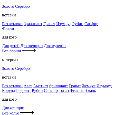
Золото
Серебро
вставки
Без вставки
бриллиант
Гранат
Изумруд
Рубин
Сапфир
Фианит
для кого
Для детей
Для женщин
Для мужчин
Все броши
материал
Золото
Серебро
вставки
Без вставки
Агат
Аметист
бриллиант
Гранат
Жемчуг
Изумруд
Корунд
Родолит
Рубин
Сапфир
Топаз
Фианит
Эмаль
для кого
Для женщин
Все колье