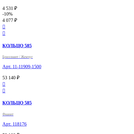
4 531 ₽
-10%
4 077 ₽


КОЛЬЦО 585
Бриллиант / Жемчуг
Арт. 11-11909-1500
53 140 ₽


КОЛЬЦО 585
Фианит
Арт. 118176