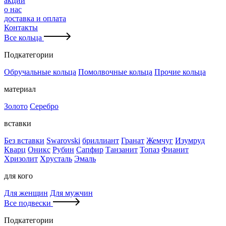
акции
о нас
доставка и оплата
Контакты
Все кольца
Подкатегории
Обручальные кольца
Помолвочные кольца
Прочие кольца
материал
Золото
Серебро
вставки
Без вставки
Swarovski
бриллиант
Гранат
Жемчуг
Изумруд
Кварц
Оникс
Рубин
Сапфир
Танзанит
Топаз
Фианит
Хризолит
Хрусталь
Эмаль
для кого
Для женщин
Для мужчин
Все подвески
Подкатегории