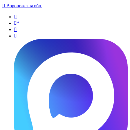

Воронежская обл.

*

