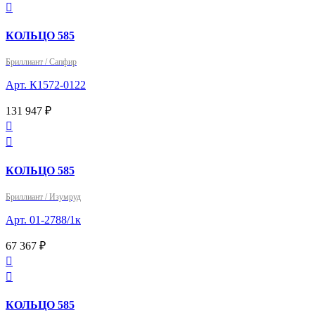

КОЛЬЦО 585
Бриллиант / Сапфир
Арт. К1572-0122
131 947 ₽


КОЛЬЦО 585
Бриллиант / Изумруд
Арт. 01-2788/1к
67 367 ₽


КОЛЬЦО 585