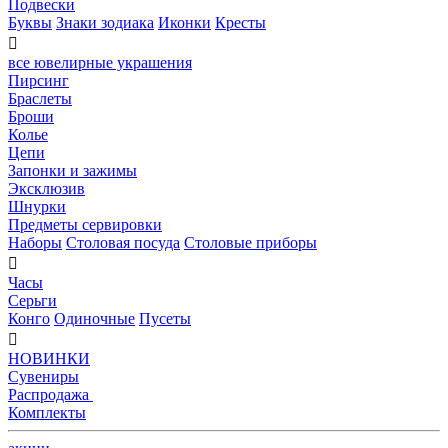
Подвески
Буквы
Знаки зодиака
Иконки
Кресты

все ювелирные украшения
Пирсинг
Браслеты
Броши
Колье
Цепи
Запонки и зажимы
Эксклюзив
Шнурки
Предметы сервировки
Наборы
Столовая посуда
Столовые приборы

Часы
Серьги
Конго
Одиночные
Пусеты

НОВИНКИ
Сувениры
Распродажа
Комплекты