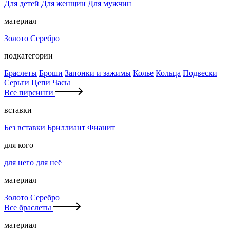
Для детей
Для женщин
Для мужчин
материал
Золото
Серебро
подкатегории
Браслеты
Броши
Запонки и зажимы
Колье
Кольца
Подвески
Серьги
Цепи
Часы
Все пирсинги
вставки
Без вставки
Бриллиант
Фианит
для кого
для него
для неё
материал
Золото
Серебро
Все браслеты
материал