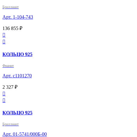
Бриллиант
Арт. 1-104-743
136 855 ₽


КОЛЬЦО 925
Фианит
Арт. с1101270
2 327 ₽


КОЛЬЦО 925
Бриллиант
Арт. 01-5741/000Б-00