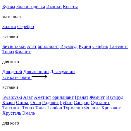
Буквы
Знаки зодиака
Иконки
Кресты
материал
Золото
Серебро
вставки
Без вставки
Агат
бриллиант
Изумруд
Рубин
Сапфир
Танзанит
Топаз
Фианит
для кого
Для детей
Для женщин
Для мужчин
все категории
вставки
Swarovski
Агат
Аметист
бриллиант
Гранат
Жемчуг
Изумруд
Кварц
Оникс
Опал
Родолит
Рубин
Сапфир
Султанит
Танзанит
Топаз
Топаз London
Турмалин
Фианит
Хризолит
Хрусталь
Эмаль
для кого