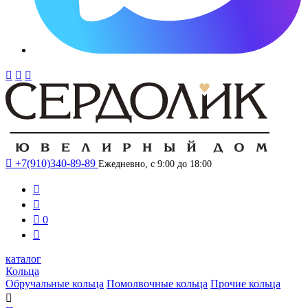




+7(910)340-89-89
Ежедневно, с 9:00 до 18:00



0

каталог
Кольца
Обручальные кольца
Помолвочные кольца
Прочие кольца
